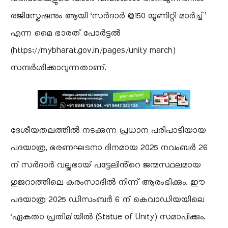
രജിസ്ട്രേഷനും ആയി ‘സർദാർ @150 യൂണിറ്റി മാർച്ച്’
എന്ന മൈ ഭാരത് പോർട്ടൽ
(https://mybharat.gov.in/pages/unity march)
സന്ദർശിക്കാവുന്നതാണ്.
ദേശീയതലത്തിൽ നടക്കുന്ന പ്രധാന പരിപാടിയായ
പദയാത്ര, ഭരണഘടനാ ദിനമായ 2025 നവംബർ 26
ന് സർദാർ വല്ലഭായ് പട്ടേലിൻ്റെ ജന്മസ്ഥലമായ
ഗുജറാത്തിലെ കരംസാദിൽ നിന്ന് ആരംഭിക്കും. ഈ
പദയാത്ര 2025 ഡിസംബർ 6 ന് കെവാഡിയയിലെ
‘ഏകതാ പ്രതിമ’യിൽ (Statue of Unity) സമാപിക്കും.