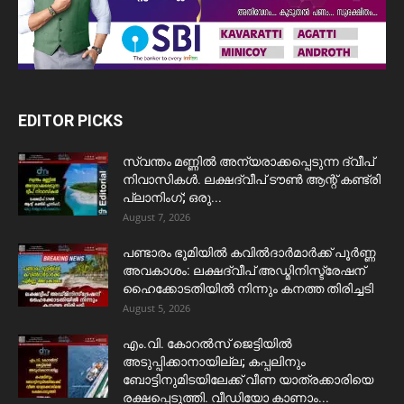
EDITOR PICKS
സ്വന്തം മണ്ണിൽ അന്യരാക്കപ്പെടുന്ന ദ്വീപ്
നിവാസികൾ. ലക്ഷദ്വീപ് ടൗൺ ആന്റ് കണ്ട്രി
പ്ലാനിംഗ്; ഒരു...
August 7, 2026
പണ്ടാരം ഭൂമിയിൽ കവിൽദാർമാർക്ക് പൂർണ്ണ
അവകാശം: ലക്ഷദ്വീപ് അഡ്മിനിസ്ട്രേഷന്
ഹൈക്കോടതിയിൽ നിന്നും കനത്ത തിരിച്ചടി
August 5, 2026
​എം.വി. കോറൽസ് ജെട്ടിയിൽ
അടുപ്പിക്കാനായില്ല; കപ്പലിനും
ബോട്ടിനുമിടയിലേക്ക് വീണ യാത്രക്കാരിയെ
രക്ഷപ്പെടുത്തി. വീഡിയോ കാണാം...