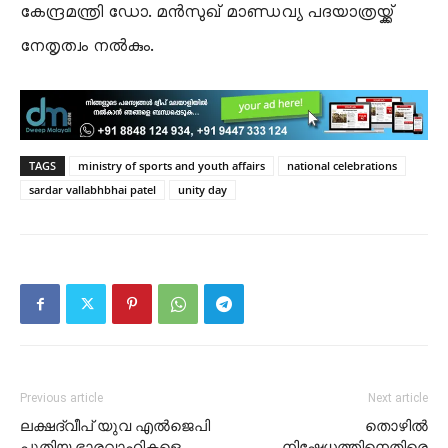
കേന്ദ്രമന്ത്രി ഡോ. മൻസുഖ് മാണ്ഡവ്യ പദയാത്രയ്ക്ക്
നേതൃത്വം നൽകും.
TAGS
ministry of sports and youth affairs
national celebrations
sardar vallabhbhai patel
unity day
Previous article
Next article
ലക്ഷദ്വീപ് യുവ എൽജെപി
തൊഴിൽ
പുതിയ ഭാരവാഹികളെ
നിഷേധത്തിനെതിരെ