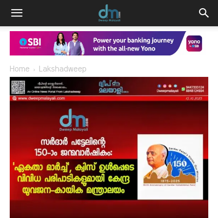
Home
Lakshadweep