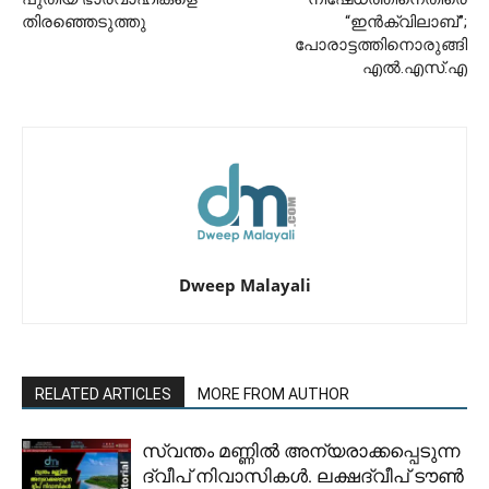
തിരഞ്ഞെടുത്തു
“ഇൻക്വിലാബ്”;
പോരാട്ടത്തിനൊരുങ്ങി
എൽ.എസ്.എ
Dweep Malayali
RELATED ARTICLES
MORE FROM AUTHOR
സ്വന്തം മണ്ണിൽ അന്യരാക്കപ്പെടുന്ന
ദ്വീപ് നിവാസികൾ. ലക്ഷദ്വീപ് ടൗൺ