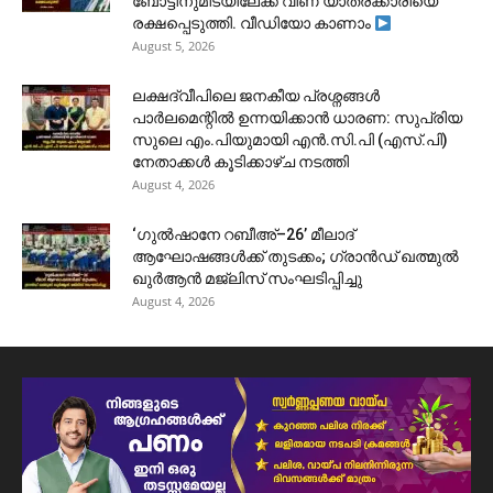
ബോട്ടിനുമിടയിലേക്ക് വീണ യാത്രക്കാരിയെ
രക്ഷപ്പെടുത്തി. വീഡിയോ കാണാം
August 5, 2026
ലക്ഷദ്വീപിലെ ജനകീയ പ്രശ്നങ്ങൾ
പാർലമെന്റിൽ ഉന്നയിക്കാൻ ധാരണ: സുപ്രിയ
സുലെ എം.പിയുമായി എൻ.സി.പി (എസ്.പി)
നേതാക്കൾ കൂടിക്കാഴ്ച നടത്തി
August 4, 2026
‘ഗുൽഷാനേ റബീഅ്–26’ മീലാദ്
ആഘോഷങ്ങൾക്ക് തുടക്കം; ഗ്രാൻഡ് ഖത്മുൽ
ഖുർആൻ മജ്‌ലിസ് സംഘടിപ്പിച്ചു
August 4, 2026