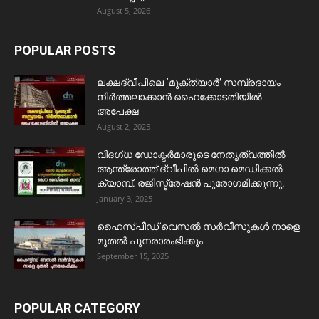
August 5, 2026
POPULAR POSTS
ലക്ഷദ്വീപിലെ ‘മുക്ത്യാർ’ സമ്പ്രദായം
നിർത്തലാക്കാൻ ഹൈക്കോടതിയിൽ
അപേക്ഷ
August 2, 2025
വിദഗ്ധ ഡോക്ടർമാരുടെ നേതൃത്വത്തിൽ
ആന്ത്രോത്ത് ദ്വീപിൽ മെഗാ മെഡിക്കൽ
ക്യാമ്പ്. രജിസ്ട്രേഷൻ പുരോഗമിക്കുന്നു.
January 3, 2025
ഹൈസ്പീഡ് വെസൽ സർവീസുകൾ നാളെ
മുതൽ പുനരാരംഭിക്കും
September 15, 2025
POPULAR CATEGORY