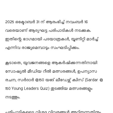
2025 ഒക്ടോബർ 31 ന് ആരംഭിച്ച് നവംബർ 16
വരെയാണ് ആദ്യഘട്ട പരിപാടികൾ നടക്കുക.
ഇതിന്റെ ഭാഗമായി പദയാത്രകൾ, യൂണിറ്റി മാർച്ച്
എന്നിവ രാജ്യമെമ്പാടും സംഘടിപ്പിക്കും.
കൂടാതെ, യുവജനങ്ങളെ ആകർഷിക്കുന്നതിനായി
സോഷ്യൽ മീഡിയ റീൽ മത്സരങ്ങൾ, ഉപന്യാസ
രചന, സർദാർ @150 യങ് ലീഡേഴ്സ് ക്വിസ് (Sardar @
150 Young Leaders Quiz) തുടങ്ങിയ മത്സരങ്ങളും
നടത്തും.
പരിപാടികളുടെ വിശദ വിവരങ്ങൾ അറിയുന്നതിനും