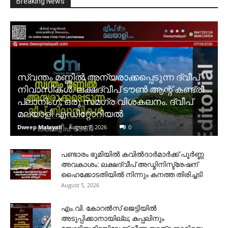
Breaking News
സ്വന്തം മണ്ണിൽ അന്യരാക്കപ്പെടുന്ന ദ്വീപ്
നിവാസികൾ. ലക്ഷദ്വീപ് ടൗൺ ആന്റ് കണ്ട്രി
പ്ലാനിംഗ്; ഒരു സമഗ്ര വിശകലനം. ദ്വീപ്
മലയാളി എഡിറ്റോറിയൽ
Dweep Malayali
-
August 7, 2026
0
പണ്ടാരം ഭൂമിയിൽ കവിൽദാർമാർക്ക് പൂർണ്ണ
അവകാശം: ലക്ഷദ്വീപ് അഡ്മിനിസ്ട്രേഷന്
ഹൈക്കോടതിയിൽ നിന്നും കനത്ത തിരിച്ചടി
August 5, 2026
​എം.വി. കോറൽസ് ജെട്ടിയിൽ
അടുപ്പിക്കാനായില്ല; കപ്പലിനും