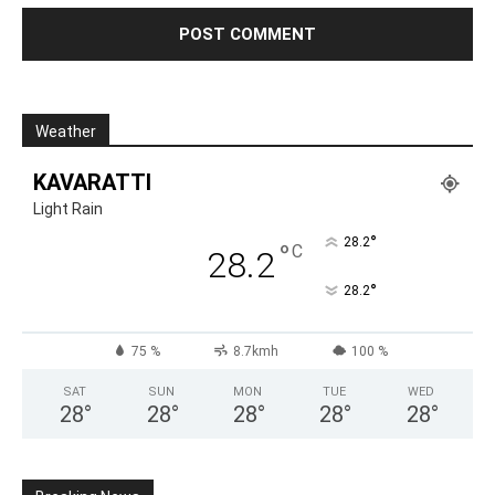
Weather
KAVARATTI
Light Rain
°
28.2
°
C
28.2
°
28.2
75 %
8.7kmh
100 %
SAT
SUN
MON
TUE
WED
28
°
28
°
28
°
28
°
28
°