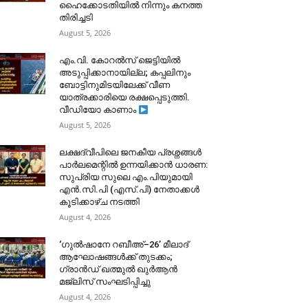
ഹൈക്കോടതിയിൽ നിന്നും കനത്ത
തിരിച്ചടി
August 5, 2026
​എം.വി. കോറൽസ് ജെട്ടിയിൽ
അടുപ്പിക്കാനായില്ല; കപ്പലിനും
ബോട്ടിനുമിടയിലേക്ക് വീണ
യാത്രക്കാരിയെ രക്ഷപ്പെടുത്തി.
വീഡിയോ കാണാം
August 5, 2026
ലക്ഷദ്വീപിലെ ജനകീയ പ്രശ്നങ്ങൾ
പാർലമെന്റിൽ ഉന്നയിക്കാൻ ധാരണ:
സുപ്രിയ സുലെ എം.പിയുമായി
എൻ.സി.പി (എസ്.പി) നേതാക്കൾ
കൂടിക്കാഴ്ച നടത്തി
August 4, 2026
‘ഗുൽഷാനേ റബീഅ്–26’ മീലാദ്
ആഘോഷങ്ങൾക്ക് തുടക്കം;
ഗ്രാൻഡ് ഖത്മുൽ ഖുർആൻ
മജ്‌ലിസ് സംഘടിപ്പിച്ചു
August 4, 2026