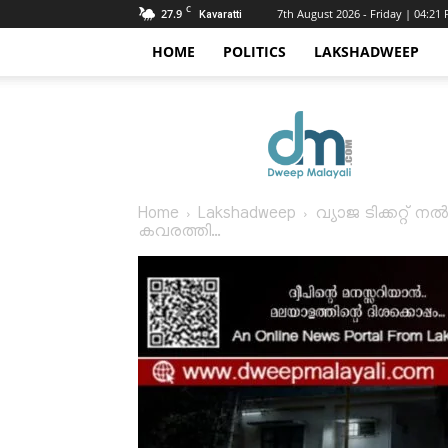
C
27.9
7th August 2026 - Friday | 04:21
Kavaratti
HOME
POLITICS
LAKSHADWEEP
Dweep
Malayali
Home
Lakshadweep
വ്യാജ ടിക്കറ്റ്
കവരത്തി...