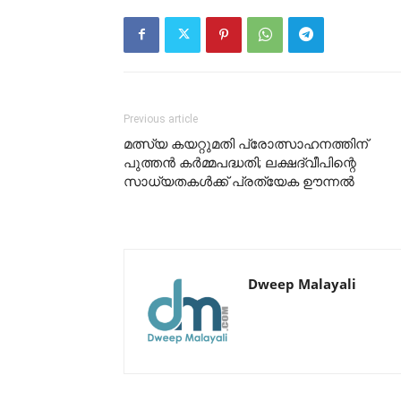
Previous article
മത്സ്യ കയറ്റുമതി പ്രോത്സാഹനത്തിന്
പുത്തൻ കർമ്മപദ്ധതി; ലക്ഷദ്വീപിന്റെ
സാധ്യതകൾക്ക് പ്രത്യേക ഊന്നൽ
Dweep Malayali