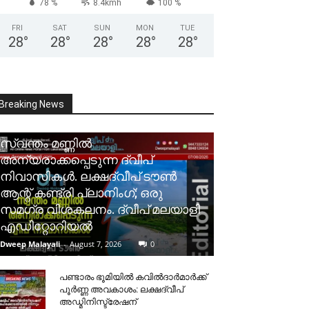
78 %
8.4kmh
100 %
FRI
SAT
SUN
MON
TUE
28
°
28
°
28
°
28
°
28
°
Breaking News
സ്വന്തം മണ്ണിൽ
അന്യരാക്കപ്പെടുന്ന ദ്വീപ്
നിവാസികൾ. ലക്ഷദ്വീപ് ടൗൺ
ആന്റ് കണ്ട്രി പ്ലാനിംഗ്; ഒരു
സമഗ്ര വിശകലനം. ദ്വീപ് മലയാളി
എഡിറ്റോറിയൽ
Dweep Malayali
-
August 7, 2026
0
പണ്ടാരം ഭൂമിയിൽ കവിൽദാർമാർക്ക്
പൂർണ്ണ അവകാശം: ലക്ഷദ്വീപ്
അഡ്മിനിസ്ട്രേഷന്