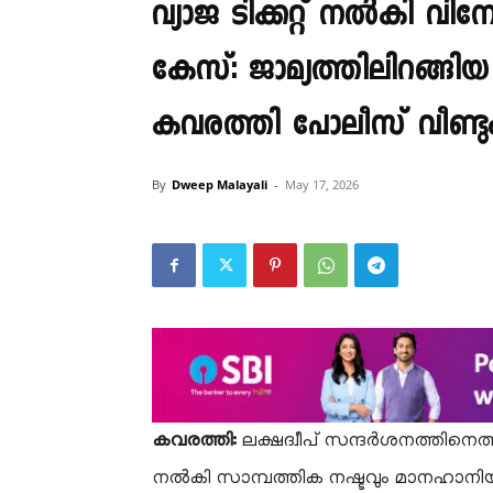
വ്യാജ ടിക്കറ്റ് നൽകി വ
കേസ്: ജാമ്യത്തിലിറങ്ങിയ
കവരത്തി പോലീസ് വീണ്ടും 
By
Dweep Malayali
-
May 17, 2026
കവരത്തി:
​ലക്ഷദ്വീപ് സന്ദർശനത്തിനെത്ത
നൽകി സാമ്പത്തിക നഷ്ടവും മാനഹാനിയ