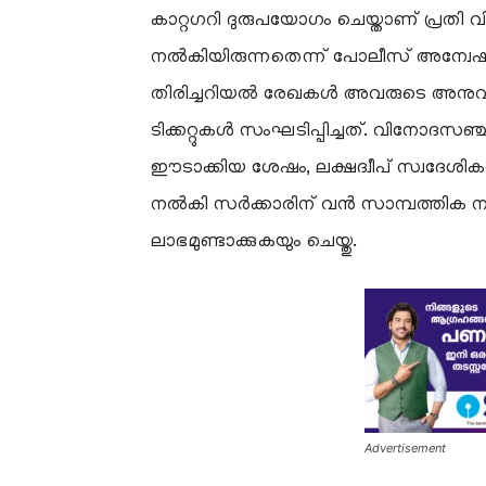
കാറ്റഗറി ദുരുപയോഗം ചെയ്താണ് പ്രതി വി
നൽകിയിരുന്നതെന്ന് പോലീസ് അന്വേഷണത്
തിരിച്ചറിയൽ രേഖകൾ അവരുടെ അനുവാദ
ടിക്കറ്റുകൾ സംഘടിപ്പിച്ചത്. വിനോദസഞ്
ഈടാക്കിയ ശേഷം, ലക്ഷദ്വീപ് സ്വദേശികൾക
നൽകി സർക്കാരിന് വൻ സാമ്പത്തിക നഷ്
ലാഭമുണ്ടാക്കുകയും ചെയ്തു.
Advertisement