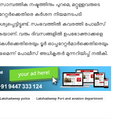
 സാമ്പത്തിക നഷ്ടത്തിനും പുറമെ, മറ്റുള്ളവരുടെ
്പറേറ്റർക്കെതിരെ കർശന നിയമനടപടി
പ്പെട്ടിട്ടുണ്ട്. സംഭവത്തിൽ കവരത്തി പോലീസ്
ുകയാണ്. വരും ദിവസങ്ങളിൽ ഉപഭോക്താക്കളെ
ികൾക്കെതിരെയും ടൂർ ഓപ്പറേറ്റർമാർക്കെതിരെയും
െന്ന് പോലീസ് അധികൃതർ മുന്നറിയിപ്പ് നൽകി.
Lakshadweep police
Lakshadweep Port and aviation department