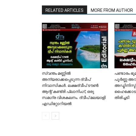
RELATED ARTICLES
MORE FROM AUTHOR
സ്വന്തം മണ്ണിൽ
പണ്ടാരം ഭ
അന്യരാക്കപ്പെടുന്ന ദ്വീപ്
പൂർണ്ണ അവ
നിവാസികൾ. ലക്ഷദ്വീപ് ടൗൺ
അഡ്മിനിസ്ട
ആന്റ് കണ്ട്രി പ്ലാനിംഗ്; ഒരു
ഹൈക്കോടത
സമഗ്ര വിശകലനം. ദ്വീപ് മലയാളി
തിരിച്ചടി
എഡിറ്റോറിയൽ