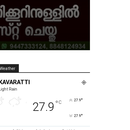
Weather
KAVARATTI
Light Rain
°
27.9
°
C
27.9
°
27.9