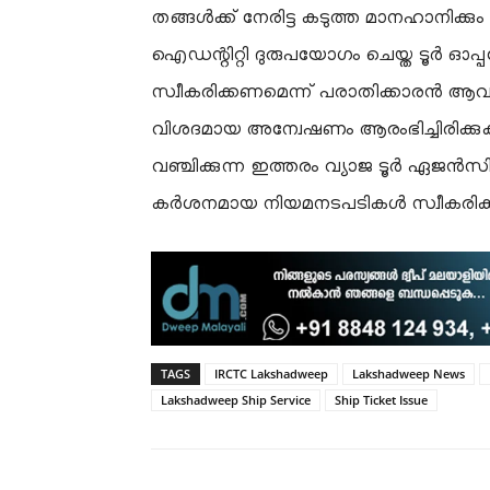
​തങ്ങൾക്ക് നേരിട്ട കടുത്ത മാനഹാനിക്കും
ഐഡന്റിറ്റി ദുരുപയോഗം ചെയ്ത ടൂർ ഓപ
സ്വീകരിക്കണമെന്ന് പരാതിക്കാരൻ ആവശ്യ
വിശദമായ അന്വേഷണം ആരംഭിച്ചിരിക്ക
വഞ്ചിക്കുന്ന ഇത്തരം വ്യാജ ടൂർ ഏജൻസ
കർശനമായ നിയമനടപടികൾ സ്വീകരിക്കുമ
TAGS
IRCTC Lakshadweep
Lakshadweep News
Lakshadweep Ship Service
Ship Ticket Issue