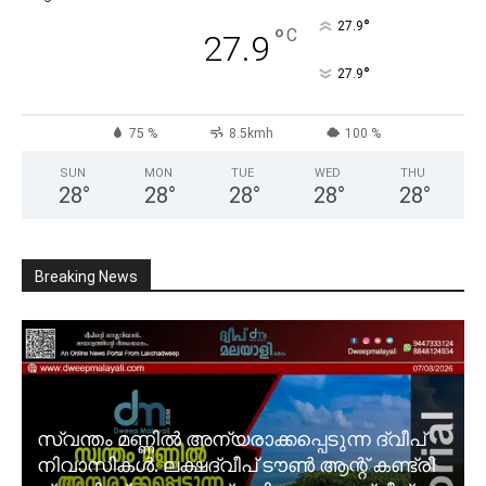
°
27.9
°
C
27.9
°
27.9
75 %
8.5kmh
100 %
SUN
MON
TUE
WED
THU
28
°
28
°
28
°
28
°
28
°
Breaking News
സ്വന്തം മണ്ണിൽ അന്യരാക്കപ്പെടുന്ന ദ്വീപ്
നിവാസികൾ. ലക്ഷദ്വീപ് ടൗൺ ആന്റ് കണ്ട്രി