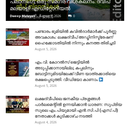
പ്ലാനിംഗ്; ഒരു സമഗ്ര വിശകലനം. ദ്വീപ്
മലയാളി എഡിറ്റോറിയൽ
Dweep Malayali
-
August 7, 2026
0
പണ്ടാരം ഭൂമിയിൽ കവിൽദാർമാർക്ക് പൂർണ്ണ
അവകാശം: ലക്ഷദ്വീപ് അഡ്മിനിസ്ട്രേഷന്
ഹൈക്കോടതിയിൽ നിന്നും കനത്ത തിരിച്ചടി
August 5, 2026
​എം.വി. കോറൽസ് ജെട്ടിയിൽ
അടുപ്പിക്കാനായില്ല; കപ്പലിനും
ബോട്ടിനുമിടയിലേക്ക് വീണ യാത്രക്കാരിയെ
രക്ഷപ്പെടുത്തി. വീഡിയോ കാണാം
August 5, 2026
ലക്ഷദ്വീപിലെ ജനകീയ പ്രശ്നങ്ങൾ
പാർലമെന്റിൽ ഉന്നയിക്കാൻ ധാരണ: സുപ്രിയ
സുലെ എം.പിയുമായി എൻ.സി.പി (എസ്.പി)
നേതാക്കൾ കൂടിക്കാഴ്ച നടത്തി
August 4, 2026