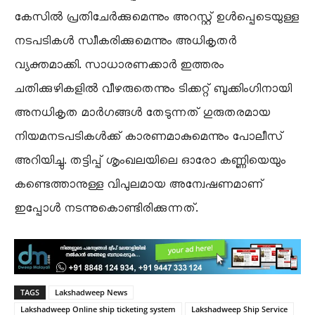
കേസിൽ പ്രതിചേർക്കുമെന്നും അറസ്റ്റ് ഉൾപ്പെടെയുള്ള
നടപടികൾ സ്വീകരിക്കുമെന്നും അധികൃതർ
വ്യക്തമാക്കി. സാധാരണക്കാർ ഇത്തരം
ചതിക്കുഴികളിൽ വീഴരുതെന്നും ടിക്കറ്റ് ബുക്കിംഗിനായി
അനധികൃത മാർഗങ്ങൾ തേടുന്നത് ഗുരുതരമായ
നിയമനടപടികൾക്ക് കാരണമാകുമെന്നും പോലീസ്
അറിയിച്ചു. തട്ടിപ്പ് ശൃംഖലയിലെ ഓരോ കണ്ണിയെയും
കണ്ടെത്താനുള്ള വിപുലമായ അന്വേഷണമാണ്
ഇപ്പോൾ നടന്നുകൊണ്ടിരിക്കുന്നത്.
TAGS
Lakshadweep News
Lakshadweep Online ship ticketing system
Lakshadweep Ship Service