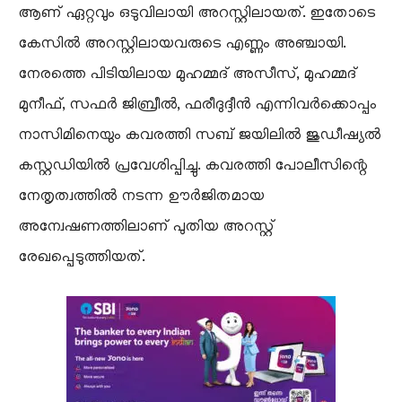
ആണ് ഏറ്റവും ഒടുവിലായി അറസ്റ്റിലായത്. ഇതോടെ
കേസിൽ അറസ്റ്റിലായവരുടെ എണ്ണം അഞ്ചായി.
നേരത്തെ പിടിയിലായ മുഹമ്മദ് അസീസ്, മുഹമ്മദ്
മുനീഫ്, സഫർ ജിബ്രീൽ, ഫരീദുദ്ദീൻ എന്നിവർക്കൊപ്പം
നാസിമിനെയും കവരത്തി സബ് ജയിലിൽ ജുഡീഷ്യൽ
കസ്റ്റഡിയിൽ പ്രവേശിപ്പിച്ചു. കവരത്തി പോലീസിന്റെ
നേതൃത്വത്തിൽ നടന്ന ഊർജിതമായ
അന്വേഷണത്തിലാണ് പുതിയ അറസ്റ്റ്
രേഖപ്പെടുത്തിയത്.