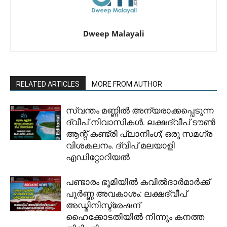
Dweep Malayali
RELATED ARTICLES
MORE FROM AUTHOR
സ്വന്തം മണ്ണിൽ അന്യരാക്കപ്പെടുന്ന
ദ്വീപ് നിവാസികൾ. ലക്ഷദ്വീപ് ടൗൺ
ആന്റ് കണ്ട്രി പ്ലാനിംഗ്; ഒരു സമഗ്ര
വിശകലനം. ദ്വീപ് മലയാളി
എഡിറ്റോറിയൽ
പണ്ടാരം ഭൂമിയിൽ കവിൽദാർമാർക്ക്
പൂർണ്ണ അവകാശം: ലക്ഷദ്വീപ്
അഡ്മിനിസ്ട്രേഷന്
ഹൈക്കോടതിയിൽ നിന്നും കനത്ത