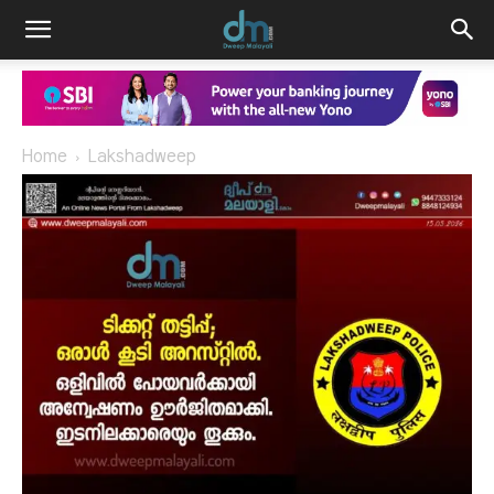
Home
Lakshadweep