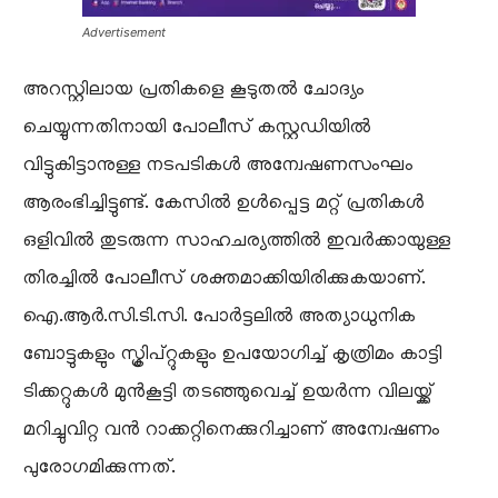
Advertisement
അറസ്റ്റിലായ പ്രതികളെ കൂടുതൽ ചോദ്യം
ചെയ്യുന്നതിനായി പോലീസ് കസ്റ്റഡിയിൽ
വിട്ടുകിട്ടാനുള്ള നടപടികൾ അന്വേഷണസംഘം
ആരംഭിച്ചിട്ടുണ്ട്. കേസിൽ ഉൾപ്പെട്ട മറ്റ് പ്രതികൾ
ഒളിവിൽ തുടരുന്ന സാഹചര്യത്തിൽ ഇവർക്കായുള്ള
തിരച്ചിൽ പോലീസ് ശക്തമാക്കിയിരിക്കുകയാണ്.
ഐ.ആർ.സി.ടി.സി. പോർട്ടലിൽ അത്യാധുനിക
ബോട്ടുകളും സ്ക്രിപ്റ്റുകളും ഉപയോഗിച്ച് കൃത്രിമം കാട്ടി
ടിക്കറ്റുകൾ മുൻകൂട്ടി തടഞ്ഞുവെച്ച് ഉയർന്ന വിലയ്ക്ക്
മറിച്ചുവിറ്റ വൻ റാക്കറ്റിനെക്കുറിച്ചാണ് അന്വേഷണം
പുരോഗമിക്കുന്നത്.