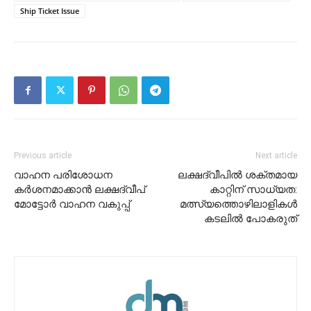
Ship Ticket Issue
Previous article
Next article
വാഹന പരിശോധന
ലക്ഷദ്വീപിൽ ശക്തമായ
കർശനമാക്കാൻ ലക്ഷദ്വീപ്
കാറ്റിന് സാധ്യത:
മോട്ടോർ വാഹന വകുപ്പ്
മത്സ്യത്തൊഴിലാളികൾ
കടലിൽ പോകരുത്