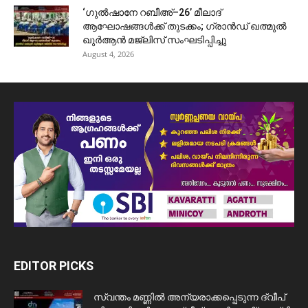
‘ഗുൽഷാനേ റബീഅ്–26’ മീലാദ്
ആഘോഷങ്ങൾക്ക് തുടക്കം; ഗ്രാൻഡ് ഖത്മുൽ
ഖുർആൻ മജ്‌ലിസ് സംഘടിപ്പിച്ചു
August 4, 2026
EDITOR PICKS
സ്വന്തം മണ്ണിൽ അന്യരാക്കപ്പെടുന്ന ദ്വീപ്