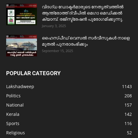
വിദഗ്ധ ഡോക്ടർമാരുടെ നേതൃത്വത്തിൽ
ആന്ത്രോത്ത് ദ്വീപിൽ മെഗാ മെഡിക്കൽ
ക്യാമ്പ്. രജിസ്ട്രേഷൻ പുരോഗമിക്കുന്നു.
January 3, 2025
ഹൈസ്പീഡ് വെസൽ സർവീസുകൾ നാളെ
മുതൽ പുനരാരംഭിക്കും
September 15, 2025
POPULAR CATEGORY
Lakshadweep
1143
Politics
208
National
157
Kerala
142
Sports
116
Religious
52