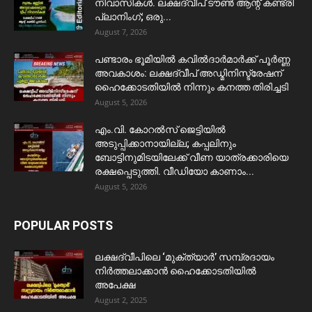
നിവാസികൾ. ലക്ഷദ്വീപ് ടൗൺ ആന്റ് കണ്ട്രി
പ്ലാനിംഗ്; ഒരു...
August 7, 2026
പണ്ടാരം ഭൂമിയിൽ കവിൽദാർമാർക്ക് പൂർണ്ണ
അവകാശം: ലക്ഷദ്വീപ് അഡ്മിനിസ്ട്രേഷന്
ഹൈക്കോടതിയിൽ നിന്നും കനത്ത തിരിച്ചടി
August 5, 2026
​എം.വി. കോറൽസ് ജെട്ടിയിൽ
അടുപ്പിക്കാനായില്ല; കപ്പലിനും
ബോട്ടിനുമിടയിലേക്ക് വീണ യാത്രക്കാരിയെ
രക്ഷപ്പെടുത്തി. വീഡിയോ കാണാം...
August 5, 2026
POPULAR POSTS
ലക്ഷദ്വീപിലെ ‘മുക്ത്യാർ’ സമ്പ്രദായം
നിർത്തലാക്കാൻ ഹൈക്കോടതിയിൽ
അപേക്ഷ
August 2, 2025