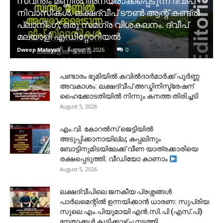
സ്വന്തം മണ്ണിൽ അന്യരാക്കപ്പെടുന്ന ദ്വീപ്
നിവാസികൾ. ലക്ഷദ്വീപ് ടൗൺ ആന്റ് കണ്ട്രി
പ്ലാനിംഗ്; ഒരു സമഗ്ര വിശകലനം. ദ്വീപ്
മലയാളി എഡിറ്റോറിയൽ
Dweep Malayali
-
August 7, 2026
0
പണ്ടാരം ഭൂമിയിൽ കവിൽദാർമാർക്ക് പൂർണ്ണ
അവകാശം: ലക്ഷദ്വീപ് അഡ്മിനിസ്ട്രേഷന്
ഹൈക്കോടതിയിൽ നിന്നും കനത്ത തിരിച്ചടി
August 5, 2026
​എം.വി. കോറൽസ് ജെട്ടിയിൽ
അടുപ്പിക്കാനായില്ല; കപ്പലിനും
ബോട്ടിനുമിടയിലേക്ക് വീണ യാത്രക്കാരിയെ
രക്ഷപ്പെടുത്തി. വീഡിയോ കാണാം
August 5, 2026
ലക്ഷദ്വീപിലെ ജനകീയ പ്രശ്നങ്ങൾ
പാർലമെന്റിൽ ഉന്നയിക്കാൻ ധാരണ: സുപ്രിയ
സുലെ എം.പിയുമായി എൻ.സി.പി (എസ്.പി)
നേതാക്കൾ കൂടിക്കാഴ്ച നടത്തി