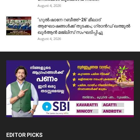
August 4, 2026
‘ഗുൽഷാനേ റബീഅ്–26’ മീലാദ്
ആഘോഷങ്ങൾക്ക് തുടക്കം; ഗ്രാൻഡ് ഖത്മുൽ
ഖുർആൻ മജ്‌ലിസ് സംഘടിപ്പിച്ചു
August 4, 2026
EDITOR PICKS