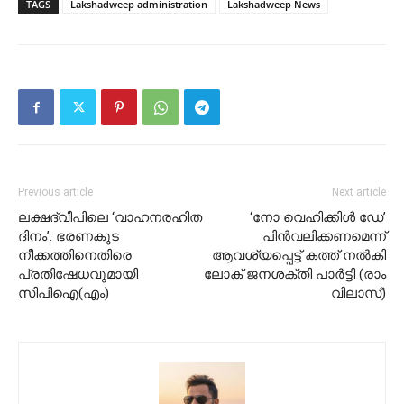
TAGS
Lakshadweep administration
Lakshadweep News
Previous article
Next article
ലക്ഷദ്വീപിലെ ‘വാഹനരഹിത
‘നോ വെഹിക്കിൾ ഡേ’
ദിനം’: ഭരണകൂട
പിൻവലിക്കണമെന്ന്
നീക്കത്തിനെതിരെ
ആവശ്യപ്പെട്ട് കത്ത് നൽകി
പ്രതിഷേധവുമായി
ലോക് ജനശക്തി പാർട്ടി (രാം
സിപിഐ(എം)
വിലാസ്)