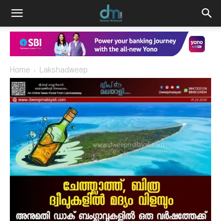
Home
Lakshadweep