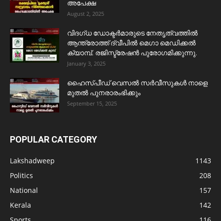
അപേക്ഷ
August 2, 2025
വിദഗ്ധ ഡോക്ടർമാരുടെ നേതൃത്വത്തിൽ
ആന്ത്രോത്ത് ദ്വീപിൽ മെഗാ മെഡിക്കൽ
ക്യാമ്പ്. രജിസ്ട്രേഷൻ പുരോഗമിക്കുന്നു.
January 3, 2025
ഹൈസ്പീഡ് വെസൽ സർവീസുകൾ നാളെ
മുതൽ പുനരാരംഭിക്കും
September 15, 2025
POPULAR CATEGORY
Lakshadweep
1143
Politics
208
National
157
Kerala
142
Sports
116