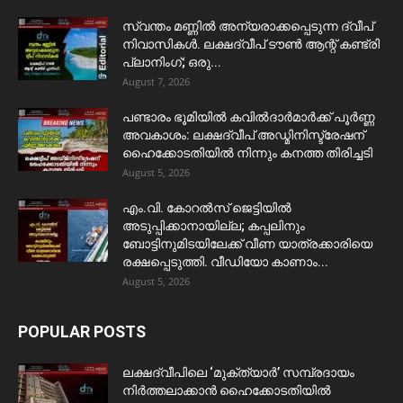
സ്വന്തം മണ്ണിൽ അന്യരാക്കപ്പെടുന്ന ദ്വീപ്
നിവാസികൾ. ലക്ഷദ്വീപ് ടൗൺ ആന്റ് കണ്ട്രി
പ്ലാനിംഗ്; ഒരു...
August 7, 2026
പണ്ടാരം ഭൂമിയിൽ കവിൽദാർമാർക്ക് പൂർണ്ണ
അവകാശം: ലക്ഷദ്വീപ് അഡ്മിനിസ്ട്രേഷന്
ഹൈക്കോടതിയിൽ നിന്നും കനത്ത തിരിച്ചടി
August 5, 2026
​എം.വി. കോറൽസ് ജെട്ടിയിൽ
അടുപ്പിക്കാനായില്ല; കപ്പലിനും
ബോട്ടിനുമിടയിലേക്ക് വീണ യാത്രക്കാരിയെ
രക്ഷപ്പെടുത്തി. വീഡിയോ കാണാം...
August 5, 2026
POPULAR POSTS
ലക്ഷദ്വീപിലെ ‘മുക്ത്യാർ’ സമ്പ്രദായം
നിർത്തലാക്കാൻ ഹൈക്കോടതിയിൽ