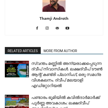
Thamji Androth
RELATED ARTICLES
MORE FROM AUTHOR
സ്വന്തം മണ്ണിൽ അന്യരാക്കപ്പെടുന്ന
ദ്വീപ് നിവാസികൾ. ലക്ഷദ്വീപ് ടൗൺ
ആന്റ് കണ്ട്രി പ്ലാനിംഗ്; ഒരു സമഗ്ര
വിശകലനം. ദ്വീപ് മലയാളി
എഡിറ്റോറിയൽ
പണ്ടാരം ഭൂമിയിൽ കവിൽദാർമാർക്ക്
പൂർണ്ണ അവകാശം: ലക്ഷദ്വീപ്