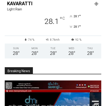
KAVARATTI
Light Rain
°
28.1
°
C
28.1
°
28.1
74 %
8.7kmh
92 %
SUN
MON
TUE
WED
THU
28
°
28
°
28
°
28
°
28
°
Breaking News