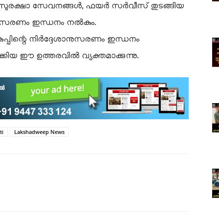
സുരക്ഷാ സേവനങ്ങൾ, ഫയർ സർവീസ് തുടങ്ങിയ
നുസരണം ഇന്ധനം നൽകും.
ുപ്പിന്റെ നിർദ്ദേശാനുസരണം ഇന്ധനം
റക്കിയ ഈ ഉത്തരവിൽ വ്യക്തമാക്കുന്നു.
ti
Lakshadweep News