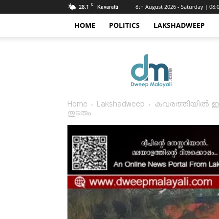
C
28.1
8th August 2026 - Saturday | 08
Kavaratti
HOME
POLITICS
LAKSHADWEEP
Dweep
Malayali
Home
Lakshadweep
കവരത്തിയിൽ ഇന്
തുടരും