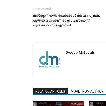
Previous article
കൽപ്പേനിയിൽ പെട്രോൾ ക്ഷാമം രൂക്ഷം:
പുതിയ സംഭരണ ടാങ്ക് വേണമെന്ന്
എൻ.വൈ.സി (എസ്.പി)
Dweep Malayali
RELATED ARTICLES
MORE FROM AUTHOR