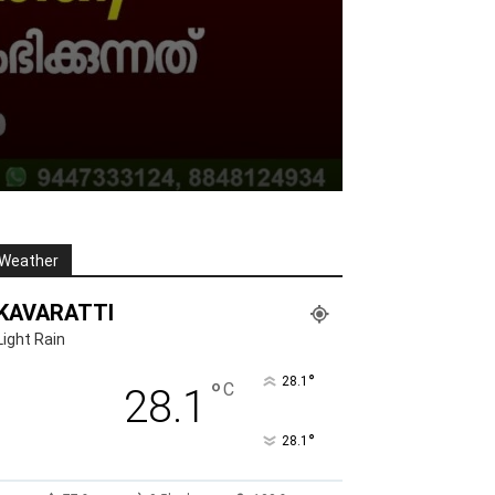
Weather
KAVARATTI
Light Rain
°
28.1
°
C
28.1
°
28.1