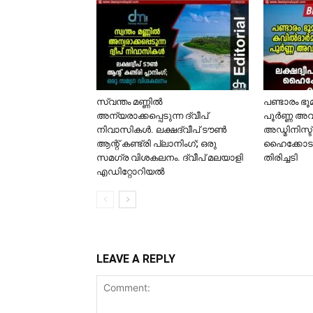
സ്വന്തം മണ്ണിൽ
പണ്ടാരം ഭ
അന്യരാക്കപ്പെടുന്ന ദ്വീപ്
പൂർണ്ണ അവ
നിവാസികൾ. ലക്ഷദ്വീപ് ടൗൺ
അഡ്മിനിസ്ട
ആന്റ് കണ്ട്രി പ്ലാനിംഗ്; ഒരു
ഹൈക്കോടത
സമഗ്ര വിശകലനം. ദ്വീപ് മലയാളി
തിരിച്ചടി
എഡിറ്റോറിയൽ
LEAVE A REPLY