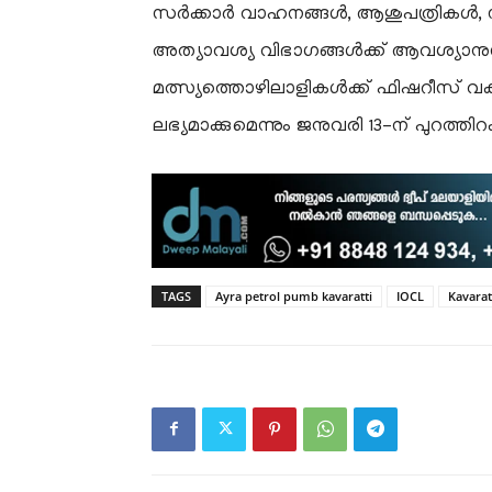
സർക്കാർ വാഹനങ്ങൾ, ആശുപത്രികൾ, 
അത്യാവശ്യ വിഭാഗങ്ങൾക്ക് ആവശ്യാ
മത്സ്യത്തൊഴിലാളികൾക്ക് ഫിഷറീസ് വക
ലഭ്യമാക്കുമെന്നും ജനുവരി 13-ന് പുറത്തി
TAGS
Ayra petrol pumb kavaratti
IOCL
Kavarat