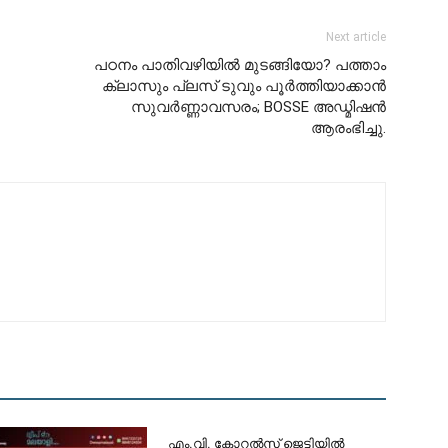
Next article
പഠനം പാതിവഴിയിൽ മുടങ്ങിയോ? പത്താം
ക്ലാസും പ്ലസ് ടുവും പൂർത്തിയാക്കാൻ
സുവർണ്ണാവസരം; BOSSE അഡ്മിഷൻ
ആരംഭിച്ചു.
​എം.വി. കോറൽസ് ജെട്ടിയിൽ