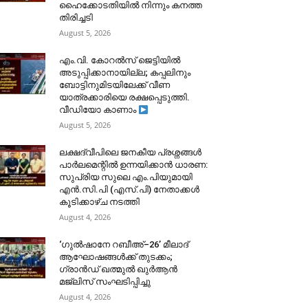
ഹൈക്കോടതിയിൽ നിന്നും കനത്ത
തിരിച്ചടി
August 5, 2026
​എം.വി. കോറൽസ് ജെട്ടിയിൽ
അടുപ്പിക്കാനായില്ല; കപ്പലിനും
ബോട്ടിനുമിടയിലേക്ക് വീണ
യാത്രക്കാരിയെ രക്ഷപ്പെടുത്തി.
വീഡിയോ കാണാം
August 5, 2026
ലക്ഷദ്വീപിലെ ജനകീയ പ്രശ്നങ്ങൾ
പാർലമെന്റിൽ ഉന്നയിക്കാൻ ധാരണ:
സുപ്രിയ സുലെ എം.പിയുമായി
എൻ.സി.പി (എസ്.പി) നേതാക്കൾ
കൂടിക്കാഴ്ച നടത്തി
August 4, 2026
‘ഗുൽഷാനേ റബീഅ്–26’ മീലാദ്
ആഘോഷങ്ങൾക്ക് തുടക്കം;
ഗ്രാൻഡ് ഖത്മുൽ ഖുർആൻ
മജ്‌ലിസ് സംഘടിപ്പിച്ചു
August 4, 2026