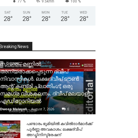
77 %
9.5kmh
100 %
SAT
SUN
MON
TUE
WED
28
°
28
°
28
°
28
°
28
°
Breaking News
സ്വന്തം മണ്ണിൽ
അന്യരാക്കപ്പെടുന്ന ദ്വീപ്
നിവാസികൾ. ലക്ഷദ്വീപ് ടൗൺ
ആന്റ് കണ്ട്രി പ്ലാനിംഗ്; ഒരു
സമഗ്ര വിശകലനം. ദ്വീപ് മലയാളി
എഡിറ്റോറിയൽ
Dweep Malayali
-
August 7, 2026
0
പണ്ടാരം ഭൂമിയിൽ കവിൽദാർമാർക്ക്
പൂർണ്ണ അവകാശം: ലക്ഷദ്വീപ്
അഡ്മിനിസ്ട്രേഷന്