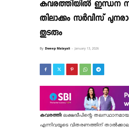
കവരത്തിയിൽ ഇന്ധന നിയന
തിലാക്കം സർവീസ് പുനരാര
തുടരും
By
Dweep Malayali
-
January 13, 2026
കവരത്തി:
ലക്ഷദ്വീപിന്റെ തലസ്ഥാനമാ
എന്നിവയുടെ വിതരണത്തിന് താൽക്കാലിക നി