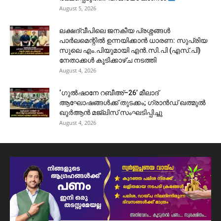
August 5, 2026
ലക്ഷദ്വീപിലെ ജനകീയ പ്രശ്നങ്ങൾ
പാർലമെന്റിൽ ഉന്നയിക്കാൻ ധാരണ: സുപ്രിയ
സുലെ എം.പിയുമായി എൻ.സി.പി (എസ്.പി)
നേതാക്കൾ കൂടിക്കാഴ്ച നടത്തി
August 4, 2026
‘ഗുൽഷാനേ റബീഅ്–26’ മീലാദ്
ആഘോഷങ്ങൾക്ക് തുടക്കം; ഗ്രാൻഡ് ഖത്മുൽ
ഖുർആൻ മജ്‌ലിസ് സംഘടിപ്പിച്ചു
August 4, 2026