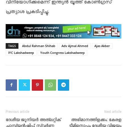
വിനിയോഗിക്കുമെന്ന് ഇന്ത്യൻ യൂത്ത് കോൺഗ്രസ്
പ്രത്യാശ പ്രകടിപ്പിച്ചു.
TAGS
Abdul Rahman Shihab
Adv Ajmal Ahmed
Ajas Akber
IYC Lakshadweep
Youth Congress Lakshadweep
Previous article
Next article
ദേശീയ ജൂനിയർ അത്‌ലറ്റിക്
അഭിമാനത്തിളക്കം: കേരള
ചാമ്പ്യൻഷിപ്പ്; സ്വർണ
ടീമിനൊപ്പം ദേശീയ വിജയം