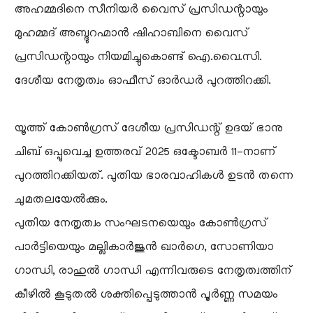
അഹമ്മദിനെ സീനിയർ വൈസ് പ്രസിഡന്റായും
മുഹമ്മദ് അബ്ദുറഹ്മാൻ ഷിഹാബിനെ വൈസ്
പ്രസിഡന്റായും നിയമിച്ചുകൊണ്ട് ഐ.വൈ.സി.
ദേശീയ നേതൃത്വം ഓഫീസ് ഓർഡർ പുറത്തിറക്കി.
യൂത്ത് കോൺഗ്രസ് ദേശീയ പ്രസിഡന്റ് ഉദയ് ഭാനു
ചിബ് ഒപ്പുവെച്ച ഉത്തരവ് 2025 ഒക്ടോബർ 11-നാണ്
പുറത്തിറക്കിയത്. പുതിയ ഭാരവാഹികൾ ഉടൻ തന്നെ
ചുമതലയേൽക്കും.
​പുതിയ നേതൃത്വം സംഘടനയെയും കോൺഗ്രസ്
പാർട്ടിയെയും മല്ലികാർജുൻ ഖാർഗെ, സോണിയാ
ഗാന്ധി, രാഹുൽ ഗാന്ധി എന്നിവരുടെ നേതൃത്വത്തിന്
കീഴിൽ കൂടുതൽ ശക്തിപ്പെടുത്താൻ പൂർണ്ണ സമയം