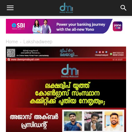
Home
Lakshadweep