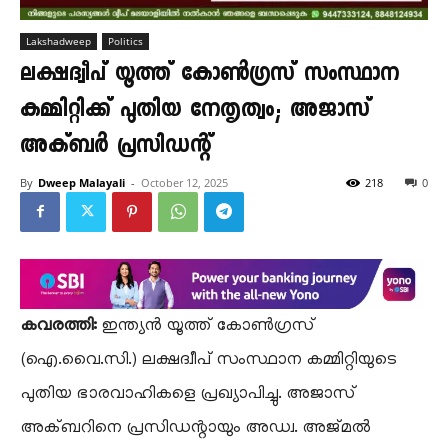
Lakshadweep
Politics
ലക്ഷദ്വീപ് യൂത്ത് കോൺഗ്രസ് സംസ്ഥാന
കമ്മിറ്റിക്ക് പുതിയ നേതൃത്വം; അജാസ്
അക്ബർ പ്രസിഡന്റ്
By
Dweep Malayali
-
October 12, 2025
218
0
കവരത്തി:
ഇന്ത്യൻ യൂത്ത് കോൺഗ്രസ്
(ഐ.വൈ.സി.) ലക്ഷദ്വീപ് സംസ്ഥാന കമ്മിറ്റിയുടെ
പുതിയ ഭാരവാഹികളെ പ്രഖ്യാപിച്ചു. അജാസ്
അക്ബറിനെ പ്രസിഡന്റായും അഡ്വ. അജ്മൽ