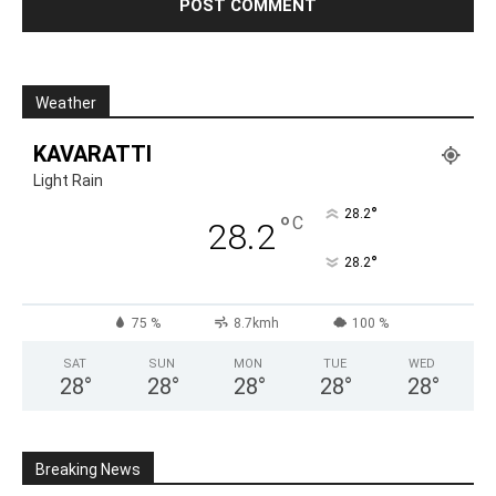
Weather
KAVARATTI
Light Rain
°
28.2
°
C
28.2
°
28.2
75 %
8.7kmh
100 %
SAT
SUN
MON
TUE
WED
28
°
28
°
28
°
28
°
28
°
Breaking News