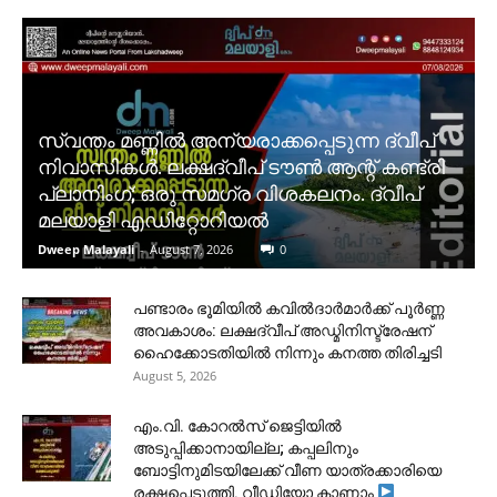
സ്വന്തം മണ്ണിൽ അന്യരാക്കപ്പെടുന്ന ദ്വീപ്
നിവാസികൾ. ലക്ഷദ്വീപ് ടൗൺ ആന്റ് കണ്ട്രി
പ്ലാനിംഗ്; ഒരു സമഗ്ര വിശകലനം. ദ്വീപ്
മലയാളി എഡിറ്റോറിയൽ
Dweep Malayali
-
August 7, 2026
0
പണ്ടാരം ഭൂമിയിൽ കവിൽദാർമാർക്ക് പൂർണ്ണ
അവകാശം: ലക്ഷദ്വീപ് അഡ്മിനിസ്ട്രേഷന്
ഹൈക്കോടതിയിൽ നിന്നും കനത്ത തിരിച്ചടി
August 5, 2026
​എം.വി. കോറൽസ് ജെട്ടിയിൽ
അടുപ്പിക്കാനായില്ല; കപ്പലിനും
ബോട്ടിനുമിടയിലേക്ക് വീണ യാത്രക്കാരിയെ
രക്ഷപ്പെടുത്തി. വീഡിയോ കാണാം