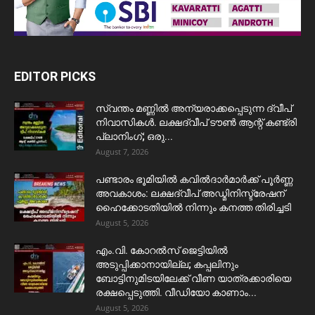
EDITOR PICKS
സ്വന്തം മണ്ണിൽ അന്യരാക്കപ്പെടുന്ന ദ്വീപ്
നിവാസികൾ. ലക്ഷദ്വീപ് ടൗൺ ആന്റ് കണ്ട്രി
പ്ലാനിംഗ്; ഒരു...
August 7, 2026
പണ്ടാരം ഭൂമിയിൽ കവിൽദാർമാർക്ക് പൂർണ്ണ
അവകാശം: ലക്ഷദ്വീപ് അഡ്മിനിസ്ട്രേഷന്
ഹൈക്കോടതിയിൽ നിന്നും കനത്ത തിരിച്ചടി
August 5, 2026
​എം.വി. കോറൽസ് ജെട്ടിയിൽ
അടുപ്പിക്കാനായില്ല; കപ്പലിനും
ബോട്ടിനുമിടയിലേക്ക് വീണ യാത്രക്കാരിയെ
രക്ഷപ്പെടുത്തി. വീഡിയോ കാണാം...
August 5, 2026