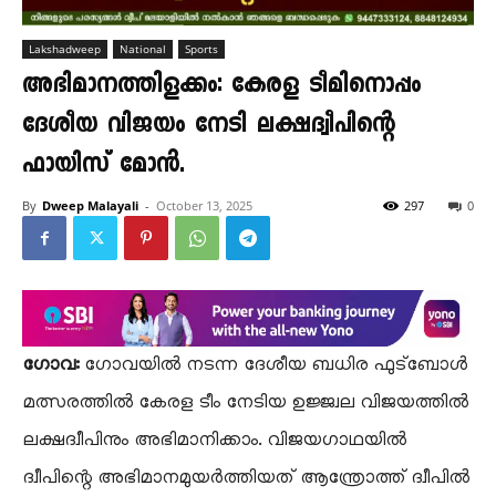
Lakshadweep
National
Sports
അഭിമാനത്തിളക്കം: കേരള ടീമിനൊപ്പം
ദേശീയ വിജയം നേടി ലക്ഷദ്വീപിന്റെ
ഫായിസ് മോൻ.
By
Dweep Malayali
-
October 13, 2025
297
0
ഗോവ:
ഗോവയിൽ നടന്ന ദേശീയ ബധിര ഫുട്‌ബോൾ
മത്സരത്തിൽ കേരള ടീം നേടിയ ഉജ്ജ്വല വിജയത്തിൽ
ലക്ഷദ്വീപിനും അഭിമാനിക്കാം. വിജയഗാഥയിൽ
ദ്വീപിന്റെ അഭിമാനമുയർത്തിയത് ആന്ത്രോത്ത് ദ്വീപിൽ