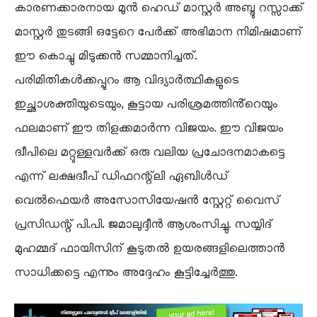
കാരണക്കാരനായ മുൻ ഹെഡ് മാസ്റ്റർ അബ്ദു റസ്സാക്ക്
മാസ്റ്റർ തുടങ്ങി ഒട്ടേറെ പേർക്ക് അഭിമാന നിമിഷമാണ്
ഈ കൊച്ചു മിടുക്കൻ സമ്മാനിച്ചത്.
പരിമിതികൾക്കപ്പുറം ആ വിദ്യാർത്ഥികളുടെ
ഇച്ഛാശക്തിയുടെയും, കൂട്ടായ പരിശ്രമത്തിൻ്റെയും
ഫലമാണ് ഈ തിളക്കമാർന്ന വിജയം. ഈ വിജയം
ദ്വീപിലെ മറ്റുള്ളവർക്ക് ഒരു വലിയ പ്രചോദനമാകട്ടെ
എന്ന് ലക്ഷദ്വീപ് ഡിഫറന്റ്‌ലി ഏബിൾഡ്
വെൽഫെയർ അസോസിയേഷൻ സ്റ്റേറ്റ് വൈസ്
പ്രസിഡന്റ് പി.പി. ജമാലുദ്ദീൻ ആശംസിച്ചു. സയ്യിദ്
മുഹമ്മദ് ഫായിസിന് കൂടുതൽ ഉയരങ്ങളിലെത്താൻ
സാധിക്കട്ടെ എന്നും അദ്ദേഹം കൂട്ടിച്ചേർത്തു.