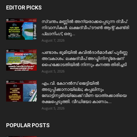
EDITOR PICKS
സ്വന്തം മണ്ണിൽ അന്യരാക്കപ്പെടുന്ന ദ്വീപ്
നിവാസികൾ. ലക്ഷദ്വീപ് ടൗൺ ആന്റ് കണ്ട്രി
പ്ലാനിംഗ്; ഒരു...
August 7, 2026
പണ്ടാരം ഭൂമിയിൽ കവിൽദാർമാർക്ക് പൂർണ്ണ
അവകാശം: ലക്ഷദ്വീപ് അഡ്മിനിസ്ട്രേഷന്
ഹൈക്കോടതിയിൽ നിന്നും കനത്ത തിരിച്ചടി
August 5, 2026
​എം.വി. കോറൽസ് ജെട്ടിയിൽ
അടുപ്പിക്കാനായില്ല; കപ്പലിനും
ബോട്ടിനുമിടയിലേക്ക് വീണ യാത്രക്കാരിയെ
രക്ഷപ്പെടുത്തി. വീഡിയോ കാണാം...
August 5, 2026
POPULAR POSTS