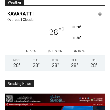
Weather
KAVARATTI
Overcast Clouds
°
28
°
C
28
°
28
77 %
8.7kmh
89 %
MON
TUE
WED
THU
FRI
28
°
28
°
28
°
28
°
28
°
Breaking News