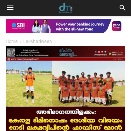
Home
Lakshadweep