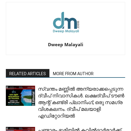
Dweep Malayali
RELATED ARTICLES
MORE FROM AUTHOR
സ്വന്തം മണ്ണിൽ അന്യരാക്കപ്പെടുന്ന
ദ്വീപ് നിവാസികൾ. ലക്ഷദ്വീപ് ടൗൺ
ആന്റ് കണ്ട്രി പ്ലാനിംഗ്; ഒരു സമഗ്ര
വിശകലനം. ദ്വീപ് മലയാളി
എഡിറ്റോറിയൽ
പണ്ടാരം ഭൂമിയിൽ കവിൽദാർമാർക്ക്