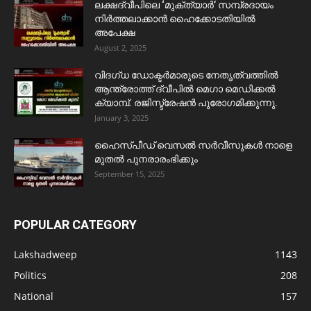
ലക്ഷദ്വീപിലെ ‘മുക്ത്യാർ’ സമ്പ്രദായം
നിർത്തലാക്കാൻ ഹൈക്കോടതിയിൽ
അപേക്ഷ
August 2, 2025
വിദഗ്ധ ഡോക്ടർമാരുടെ നേതൃത്വത്തിൽ
ആന്ത്രോത്ത് ദ്വീപിൽ മെഗാ മെഡിക്കൽ
ക്യാമ്പ്. രജിസ്ട്രേഷൻ പുരോഗമിക്കുന്നു.
January 3, 2025
ഹൈസ്പീഡ് വെസൽ സർവീസുകൾ നാളെ
മുതൽ പുനരാരംഭിക്കും
September 15, 2025
POPULAR CATEGORY
Lakshadweep
1143
Politics
208
National
157