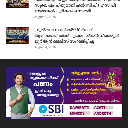
സുലെ എം.പിയുമായി എൻ.സി.പി (എസ്.പി)
നേതാക്കൾ കൂടിക്കാഴ്ച നടത്തി
August 4, 2026
‘ഗുൽഷാനേ റബീഅ്–26’ മീലാദ്
ആഘോഷങ്ങൾക്ക് തുടക്കം; ഗ്രാൻഡ് ഖത്മുൽ
ഖുർആൻ മജ്‌ലിസ് സംഘടിപ്പിച്ചു
August 4, 2026