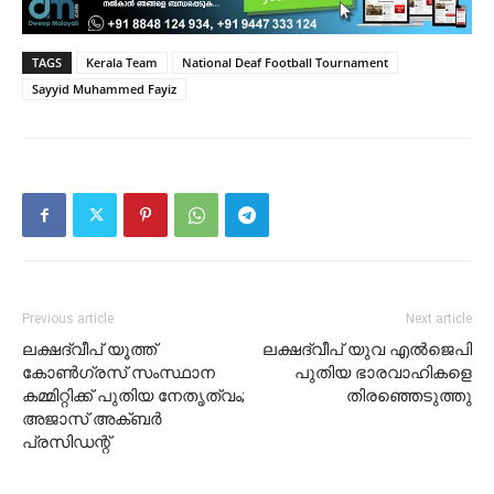
TAGS
Kerala Team
National Deaf Football Tournament
Sayyid Muhammed Fayiz
Previous article
Next article
ലക്ഷദ്വീപ് യൂത്ത്
ലക്ഷദ്വീപ് യുവ എൽജെപി
കോൺഗ്രസ് സംസ്ഥാന
പുതിയ ഭാരവാഹികളെ
കമ്മിറ്റിക്ക് പുതിയ നേതൃത്വം;
തിരഞ്ഞെടുത്തു
അജാസ് അക്ബർ
പ്രസിഡന്റ്