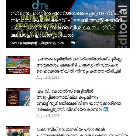
സ്വന്തം മണ്ണിൽ അന്യരാക്കപ്പെടുന്ന ദ്വീപ്
നിവാസികൾ. ലക്ഷദ്വീപ് ടൗൺ ആന്റ് കണ്ട്രി
പ്ലാനിംഗ്; ഒരു സമഗ്ര വിശകലനം. ദ്വീപ്
മലയാളി എഡിറ്റോറിയൽ
Dweep Malayali
-
August 7, 2026
0
പണ്ടാരം ഭൂമിയിൽ കവിൽദാർമാർക്ക് പൂർണ്ണ
അവകാശം: ലക്ഷദ്വീപ് അഡ്മിനിസ്ട്രേഷന്
ഹൈക്കോടതിയിൽ നിന്നും കനത്ത തിരിച്ചടി
August 5, 2026
​എം.വി. കോറൽസ് ജെട്ടിയിൽ
അടുപ്പിക്കാനായില്ല; കപ്പലിനും
ബോട്ടിനുമിടയിലേക്ക് വീണ യാത്രക്കാരിയെ
രക്ഷപ്പെടുത്തി. വീഡിയോ കാണാം
August 5, 2026
ലക്ഷദ്വീപിലെ ജനകീയ പ്രശ്നങ്ങൾ
പാർലമെന്റിൽ ഉന്നയിക്കാൻ ധാരണ: സുപ്രിയ