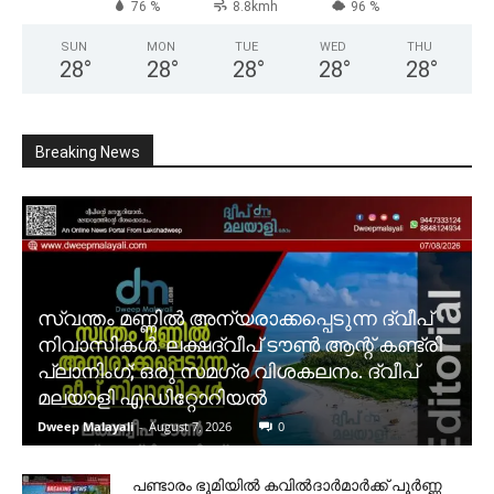
76 %
8.8kmh
96 %
SUN
MON
TUE
WED
THU
28
°
28
°
28
°
28
°
28
°
Breaking News
സ്വന്തം മണ്ണിൽ അന്യരാക്കപ്പെടുന്ന ദ്വീപ്
നിവാസികൾ. ലക്ഷദ്വീപ് ടൗൺ ആന്റ് കണ്ട്രി
പ്ലാനിംഗ്; ഒരു സമഗ്ര വിശകലനം. ദ്വീപ്
മലയാളി എഡിറ്റോറിയൽ
Dweep Malayali
-
August 7, 2026
0
പണ്ടാരം ഭൂമിയിൽ കവിൽദാർമാർക്ക് പൂർണ്ണ