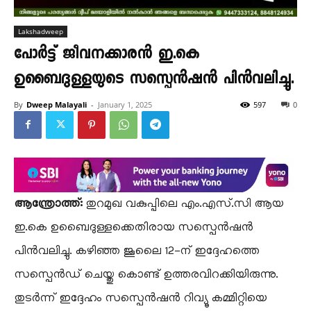
Lakshadweep
പോർട്ട് ജീവനക്കാരൻ ഇ.കെ
ഉബൈദുള്ളയുടെ സസ്പെൻഷൻ പിൻവലിച്ചു.
By
Dweep Malayali
-
January 1, 2025
597
0
ആന്ത്രോത്ത്:
തുറമുഖ വകുപ്പിലെ എം.എസ്.സി ആയ
ഇ.കെ ഉബൈദുള്ളക്കെതിരായ സസ്പെൻഷൻ
പിൻവലിച്ചു. കഴിഞ്ഞ ജൂലൈ 12-ന് ഇദ്ദേഹത്തെ
സസ്പെൻഡ് ചെയ്തു കൊണ്ട് ഉത്തരവിറക്കിയിരുന്നു.
തുടർന്ന് ഇദ്ദേഹം സസ്പെൻഷൻ റിവ്യൂ കമ്മിറ്റിയെ