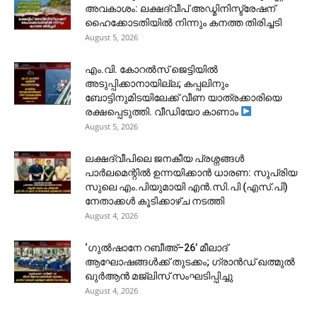
അവകാശം: ലക്ഷദ്വീപ് അഡ്മിനിസ്ട്രേഷന്
ഹൈക്കോടതിയിൽ നിന്നും കനത്ത തിരിച്ചടി
August 5, 2026
​എം.വി. കോറൽസ് ജെട്ടിയിൽ
അടുപ്പിക്കാനായില്ല; കപ്പലിനും
ബോട്ടിനുമിടയിലേക്ക് വീണ യാത്രക്കാരിയെ
രക്ഷപ്പെടുത്തി. വീഡിയോ കാണാം
August 5, 2026
ലക്ഷദ്വീപിലെ ജനകീയ പ്രശ്നങ്ങൾ
പാർലമെന്റിൽ ഉന്നയിക്കാൻ ധാരണ: സുപ്രിയ
സുലെ എം.പിയുമായി എൻ.സി.പി (എസ്.പി)
നേതാക്കൾ കൂടിക്കാഴ്ച നടത്തി
August 4, 2026
‘ഗുൽഷാനേ റബീഅ്–26’ മീലാദ്
ആഘോഷങ്ങൾക്ക് തുടക്കം; ഗ്രാൻഡ് ഖത്മുൽ
ഖുർആൻ മജ്‌ലിസ് സംഘടിപ്പിച്ചു
August 4, 2026