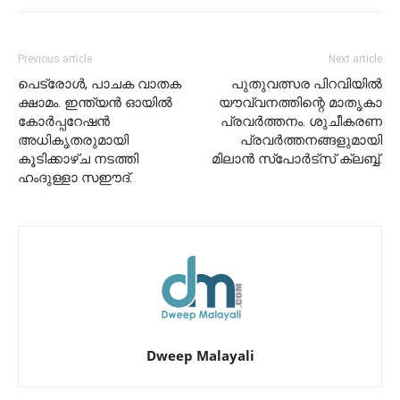
Previous article
Next article
പെട്രോൾ, പാചക വാതക
പുതുവത്സര പിറവിയിൽ
ക്ഷാമം. ഇന്ത്യൻ ഓയിൽ
യൗവ്വനത്തിന്റെ മാതൃകാ
കോർപ്പറേഷൻ
പ്രവർത്തനം. ശുചീകരണ
അധികൃതരുമായി
പ്രവർത്തനങ്ങളുമായി
കൂടിക്കാഴ്ച നടത്തി
മിലാൻ സ്പോർട്സ് ക്ലബ്ബ്.
ഹംദുള്ളാ സഈദ്.
Dweep Malayali