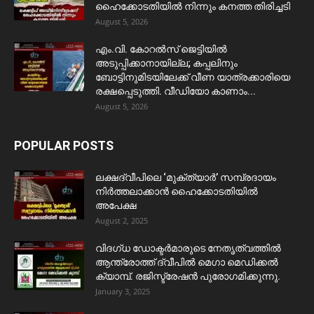
ഹൈക്കോടതിയിൽ നിന്നും കനത്ത തിരിച്ചടി
August 5, 2026
​എം.വി. കോറൽസ് ജെട്ടിയിൽ
അടുപ്പിക്കാനായില്ല; കപ്പലിനും
ബോട്ടിനുമിടയിലേക്ക് വീണ യാത്രക്കാരിയെ
രക്ഷപ്പെടുത്തി. വീഡിയോ കാണാം...
August 5, 2026
POPULAR POSTS
ലക്ഷദ്വീപിലെ ‘മുക്ത്യാർ’ സമ്പ്രദായം
നിർത്തലാക്കാൻ ഹൈക്കോടതിയിൽ
അപേക്ഷ
August 2, 2025
വിദഗ്ധ ഡോക്ടർമാരുടെ നേതൃത്വത്തിൽ
ആന്ത്രോത്ത് ദ്വീപിൽ മെഗാ മെഡിക്കൽ
ക്യാമ്പ്. രജിസ്ട്രേഷൻ പുരോഗമിക്കുന്നു.
January 3, 2025