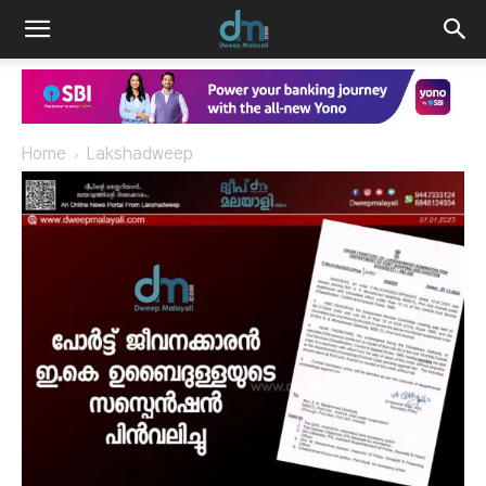
Home
Lakshadweep