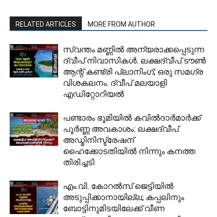
RELATED ARTICLES
MORE FROM AUTHOR
സ്വന്തം മണ്ണിൽ അന്യരാക്കപ്പെടുന്ന
ദ്വീപ് നിവാസികൾ. ലക്ഷദ്വീപ് ടൗൺ
ആന്റ് കണ്ട്രി പ്ലാനിംഗ്; ഒരു സമഗ്ര
വിശകലനം. ദ്വീപ് മലയാളി
എഡിറ്റോറിയൽ
പണ്ടാരം ഭൂമിയിൽ കവിൽദാർമാർക്ക്
പൂർണ്ണ അവകാശം: ലക്ഷദ്വീപ്
അഡ്മിനിസ്ട്രേഷന്
ഹൈക്കോടതിയിൽ നിന്നും കനത്ത
തിരിച്ചടി
​എം.വി. കോറൽസ് ജെട്ടിയിൽ
അടുപ്പിക്കാനായില്ല; കപ്പലിനും
ബോട്ടിനുമിടയിലേക്ക് വീണ