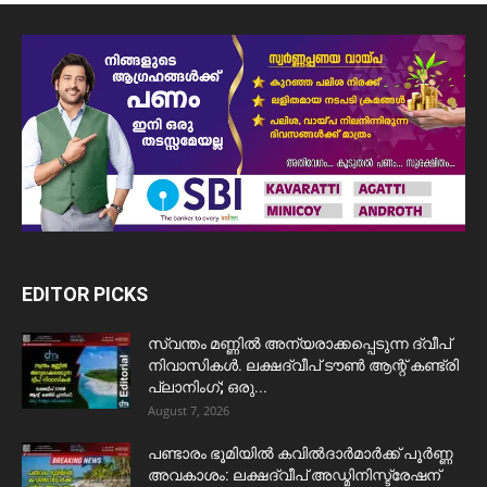
EDITOR PICKS
സ്വന്തം മണ്ണിൽ അന്യരാക്കപ്പെടുന്ന ദ്വീപ്
നിവാസികൾ. ലക്ഷദ്വീപ് ടൗൺ ആന്റ് കണ്ട്രി
പ്ലാനിംഗ്; ഒരു...
August 7, 2026
പണ്ടാരം ഭൂമിയിൽ കവിൽദാർമാർക്ക് പൂർണ്ണ
അവകാശം: ലക്ഷദ്വീപ് അഡ്മിനിസ്ട്രേഷന്