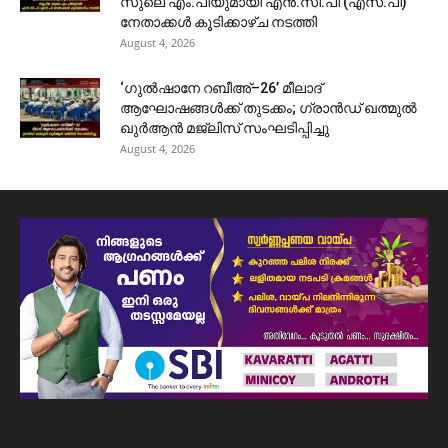
സുലെ എം.പിയുമായി എൻ.സി.പി (എസ്.പി)
നേതാക്കൾ കൂടിക്കാഴ്ച നടത്തി
August 4, 2026
‘ഗുൽഷാനേ റബീഅ്–26’ മീലാദ്
ആഘോഷങ്ങൾക്ക് തുടക്കം; ഗ്രാൻഡ് ഖത്മുൽ
ഖുർആൻ മജ്‌ലിസ് സംഘടിപ്പിച്ചു
August 4, 2026