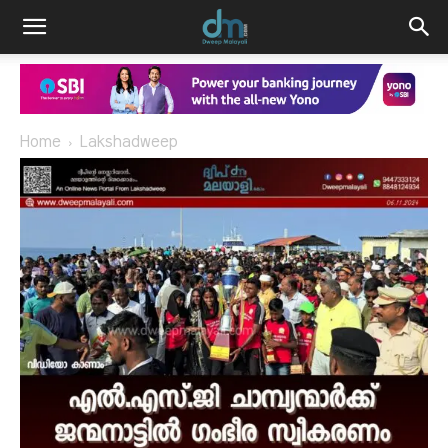
Home
Lakshadweep