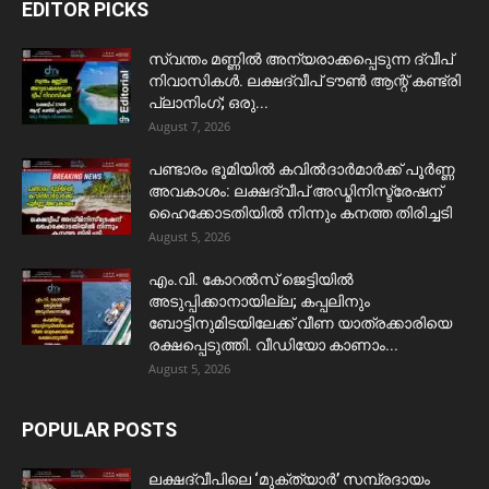
EDITOR PICKS
സ്വന്തം മണ്ണിൽ അന്യരാക്കപ്പെടുന്ന ദ്വീപ്
നിവാസികൾ. ലക്ഷദ്വീപ് ടൗൺ ആന്റ് കണ്ട്രി
പ്ലാനിംഗ്; ഒരു...
August 7, 2026
പണ്ടാരം ഭൂമിയിൽ കവിൽദാർമാർക്ക് പൂർണ്ണ
അവകാശം: ലക്ഷദ്വീപ് അഡ്മിനിസ്ട്രേഷന്
ഹൈക്കോടതിയിൽ നിന്നും കനത്ത തിരിച്ചടി
August 5, 2026
​എം.വി. കോറൽസ് ജെട്ടിയിൽ
അടുപ്പിക്കാനായില്ല; കപ്പലിനും
ബോട്ടിനുമിടയിലേക്ക് വീണ യാത്രക്കാരിയെ
രക്ഷപ്പെടുത്തി. വീഡിയോ കാണാം...
August 5, 2026
POPULAR POSTS
ലക്ഷദ്വീപിലെ ‘മുക്ത്യാർ’ സമ്പ്രദായം