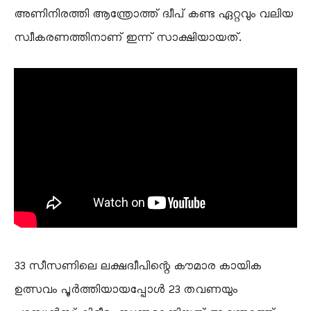
അണിനിരത്തി ആന്ത്രോത്ത് ദ്വീപ് കണ്ട ഏറ്റവും വലിയ
സ്വീകരണത്തിനാണ് ഇന്ന് സാക്ഷിയായത്.
33 സീസണിലെ ലക്ഷദ്വീപിന്റെ കൗമാര കായിക
ഉത്സവം പൂർത്തിയായപ്പോൾ 23 തവണയും