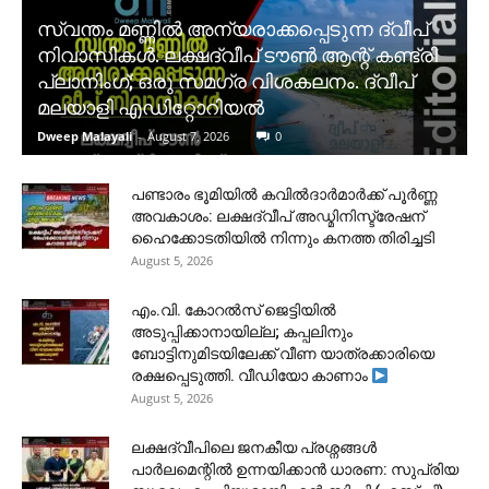
സ്വന്തം മണ്ണിൽ അന്യരാക്കപ്പെടുന്ന ദ്വീപ്
നിവാസികൾ. ലക്ഷദ്വീപ് ടൗൺ ആന്റ് കണ്ട്രി
പ്ലാനിംഗ്; ഒരു സമഗ്ര വിശകലനം. ദ്വീപ്
മലയാളി എഡിറ്റോറിയൽ
Dweep Malayali
-
August 7, 2026
0
പണ്ടാരം ഭൂമിയിൽ കവിൽദാർമാർക്ക് പൂർണ്ണ
അവകാശം: ലക്ഷദ്വീപ് അഡ്മിനിസ്ട്രേഷന്
ഹൈക്കോടതിയിൽ നിന്നും കനത്ത തിരിച്ചടി
August 5, 2026
​എം.വി. കോറൽസ് ജെട്ടിയിൽ
അടുപ്പിക്കാനായില്ല; കപ്പലിനും
ബോട്ടിനുമിടയിലേക്ക് വീണ യാത്രക്കാരിയെ
രക്ഷപ്പെടുത്തി. വീഡിയോ കാണാം
August 5, 2026
ലക്ഷദ്വീപിലെ ജനകീയ പ്രശ്നങ്ങൾ
പാർലമെന്റിൽ ഉന്നയിക്കാൻ ധാരണ: സുപ്രിയ