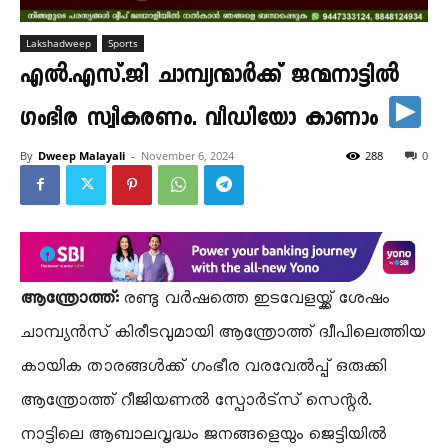
Lakshadweep
Sports
എൽ.എസ്.ജി ചാമ്പ്യന്മാർക്ക് ജന്മനാട്ടിൽ
ഗംഭീര സ്വീകരണം. വീഡിയോ കാണാം
By
Dweep Malayali
-
November 6, 2024
288
0
ആന്ത്രോത്ത്:
രണ്ടു വർഷത്തെ ഇടവേളയ്ക്ക് ശേഷം
ചാമ്പ്യൻസ് കിരീടവുമായി ആന്ത്രോത്ത് ദ്വീപിലെത്തിയ
കായിക താരങ്ങൾക്ക് ഗംഭീര വരവേൽപ്പ് ഒരുക്കി
ആന്ത്രോത്ത് റീജിയണൽ സ്പോർട്സ് സെന്റർ.
നാട്ടിലെ ആബാലവൃദ്ധം ജനങ്ങളെയും ജെട്ടിയിൽ