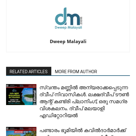
Dweep Malayali
RELATED ARTICLES
MORE FROM AUTHOR
സ്വന്തം മണ്ണിൽ അന്യരാക്കപ്പെടുന്ന
ദ്വീപ് നിവാസികൾ. ലക്ഷദ്വീപ് ടൗൺ
ആന്റ് കണ്ട്രി പ്ലാനിംഗ്; ഒരു സമഗ്ര
വിശകലനം. ദ്വീപ് മലയാളി
എഡിറ്റോറിയൽ
പണ്ടാരം ഭൂമിയിൽ കവിൽദാർമാർക്ക്