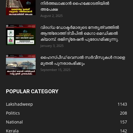
നിർത്തലാക്കാൻ ഹൈക്കോടതിയിൽ
അപേക്ഷ
August 2, 2025
വിദഗ്ധ ഡോക്ടർമാരുടെ നേതൃത്വത്തിൽ
ആന്ത്രോത്ത് ദ്വീപിൽ മെഗാ മെഡിക്കൽ
ക്യാമ്പ്. രജിസ്ട്രേഷൻ പുരോഗമിക്കുന്നു.
January 3, 2025
ഹൈസ്പീഡ് വെസൽ സർവീസുകൾ നാളെ
മുതൽ പുനരാരംഭിക്കും
September 15, 2025
POPULAR CATEGORY
Lakshadweep
1143
Politics
208
National
157
Kerala
142