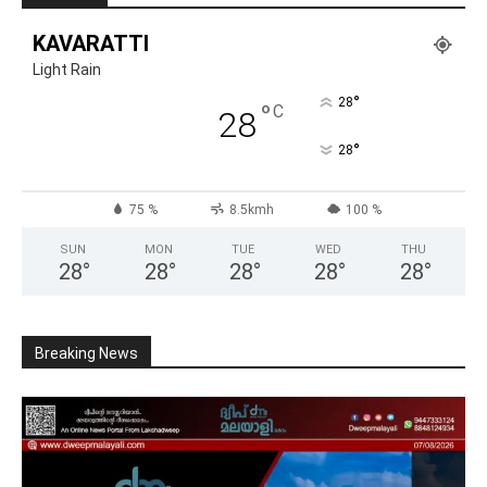
KAVARATTI
Light Rain
°
28
°
C
28
°
28
75 %
8.5kmh
100 %
SUN
MON
TUE
WED
THU
28
°
28
°
28
°
28
°
28
°
Breaking News