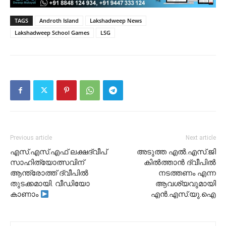
TAGS
Androth Island
Lakshadweep News
Lakshadweep School Games
LSG
Previous article
Next article
എസ്.എസ്.എഫ് ലക്ഷദ്വീപ്
അടുത്ത എൽ.എസ്.ജി
സാഹിത്യോത്സവിന്
കിൽത്താൻ ദ്വീപിൽ
ആന്ത്രോത്ത് ദ്വീപിൽ
നടത്തണം എന്ന
തുടക്കമായി. വീഡിയോ
ആവശ്യവുമായി
കാണാം
എൻ.എസ്.യു.ഐ