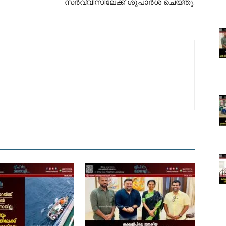
സർവ്വീസിലേക്ക് ശുപാർശ ചെയ്തു.