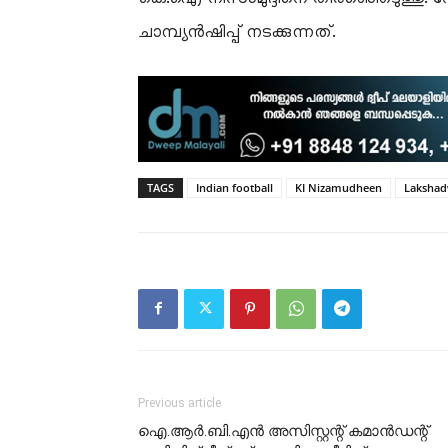
ചാമ്പ്യൻഷിപ്പ് നടക്കുന്നത്.
TAGS
Indian football
KI Nizamudheen
Lakshad
Previous article
ഐ.ആർ.ബി.എൻ അസിസ്റ്റന്റ് കമാൻഡന്റ്