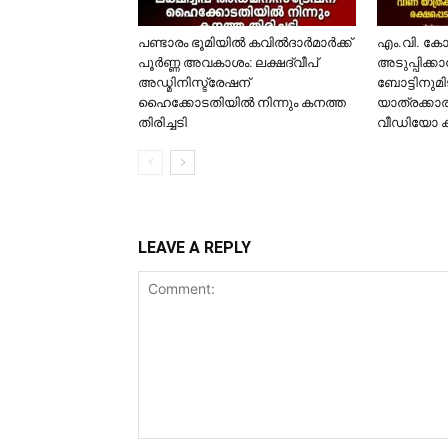
പണ്ടാരം ഭൂമിയിൽ കവിൽദാർമാർക്ക്
​എം.വി. ക
പൂർണ്ണ അവകാശം: ലക്ഷദ്വീപ്
അടുപ്പിക്ക
അഡ്മിനിസ്ട്രേഷന്
ബോട്ടിനുമി
ഹൈക്കോടതിയിൽ നിന്നും കനത്ത
യാത്രക്കാര
തിരിച്ചടി
വീഡിയോ 
LEAVE A REPLY