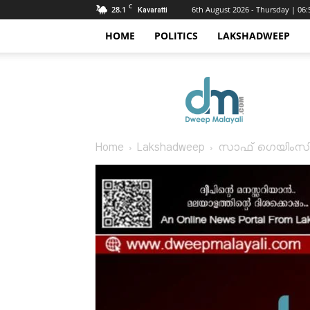
C
28.1
6th August 2026 - Thursday | 06
Kavaratti
HOME
POLITICS
LAKSHADWEEP
Dweep
Malayali
Home
Lakshadweep
സാഫ് ഗെയിംസി