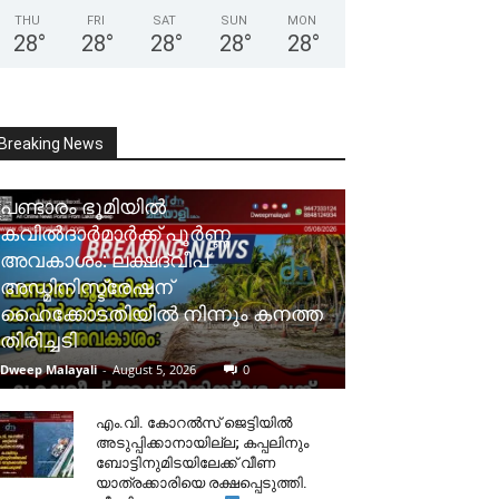
THU
FRI
SAT
SUN
MON
28
°
28
°
28
°
28
°
28
°
Breaking News
പണ്ടാരം ഭൂമിയിൽ
കവിൽദാർമാർക്ക് പൂർണ്ണ
അവകാശം: ലക്ഷദ്വീപ്
അഡ്മിനിസ്ട്രേഷന്
ഹൈക്കോടതിയിൽ നിന്നും കനത്ത
തിരിച്ചടി
Dweep Malayali
-
August 5, 2026
0
​എം.വി. കോറൽസ് ജെട്ടിയിൽ
അടുപ്പിക്കാനായില്ല; കപ്പലിനും
ബോട്ടിനുമിടയിലേക്ക് വീണ
യാത്രക്കാരിയെ രക്ഷപ്പെടുത്തി.