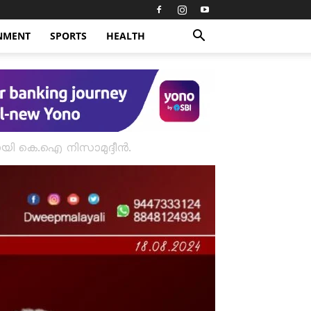
NMENT
SPORTS
HEALTH
ി കെ.ഐ നിസാമുദ്ദീൻ.