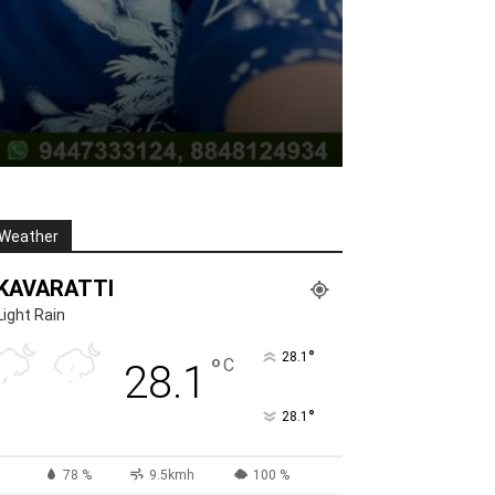
Weather
KAVARATTI
Light Rain
°
28.1
°
C
28.1
°
28.1
78 %
9.5kmh
100 %