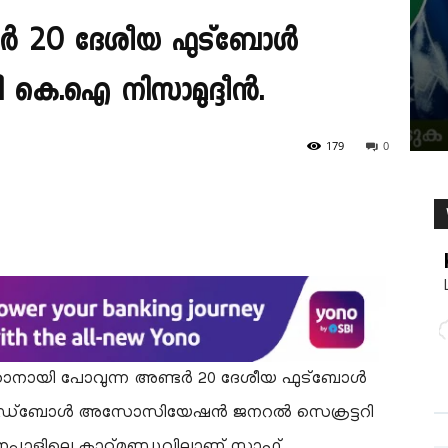
ർ 20 ദേശീയ ഫുട്ബോൾ
 കെ.ഐ നിസാമുദ്ദീൻ.
179
0
കാനായി പോവുന്ന അണ്ടർ 20 ദേശീയ ഫുട്ബോൾ
് ഫുഡ്ബോൾ അസോസിയേഷൻ ജനറൽ സെക്രട്ടറി
നേപ്പാളിലെ കാഠ്മണ്ഡുവിലാണ് സാഫ്