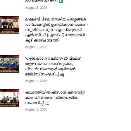
വീഡിയോ കാണാം
August 5, 2026
ലക്ഷദ്വീപിലെ ജനകീയ പ്രശ്നങ്ങൾ
പാർലമെന്റിൽ ഉന്നയിക്കാൻ ധാരണ:
സുപ്രിയ സുലെ എം.പിയുമായി
എൻ.സി.പി (എസ്.പി) നേതാക്കൾ
കൂടിക്കാഴ്ച നടത്തി
August 4, 2026
‘ഗുൽഷാനേ റബീഅ്–26’ മീലാദ്
ആഘോഷങ്ങൾക്ക് തുടക്കം;
ഗ്രാൻഡ് ഖത്മുൽ ഖുർആൻ
മജ്‌ലിസ് സംഘടിപ്പിച്ചു
August 4, 2026
കവരത്തിയിൽ കിസാൻ ക്രെഡിറ്റ്
കാർഡ് വിതരണ ക്യാമ്പയിൻ
സംഘടിപ്പിച്ചു
August 3, 2026