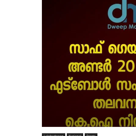
Lakshadweep
National
Sports