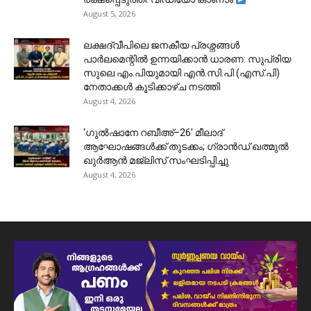
August 5, 2026
ലക്ഷദ്വീപിലെ ജനകീയ പ്രശ്നങ്ങൾ
പാർലമെന്റിൽ ഉന്നയിക്കാൻ ധാരണ: സുപ്രിയ
സുലെ എം.പിയുമായി എൻ.സി.പി (എസ്.പി)
നേതാക്കൾ കൂടിക്കാഴ്ച നടത്തി
August 4, 2026
‘ഗുൽഷാനേ റബീഅ്–26’ മീലാദ്
ആഘോഷങ്ങൾക്ക് തുടക്കം; ഗ്രാൻഡ് ഖത്മുൽ
ഖുർആൻ മജ്‌ലിസ് സംഘടിപ്പിച്ചു
August 4, 2026