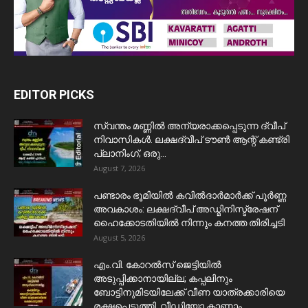
EDITOR PICKS
സ്വന്തം മണ്ണിൽ അന്യരാക്കപ്പെടുന്ന ദ്വീപ്
നിവാസികൾ. ലക്ഷദ്വീപ് ടൗൺ ആന്റ് കണ്ട്രി
പ്ലാനിംഗ്; ഒരു...
August 7, 2026
പണ്ടാരം ഭൂമിയിൽ കവിൽദാർമാർക്ക് പൂർണ്ണ
അവകാശം: ലക്ഷദ്വീപ് അഡ്മിനിസ്ട്രേഷന്
ഹൈക്കോടതിയിൽ നിന്നും കനത്ത തിരിച്ചടി
August 5, 2026
​എം.വി. കോറൽസ് ജെട്ടിയിൽ
അടുപ്പിക്കാനായില്ല; കപ്പലിനും
ബോട്ടിനുമിടയിലേക്ക് വീണ യാത്രക്കാരിയെ
രക്ഷപ്പെടുത്തി. വീഡിയോ കാണാം...