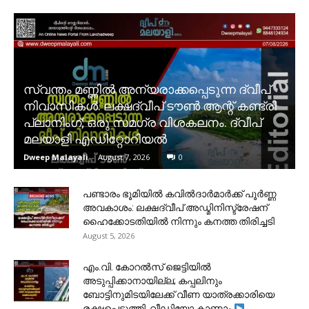
സ്വന്തം മണ്ണിൽ അന്യരാക്കപ്പെടുന്ന ദ്വീപ്
നിവാസികൾ. ലക്ഷദ്വീപ് ടൗൺ ആന്റ് കണ്ട്രി
പ്ലാനിംഗ്; ഒരു സമഗ്ര വിശകലനം. ദ്വീപ്
മലയാളി എഡിറ്റോറിയൽ
Dweep Malayali
-
August 7, 2026
0
പണ്ടാരം ഭൂമിയിൽ കവിൽദാർമാർക്ക് പൂർണ്ണ
അവകാശം: ലക്ഷദ്വീപ് അഡ്മിനിസ്ട്രേഷന്
ഹൈക്കോടതിയിൽ നിന്നും കനത്ത തിരിച്ചടി
August 5, 2026
​എം.വി. കോറൽസ് ജെട്ടിയിൽ
അടുപ്പിക്കാനായില്ല; കപ്പലിനും
ബോട്ടിനുമിടയിലേക്ക് വീണ യാത്രക്കാരിയെ
രക്ഷപ്പെടുത്തി. വീഡിയോ കാണാം