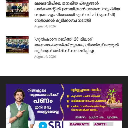
ലക്ഷദ്വീപിലെ ജനകീയ പ്രശ്നങ്ങൾ
പാർലമെന്റിൽ ഉന്നയിക്കാൻ ധാരണ: സുപ്രിയ
സുലെ എം.പിയുമായി എൻ.സി.പി (എസ്.പി)
നേതാക്കൾ കൂടിക്കാഴ്ച നടത്തി
August 4, 2026
‘ഗുൽഷാനേ റബീഅ്–26’ മീലാദ്
ആഘോഷങ്ങൾക്ക് തുടക്കം; ഗ്രാൻഡ് ഖത്മുൽ
ഖുർആൻ മജ്‌ലിസ് സംഘടിപ്പിച്ചു
August 4, 2026