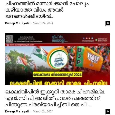
ചിഹ്നത്തിൽ മത്സരിക്കാൻ പോലും
കഴിയാത്ത വിധം അവർ
ജനങ്ങൾക്കിടയിൽ...
Dweep Malayali
-
March 24, 2024
0
ലക്ഷദ്വീപിൽ ഇക്കുറി താമര ചിഹ്നമില്ല.
എൻ.സി.പി അജിത് പവാർ പക്ഷത്തിന്
പിന്തുണ പ്രഖ്യാപിച്ച് ബി.ജെ.പി....
Dweep Malayali
-
March 24, 2024
0