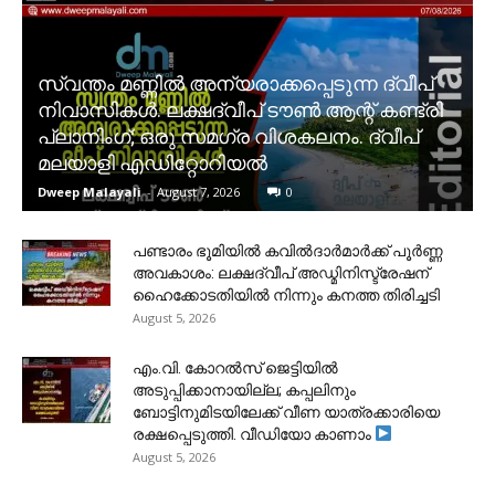
സ്വന്തം മണ്ണിൽ അന്യരാക്കപ്പെടുന്ന ദ്വീപ്
നിവാസികൾ. ലക്ഷദ്വീപ് ടൗൺ ആന്റ് കണ്ട്രി
പ്ലാനിംഗ്; ഒരു സമഗ്ര വിശകലനം. ദ്വീപ്
മലയാളി എഡിറ്റോറിയൽ
Dweep Malayali
-
August 7, 2026
0
പണ്ടാരം ഭൂമിയിൽ കവിൽദാർമാർക്ക് പൂർണ്ണ
അവകാശം: ലക്ഷദ്വീപ് അഡ്മിനിസ്ട്രേഷന്
ഹൈക്കോടതിയിൽ നിന്നും കനത്ത തിരിച്ചടി
August 5, 2026
​എം.വി. കോറൽസ് ജെട്ടിയിൽ
അടുപ്പിക്കാനായില്ല; കപ്പലിനും
ബോട്ടിനുമിടയിലേക്ക് വീണ യാത്രക്കാരിയെ
രക്ഷപ്പെടുത്തി. വീഡിയോ കാണാം
August 5, 2026