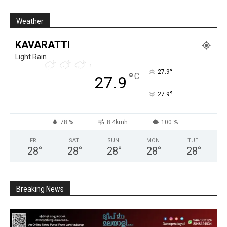
Weather
KAVARATTI
Light Rain
°
27.9
°
C
27.9
°
27.9
78 %
8.4kmh
100 %
FRI
SAT
SUN
MON
TUE
28
°
28
°
28
°
28
°
28
°
Breaking News