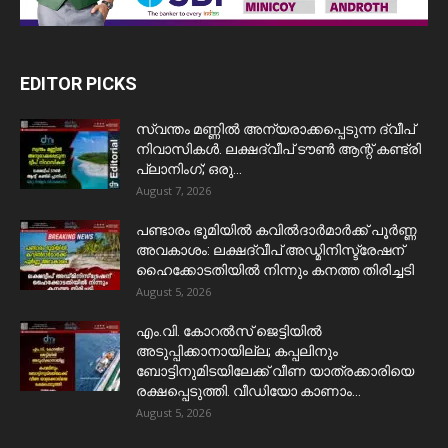
EDITOR PICKS
സ്വന്തം മണ്ണിൽ അന്യരാക്കപ്പെടുന്ന ദ്വീപ്
നിവാസികൾ. ലക്ഷദ്വീപ് ടൗൺ ആന്റ് കണ്ട്രി
പ്ലാനിംഗ്; ഒരു...
August 7, 2026
പണ്ടാരം ഭൂമിയിൽ കവിൽദാർമാർക്ക് പൂർണ്ണ
അവകാശം: ലക്ഷദ്വീപ് അഡ്മിനിസ്ട്രേഷന്
ഹൈക്കോടതിയിൽ നിന്നും കനത്ത തിരിച്ചടി
August 5, 2026
​എം.വി. കോറൽസ് ജെട്ടിയിൽ
അടുപ്പിക്കാനായില്ല; കപ്പലിനും
ബോട്ടിനുമിടയിലേക്ക് വീണ യാത്രക്കാരിയെ
രക്ഷപ്പെടുത്തി. വീഡിയോ കാണാം...
August 5, 2026