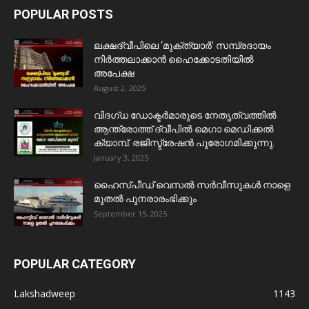
POPULAR POSTS
ലക്ഷദ്വീപിലെ ‘മുക്ത്യാർ’ സമ്പ്രദായം
നിർത്തലാക്കാൻ ഹൈക്കോടതിയിൽ
അപേക്ഷ
August 2, 2025
വിദഗ്ധ ഡോക്ടർമാരുടെ നേതൃത്വത്തിൽ
ആന്ത്രോത്ത് ദ്വീപിൽ മെഗാ മെഡിക്കൽ
ക്യാമ്പ്. രജിസ്ട്രേഷൻ പുരോഗമിക്കുന്നു.
January 3, 2025
ഹൈസ്പീഡ് വെസൽ സർവീസുകൾ നാളെ
മുതൽ പുനരാരംഭിക്കും
September 15, 2025
POPULAR CATEGORY
Lakshadweep
1143