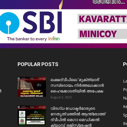
POPULAR POSTS
P
ലക്ഷദ്വീപിലെ ‘മുക്ത്യാർ’
L
സമ്പ്രദായം നിർത്തലാക്കാൻ
Po
ൺ
ഹൈക്കോടതിയിൽ അപേക്ഷ
August 2, 2025
Na
Ke
വിദഗ്ധ ഡോക്ടർമാരുടെ
നേതൃത്വത്തിൽ ആന്ത്രോത്ത്
Sp
ദ്വീപിൽ മെഗാ മെഡിക്കൽ
Re
ക്യാമ്പ്. രജിസ്ട്രേഷൻ