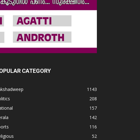
OPULAR CATEGORY
akshadweep
1143
litics
208
tional
157
rala
142
orts
116
ligious
52