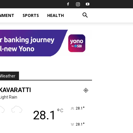
INMENT
SPORTS
HEALTH
Weather
KAVARATTI
Light Rain
°
28.1
°
C
28.1
°
28.1