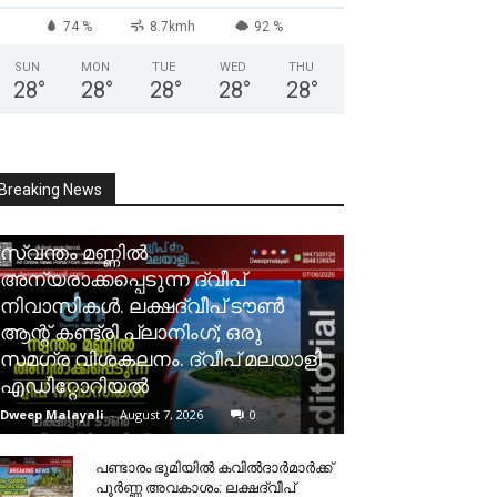
74 %
8.7kmh
92 %
SUN
MON
TUE
WED
THU
28
°
28
°
28
°
28
°
28
°
Breaking News
സ്വന്തം മണ്ണിൽ
അന്യരാക്കപ്പെടുന്ന ദ്വീപ്
നിവാസികൾ. ലക്ഷദ്വീപ് ടൗൺ
ആന്റ് കണ്ട്രി പ്ലാനിംഗ്; ഒരു
സമഗ്ര വിശകലനം. ദ്വീപ് മലയാളി
എഡിറ്റോറിയൽ
Dweep Malayali
-
August 7, 2026
0
പണ്ടാരം ഭൂമിയിൽ കവിൽദാർമാർക്ക്
പൂർണ്ണ അവകാശം: ലക്ഷദ്വീപ്