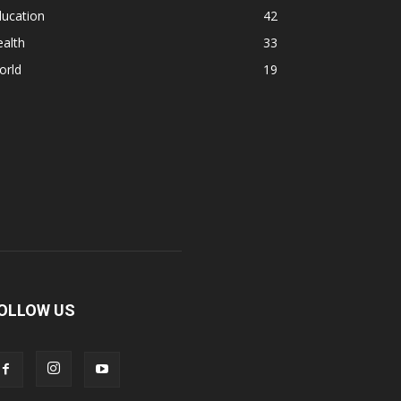
ducation
42
alth
33
orld
19
OLLOW US