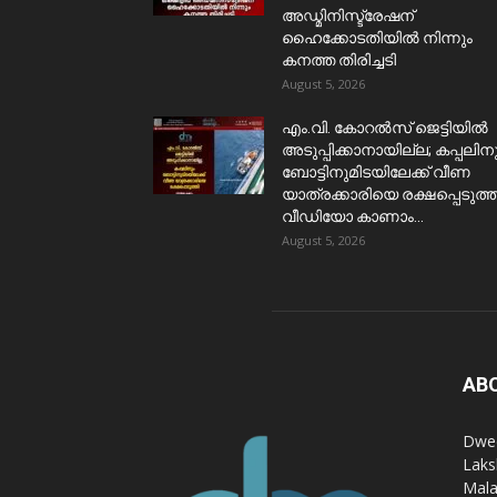
അഡ്മിനിസ്ട്രേഷന്
ഹൈക്കോടതിയിൽ നിന്നും
കനത്ത തിരിച്ചടി
August 5, 2026
​എം.വി. കോറൽസ് ജെട്ടിയിൽ
അടുപ്പിക്കാനായില്ല; കപ്പലിന
ബോട്ടിനുമിടയിലേക്ക് വീണ
യാത്രക്കാരിയെ രക്ഷപ്പെടുത്ത
വീഡിയോ കാണാം...
August 5, 2026
AB
Dwee
Laks
Mala