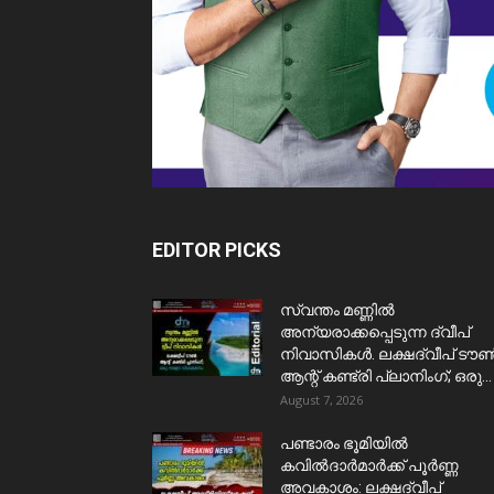
EDITOR PICKS
സ്വന്തം മണ്ണിൽ
അന്യരാക്കപ്പെടുന്ന ദ്വീപ്
നിവാസികൾ. ലക്ഷദ്വീപ് ടൗ
ആന്റ് കണ്ട്രി പ്ലാനിംഗ്; ഒരു...
August 7, 2026
പണ്ടാരം ഭൂമിയിൽ
കവിൽദാർമാർക്ക് പൂർണ്ണ
അവകാശം: ലക്ഷദ്വീപ്