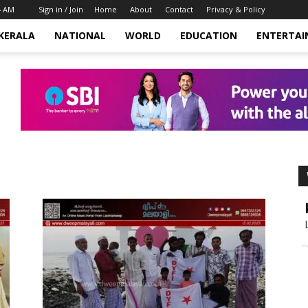
4 AM
Sign in / Join
Home
About
Contact
Privacy & Policy
KERALA
NATIONAL
WORLD
EDUCATION
ENTERTA