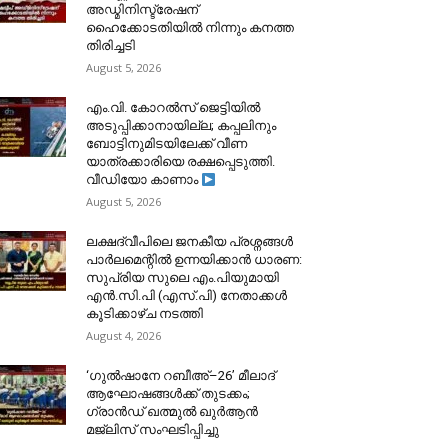
അഡ്മിനിസ്ട്രേഷന്
ഹൈക്കോടതിയിൽ നിന്നും കനത്ത
തിരിച്ചടി
August 5, 2026
​എം.വി. കോറൽസ് ജെട്ടിയിൽ
അടുപ്പിക്കാനായില്ല; കപ്പലിനും
ബോട്ടിനുമിടയിലേക്ക് വീണ
യാത്രക്കാരിയെ രക്ഷപ്പെടുത്തി.
വീഡിയോ കാണാം
August 5, 2026
ലക്ഷദ്വീപിലെ ജനകീയ പ്രശ്നങ്ങൾ
പാർലമെന്റിൽ ഉന്നയിക്കാൻ ധാരണ:
സുപ്രിയ സുലെ എം.പിയുമായി
എൻ.സി.പി (എസ്.പി) നേതാക്കൾ
കൂടിക്കാഴ്ച നടത്തി
August 4, 2026
‘ഗുൽഷാനേ റബീഅ്–26’ മീലാദ്
ആഘോഷങ്ങൾക്ക് തുടക്കം;
ഗ്രാൻഡ് ഖത്മുൽ ഖുർആൻ
മജ്‌ലിസ് സംഘടിപ്പിച്ചു