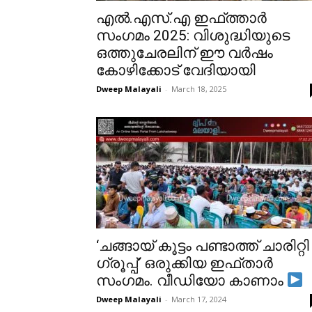
എൽ.എസ്.എ ഇഫ്ത്താർ
സംഗമം 2025: വിശുദ്ധിയുടെ
ഒത്തുചേരലിന് ഈ വർഷം
കോഴിക്കോട് വേദിയായി
Dweep Malayali
-
March 18, 2025
‘ചങ്ങായ് കൂട്ടം പണ്ടാത്ത് ചാരിറ്റി
ഗ്രൂപ്പ്‌’ ഒരുക്കിയ ഇഫ്താർ
സംഗമം. വീഡിയോ കാണാം
Dweep Malayali
-
March 17, 2024