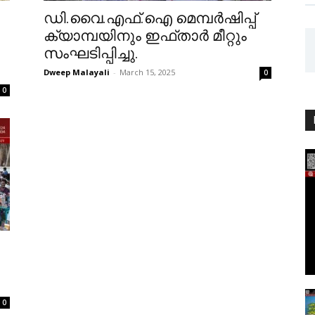
ഡി.വൈ.എഫ്.ഐ മെമ്പർഷിപ്പ്
ക്യാമ്പയിനും ഇഫ്താർ മീറ്റും
സംഘടിപ്പിച്ചു.
Dweep Malayali
-
March 15, 2025
0
0
0