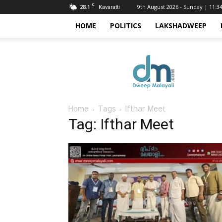
C
28.1
9th August 2026 - Sunday | 11:3
Kavaratti
HOME
POLITICS
LAKSHADWEEP
Dweep
Malayali
Home
Tags
Ifthar Meet
Tag: Ifthar Meet