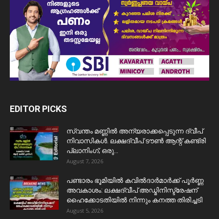
EDITOR PICKS
സ്വന്തം മണ്ണിൽ അന്യരാക്കപ്പെടുന്ന ദ്വീപ്
നിവാസികൾ. ലക്ഷദ്വീപ് ടൗൺ ആന്റ് കണ്ട്രി
പ്ലാനിംഗ്; ഒരു...
August 7, 2026
പണ്ടാരം ഭൂമിയിൽ കവിൽദാർമാർക്ക് പൂർണ്ണ
അവകാശം: ലക്ഷദ്വീപ് അഡ്മിനിസ്ട്രേഷന്
ഹൈക്കോടതിയിൽ നിന്നും കനത്ത തിരിച്ചടി
August 5, 2026