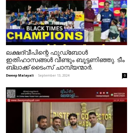
ലക്ഷദ്വീപിന്റെ ഫുഡ്ബോൾ
ഇതിഹാസങ്ങൾ വീണ്ടും ബൂട്ടണിഞ്ഞു. ടീം
ബ്ലാക്ക് ടൈംസ് ചാമ്പ്യന്മാർ.
Dweep Malayali
-
September 13, 2024
0