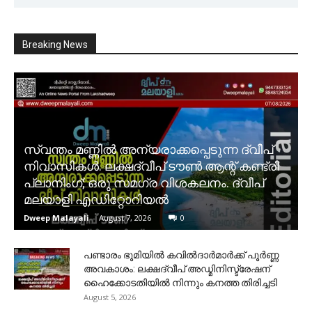
Breaking News
സ്വന്തം മണ്ണിൽ അന്യരാക്കപ്പെടുന്ന ദ്വീപ്
നിവാസികൾ. ലക്ഷദ്വീപ് ടൗൺ ആന്റ് കണ്ട്രി
പ്ലാനിംഗ്; ഒരു സമഗ്ര വിശകലനം. ദ്വീപ്
മലയാളി എഡിറ്റോറിയൽ
Dweep Malayali
-
August 7, 2026
0
പണ്ടാരം ഭൂമിയിൽ കവിൽദാർമാർക്ക് പൂർണ്ണ
അവകാശം: ലക്ഷദ്വീപ് അഡ്മിനിസ്ട്രേഷന്
ഹൈക്കോടതിയിൽ നിന്നും കനത്ത തിരിച്ചടി
August 5, 2026