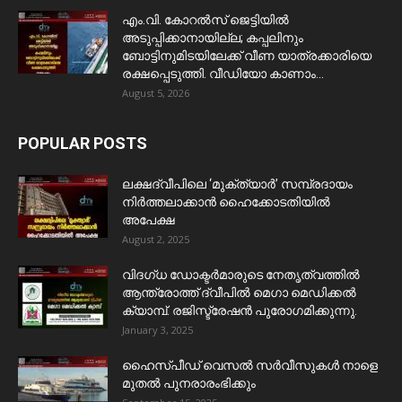
​എം.വി. കോറൽസ് ജെട്ടിയിൽ
അടുപ്പിക്കാനായില്ല; കപ്പലിനും
ബോട്ടിനുമിടയിലേക്ക് വീണ യാത്രക്കാരിയെ
രക്ഷപ്പെടുത്തി. വീഡിയോ കാണാം...
August 5, 2026
POPULAR POSTS
ലക്ഷദ്വീപിലെ ‘മുക്ത്യാർ’ സമ്പ്രദായം
നിർത്തലാക്കാൻ ഹൈക്കോടതിയിൽ
അപേക്ഷ
August 2, 2025
വിദഗ്ധ ഡോക്ടർമാരുടെ നേതൃത്വത്തിൽ
ആന്ത്രോത്ത് ദ്വീപിൽ മെഗാ മെഡിക്കൽ
ക്യാമ്പ്. രജിസ്ട്രേഷൻ പുരോഗമിക്കുന്നു.
January 3, 2025
ഹൈസ്പീഡ് വെസൽ സർവീസുകൾ നാളെ
മുതൽ പുനരാരംഭിക്കും