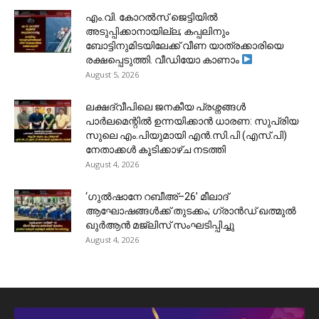
​എം.വി. കോറൽസ് ജെട്ടിയിൽ
അടുപ്പിക്കാനായില്ല; കപ്പലിനും
ബോട്ടിനുമിടയിലേക്ക് വീണ യാത്രക്കാരിയെ
രക്ഷപ്പെടുത്തി. വീഡിയോ കാണാം
August 5, 2026
ലക്ഷദ്വീപിലെ ജനകീയ പ്രശ്നങ്ങൾ
പാർലമെന്റിൽ ഉന്നയിക്കാൻ ധാരണ: സുപ്രിയ
സുലെ എം.പിയുമായി എൻ.സി.പി (എസ്.പി)
നേതാക്കൾ കൂടിക്കാഴ്ച നടത്തി
August 4, 2026
‘ഗുൽഷാനേ റബീഅ്–26’ മീലാദ്
ആഘോഷങ്ങൾക്ക് തുടക്കം; ഗ്രാൻഡ് ഖത്മുൽ
ഖുർആൻ മജ്‌ലിസ് സംഘടിപ്പിച്ചു
August 4, 2026