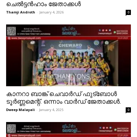
ചെൽട്ടൻഹാം ജേതാക്കൾ
Thamji Androth
-
January 4, 2026
0
കാനറാ ബാങ്ക് ചെവാർഡ് ഫുട്ബോൾ
ടൂർണ്ണമെന്റ്. ഒന്നാം വാർഡ് ജേതാക്കൾ.
Dweep Malayali
-
January 4, 2025
0