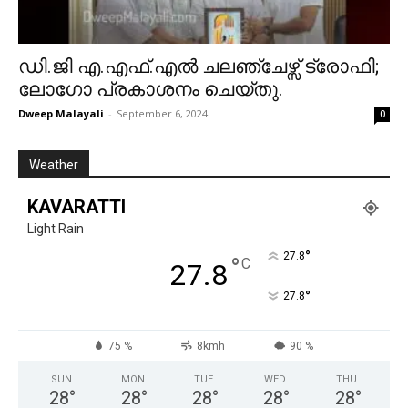
ഡി.ജി എ.എഫ്.എൽ ചലഞ്ചേഴ്സ് ട്രോഫി;
ലോഗോ പ്രകാശനം ചെയ്തു.
Dweep Malayali
-
September 6, 2024
0
Weather
KAVARATTI
Light Rain
°
27.8
°
C
27.8
°
27.8
75 %
8kmh
90 %
SUN
MON
TUE
WED
THU
28
°
28
°
28
°
28
°
28
°