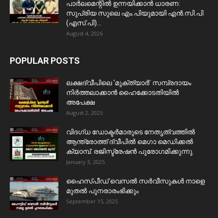
പാർലമെന്റിൽ ഉന്നയിക്കാൻ ധാരണ:
സുപ്രിയ സുലെ എം.പിയുമായി എൻ.സി.പി
(എസ്.പി)...
August 4, 2026
POPULAR POSTS
ലക്ഷദ്വീപിലെ ‘മുക്ത്യാർ’ സമ്പ്രദായം
നിർത്തലാക്കാൻ ഹൈക്കോടതിയിൽ
അപേക്ഷ
August 2, 2025
വിദഗ്ധ ഡോക്ടർമാരുടെ നേതൃത്വത്തിൽ
ആന്ത്രോത്ത് ദ്വീപിൽ മെഗാ മെഡിക്കൽ
ക്യാമ്പ്. രജിസ്ട്രേഷൻ പുരോഗമിക്കുന്നു.
January 3, 2025
ഹൈസ്പീഡ് വെസൽ സർവീസുകൾ നാളെ
മുതൽ പുനരാരംഭിക്കും
September 15, 2025