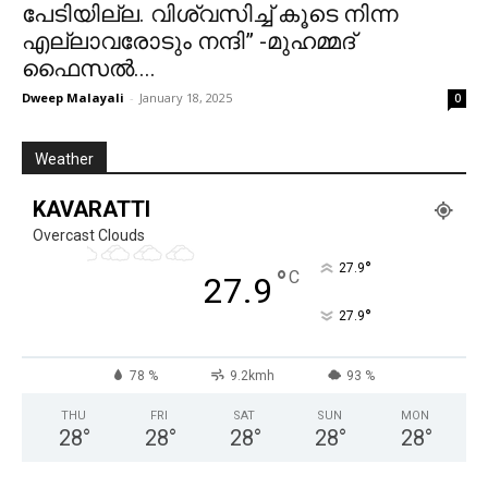
പേടിയില്ല. വിശ്വസിച്ച് കൂടെ നിന്ന
എല്ലാവരോടും നന്ദി” -മുഹമ്മദ്
ഫൈസൽ....
Dweep Malayali
-
January 18, 2025
0
Weather
KAVARATTI
Overcast Clouds
°
27.9
°
C
27.9
°
27.9
78 %
9.2kmh
93 %
THU
FRI
SAT
SUN
MON
28
°
28
°
28
°
28
°
28
°