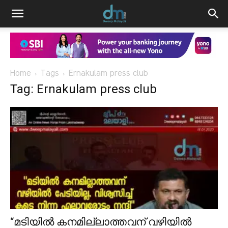
Home
Tags
Ernakulam press club
Tag: Ernakulam press club
“മടിയിൽ കനമില്ലാത്തവന് വഴിയിൽ