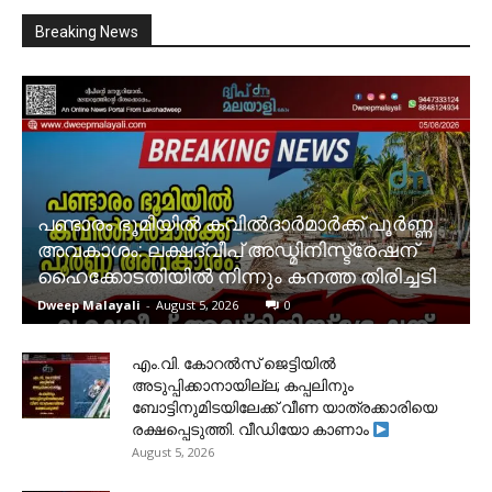
Breaking News
പണ്ടാരം ഭൂമിയിൽ കവിൽദാർമാർക്ക് പൂർണ്ണ
അവകാശം: ലക്ഷദ്വീപ് അഡ്മിനിസ്ട്രേഷന്
ഹൈക്കോടതിയിൽ നിന്നും കനത്ത തിരിച്ചടി
Dweep Malayali
-
August 5, 2026
0
​എം.വി. കോറൽസ് ജെട്ടിയിൽ
അടുപ്പിക്കാനായില്ല; കപ്പലിനും
ബോട്ടിനുമിടയിലേക്ക് വീണ യാത്രക്കാരിയെ
രക്ഷപ്പെടുത്തി. വീഡിയോ കാണാം
August 5, 2026