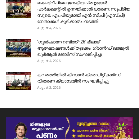
ലക്ഷദ്വീപിലെ ജനകീയ പ്രശ്നങ്ങൾ
പാർലമെന്റിൽ ഉന്നയിക്കാൻ ധാരണ: സുപ്രിയ
സുലെ എം.പിയുമായി എൻ.സി.പി (എസ്.പി)
നേതാക്കൾ കൂടിക്കാഴ്ച നടത്തി
August 4, 2026
‘ഗുൽഷാനേ റബീഅ്–26’ മീലാദ്
ആഘോഷങ്ങൾക്ക് തുടക്കം; ഗ്രാൻഡ് ഖത്മുൽ
ഖുർആൻ മജ്‌ലിസ് സംഘടിപ്പിച്ചു
August 4, 2026
കവരത്തിയിൽ കിസാൻ ക്രെഡിറ്റ് കാർഡ്
വിതരണ ക്യാമ്പയിൻ സംഘടിപ്പിച്ചു
August 3, 2026