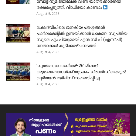
ബോട്ടിനുമിടയിലേക്ക് വീണ യാത്രക്കാരിയെ
രക്ഷപ്പെടുത്തി. വീഡിയോ കാണാം
August 5, 2026
ലക്ഷദ്വീപിലെ ജനകീയ പ്രശ്നങ്ങൾ
പാർലമെന്റിൽ ഉന്നയിക്കാൻ ധാരണ: സുപ്രിയ
സുലെ എം.പിയുമായി എൻ.സി.പി (എസ്.പി)
നേതാക്കൾ കൂടിക്കാഴ്ച നടത്തി
August 4, 2026
‘ഗുൽഷാനേ റബീഅ്–26’ മീലാദ്
ആഘോഷങ്ങൾക്ക് തുടക്കം; ഗ്രാൻഡ് ഖത്മുൽ
ഖുർആൻ മജ്‌ലിസ് സംഘടിപ്പിച്ചു
August 4, 2026