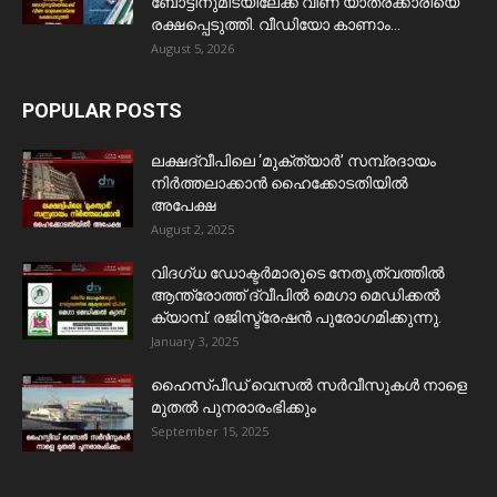
ബോട്ടിനുമിടയിലേക്ക് വീണ യാത്രക്കാരിയെ
രക്ഷപ്പെടുത്തി. വീഡിയോ കാണാം...
August 5, 2026
POPULAR POSTS
ലക്ഷദ്വീപിലെ ‘മുക്ത്യാർ’ സമ്പ്രദായം
നിർത്തലാക്കാൻ ഹൈക്കോടതിയിൽ
അപേക്ഷ
August 2, 2025
വിദഗ്ധ ഡോക്ടർമാരുടെ നേതൃത്വത്തിൽ
ആന്ത്രോത്ത് ദ്വീപിൽ മെഗാ മെഡിക്കൽ
ക്യാമ്പ്. രജിസ്ട്രേഷൻ പുരോഗമിക്കുന്നു.
January 3, 2025
ഹൈസ്പീഡ് വെസൽ സർവീസുകൾ നാളെ
മുതൽ പുനരാരംഭിക്കും
September 15, 2025