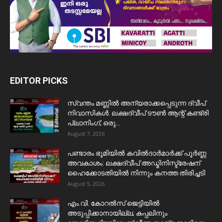
EDITOR PICKS
സ്വന്തം മണ്ണിൽ അന്യരാക്കപ്പെടുന്ന ദ്വീപ്
നിവാസികൾ. ലക്ഷദ്വീപ് ടൗൺ ആന്റ് കണ്ട്രി
പ്ലാനിംഗ്; ഒരു...
August 7, 2026
പണ്ടാരം ഭൂമിയിൽ കവിൽദാർമാർക്ക് പൂർണ്ണ
അവകാശം: ലക്ഷദ്വീപ് അഡ്മിനിസ്ട്രേഷന്
ഹൈക്കോടതിയിൽ നിന്നും കനത്ത തിരിച്ചടി
August 5, 2026
​എം.വി. കോറൽസ് ജെട്ടിയിൽ
അടുപ്പിക്കാനായില്ല; കപ്പലിനും