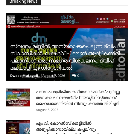
Breaking News
സ്വന്തം മണ്ണിൽ അന്യരാക്കപ്പെടുന്ന ദ്വീപ്
നിവാസികൾ. ലക്ഷദ്വീപ് ടൗൺ ആന്റ് കണ്ട്രി
പ്ലാനിംഗ്; ഒരു സമഗ്ര വിശകലനം. ദ്വീപ്
മലയാളി എഡിറ്റോറിയൽ
Dweep Malayali
-
August 7, 2026
0
പണ്ടാരം ഭൂമിയിൽ കവിൽദാർമാർക്ക് പൂർണ്ണ
അവകാശം: ലക്ഷദ്വീപ് അഡ്മിനിസ്ട്രേഷന്
ഹൈക്കോടതിയിൽ നിന്നും കനത്ത തിരിച്ചടി
August 5, 2026
​എം.വി. കോറൽസ് ജെട്ടിയിൽ
അടുപ്പിക്കാനായില്ല; കപ്പലിനും