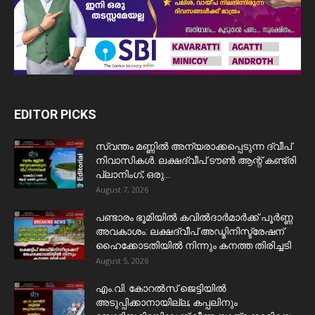
EDITOR PICKS
സ്വന്തം മണ്ണിൽ അന്യരാക്കപ്പെടുന്ന ദ്വീപ്
നിവാസികൾ. ലക്ഷദ്വീപ് ടൗൺ ആന്റ് കണ്ട്രി
പ്ലാനിംഗ്; ഒരു...
August 7, 2026
പണ്ടാരം ഭൂമിയിൽ കവിൽദാർമാർക്ക് പൂർണ്ണ
അവകാശം: ലക്ഷദ്വീപ് അഡ്മിനിസ്ട്രേഷന്
ഹൈക്കോടതിയിൽ നിന്നും കനത്ത തിരിച്ചടി
August 5, 2026
​എം.വി. കോറൽസ് ജെട്ടിയിൽ
അടുപ്പിക്കാനായില്ല; കപ്പലിനും