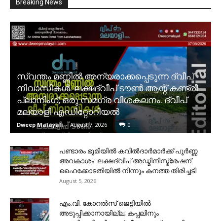
Breaking News
സ്വന്തം മണ്ണിൽ അന്യരാക്കപ്പെടുന്ന ദ്വീപ്
നിവാസികൾ. ലക്ഷദ്വീപ് ടൗൺ ആന്റ് കണ്ട്രി
പ്ലാനിംഗ്; ഒരു സമഗ്ര വിശകലനം. ദ്വീപ്
മലയാളി എഡിറ്റോറിയൽ
Dweep Malayali
-
August 7, 2026
0
പണ്ടാരം ഭൂമിയിൽ കവിൽദാർമാർക്ക് പൂർണ്ണ
അവകാശം: ലക്ഷദ്വീപ് അഡ്മിനിസ്ട്രേഷന്
ഹൈക്കോടതിയിൽ നിന്നും കനത്ത തിരിച്ചടി
August 5, 2026
​എം.വി. കോറൽസ് ജെട്ടിയിൽ
അടുപ്പിക്കാനായില്ല; കപ്പലിനും