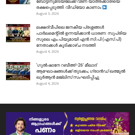
ബോട്ടിനുമിടയിലേക്ക് വീണ യാത്രക്കാരിയെ
രക്ഷപ്പെടുത്തി. വീഡിയോ കാണാം
August 5, 2026
ലക്ഷദ്വീപിലെ ജനകീയ പ്രശ്നങ്ങൾ
പാർലമെന്റിൽ ഉന്നയിക്കാൻ ധാരണ: സുപ്രിയ
സുലെ എം.പിയുമായി എൻ.സി.പി (എസ്.പി)
നേതാക്കൾ കൂടിക്കാഴ്ച നടത്തി
August 4, 2026
‘ഗുൽഷാനേ റബീഅ്–26’ മീലാദ്
ആഘോഷങ്ങൾക്ക് തുടക്കം; ഗ്രാൻഡ് ഖത്മുൽ
ഖുർആൻ മജ്‌ലിസ് സംഘടിപ്പിച്ചു
August 4, 2026