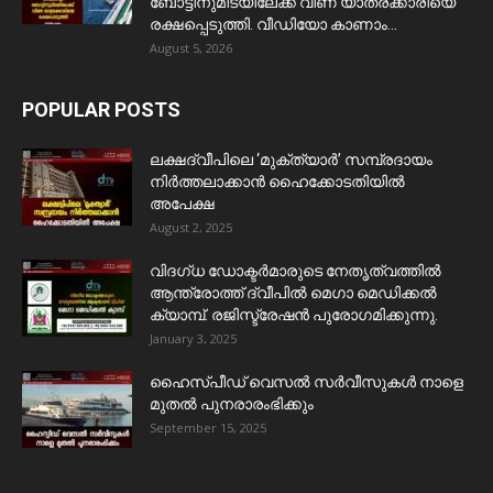
ബോട്ടിനുമിടയിലേക്ക് വീണ യാത്രക്കാരിയെ
രക്ഷപ്പെടുത്തി. വീഡിയോ കാണാം...
August 5, 2026
POPULAR POSTS
ലക്ഷദ്വീപിലെ ‘മുക്ത്യാർ’ സമ്പ്രദായം
നിർത്തലാക്കാൻ ഹൈക്കോടതിയിൽ
അപേക്ഷ
August 2, 2025
വിദഗ്ധ ഡോക്ടർമാരുടെ നേതൃത്വത്തിൽ
ആന്ത്രോത്ത് ദ്വീപിൽ മെഗാ മെഡിക്കൽ
ക്യാമ്പ്. രജിസ്ട്രേഷൻ പുരോഗമിക്കുന്നു.
January 3, 2025
ഹൈസ്പീഡ് വെസൽ സർവീസുകൾ നാളെ
മുതൽ പുനരാരംഭിക്കും
September 15, 2025