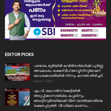
EDITOR PICKS
പണ്ടാരം ഭൂമിയിൽ കവിൽദാർമാർക്ക് പൂർണ്ണ
അവകാശം: ലക്ഷദ്വീപ് അഡ്മിനിസ്ട്രേഷന്
ഹൈക്കോടതിയിൽ നിന്നും കനത്ത തിരിച്ചടി
August 5, 2026
​എം.വി. കോറൽസ് ജെട്ടിയിൽ
അടുപ്പിക്കാനായില്ല; കപ്പലിനും
ബോട്ടിനുമിടയിലേക്ക് വീണ യാത്രക്കാരിയെ
രക്ഷപ്പെടുത്തി. വീഡിയോ കാണാം...
August 5, 2026