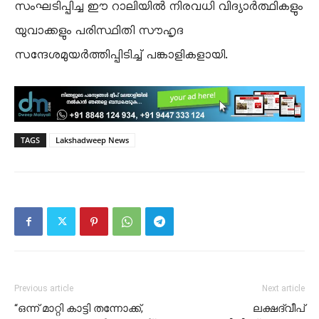
സംഘടിപ്പിച്ച ഈ റാലിയിൽ നിരവധി വിദ്യാർത്ഥികളും
യുവാക്കളും പരിസ്ഥിതി സൗഹൃദ
സന്ദേശമുയർത്തിപ്പിടിച്ച് പങ്കാളികളായി.
TAGS
Lakshadweep News
Previous article
Next article
“ഒന്ന് മാറ്റി കാട്ടി തന്നോക്ക്,
ലക്ഷദ്വീപ്