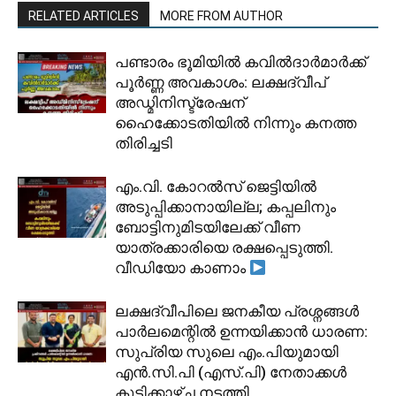
RELATED ARTICLES
MORE FROM AUTHOR
പണ്ടാരം ഭൂമിയിൽ കവിൽദാർമാർക്ക്
പൂർണ്ണ അവകാശം: ലക്ഷദ്വീപ്
അഡ്മിനിസ്ട്രേഷന്
ഹൈക്കോടതിയിൽ നിന്നും കനത്ത
തിരിച്ചടി
​എം.വി. കോറൽസ് ജെട്ടിയിൽ
അടുപ്പിക്കാനായില്ല; കപ്പലിനും
ബോട്ടിനുമിടയിലേക്ക് വീണ
യാത്രക്കാരിയെ രക്ഷപ്പെടുത്തി.
വീഡിയോ കാണാം
ലക്ഷദ്വീപിലെ ജനകീയ പ്രശ്നങ്ങൾ
പാർലമെന്റിൽ ഉന്നയിക്കാൻ ധാരണ:
സുപ്രിയ സുലെ എം.പിയുമായി
എൻ.സി.പി (എസ്.പി) നേതാക്കൾ
കൂടിക്കാഴ്ച നടത്തി