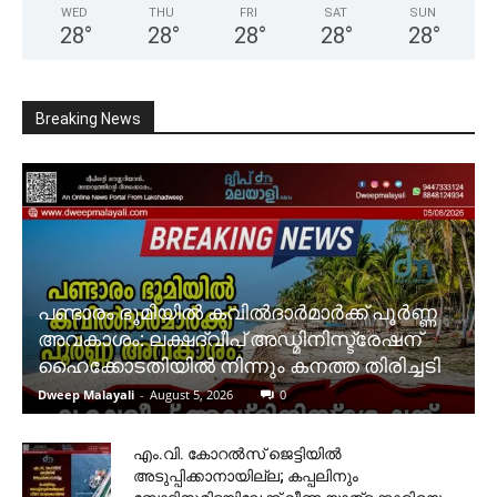
WED
THU
FRI
SAT
SUN
28
°
28
°
28
°
28
°
28
°
Breaking News
പണ്ടാരം ഭൂമിയിൽ കവിൽദാർമാർക്ക് പൂർണ്ണ
അവകാശം: ലക്ഷദ്വീപ് അഡ്മിനിസ്ട്രേഷന്
ഹൈക്കോടതിയിൽ നിന്നും കനത്ത തിരിച്ചടി
Dweep Malayali
-
August 5, 2026
0
​എം.വി. കോറൽസ് ജെട്ടിയിൽ
അടുപ്പിക്കാനായില്ല; കപ്പലിനും