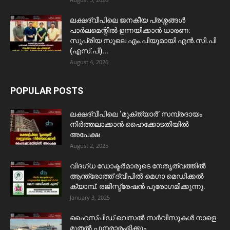
ലക്ഷദ്വീപിലെ ജനകീയ പ്രശ്നങ്ങൾ
പാർലമെന്റിൽ ഉന്നയിക്കാൻ ധാരണ:
സുപ്രിയ സുലെ എം.പിയുമായി എൻ.സി.പി
(എസ്.പി)...
August 4, 2026
POPULAR POSTS
ലക്ഷദ്വീപിലെ ‘മുക്ത്യാർ’ സമ്പ്രദായം
നിർത്തലാക്കാൻ ഹൈക്കോടതിയിൽ
അപേക്ഷ
August 2, 2025
വിദഗ്ധ ഡോക്ടർമാരുടെ നേതൃത്വത്തിൽ
ആന്ത്രോത്ത് ദ്വീപിൽ മെഗാ മെഡിക്കൽ
ക്യാമ്പ്. രജിസ്ട്രേഷൻ പുരോഗമിക്കുന്നു.
January 3, 2025
ഹൈസ്പീഡ് വെസൽ സർവീസുകൾ നാളെ
മുതൽ പുനരാരംഭിക്കും