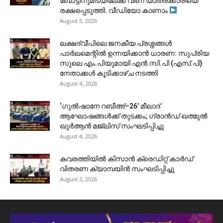
ബോട്ടിനുമിടയിലേക്ക് വീണ യാത്രക്കാരിയെ
രക്ഷപ്പെടുത്തി. വീഡിയോ കാണാം
August 5, 2026
ലക്ഷദ്വീപിലെ ജനകീയ പ്രശ്നങ്ങൾ
പാർലമെന്റിൽ ഉന്നയിക്കാൻ ധാരണ: സുപ്രിയ
സുലെ എം.പിയുമായി എൻ.സി.പി (എസ്.പി)
നേതാക്കൾ കൂടിക്കാഴ്ച നടത്തി
August 4, 2026
‘ഗുൽഷാനേ റബീഅ്–26’ മീലാദ്
ആഘോഷങ്ങൾക്ക് തുടക്കം; ഗ്രാൻഡ് ഖത്മുൽ
ഖുർആൻ മജ്‌ലിസ് സംഘടിപ്പിച്ചു
August 4, 2026
കവരത്തിയിൽ കിസാൻ ക്രെഡിറ്റ് കാർഡ്
വിതരണ ക്യാമ്പയിൻ സംഘടിപ്പിച്ചു
August 3, 2026