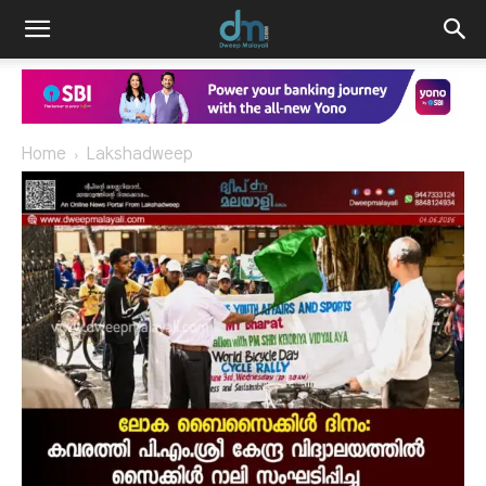
Home
Lakshadweep