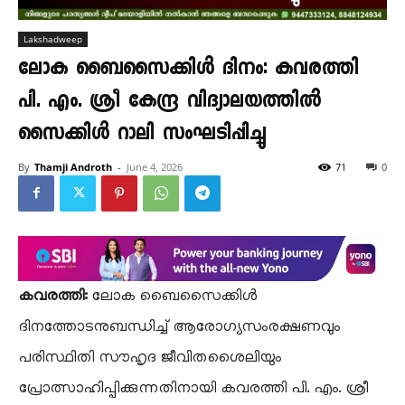
Lakshadweep
ലോക ബൈസൈക്കിൾ ദിനം: കവരത്തി
പി. എം. ശ്രീ കേന്ദ്ര വിദ്യാലയത്തിൽ
സൈക്കിൾ റാലി സംഘടിപ്പിച്ചു
By
Thamji Androth
-
June 4, 2026
71
0
കവരത്തി:
ലോക ബൈസൈക്കിൾ
ദിനത്തോടനുബന്ധിച്ച് ആരോഗ്യസംരക്ഷണവും
പരിസ്ഥിതി സൗഹൃദ ജീവിതശൈലിയും
പ്രോത്സാഹിപ്പിക്കുന്നതിനായി കവരത്തി പി. എം. ശ്രീ