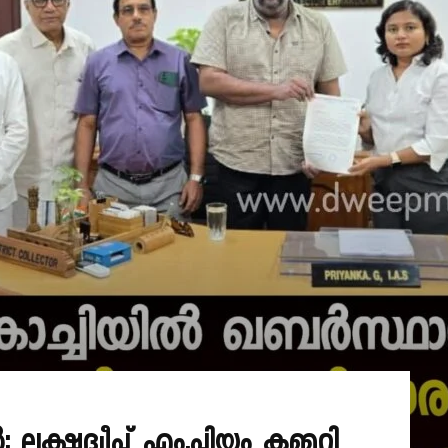
്ഷദ്വീപ് എം.പിയും കമ്മറ്റി