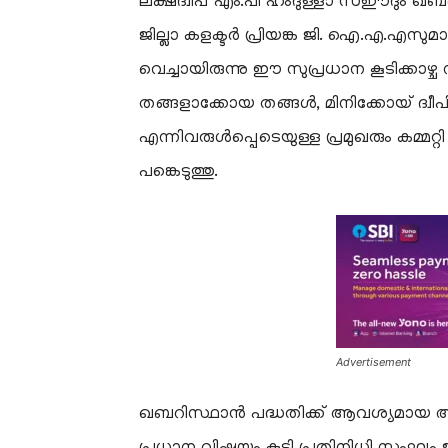
ലക്ഷദ്വീപ് എം.പി ഹംദുള്ളാ സഈദും ഖ
ജില്ലാ കളക്ടർ പ്രിയങ്ക ജി. ഐ.എ.എസുമായ
വെച്ചായിരുന്നു ഈ സുപ്രധാന കൂടിക്കാഴ്ച 
തങ്ങളാക്കോയ തങ്ങൾ, മിനിക്കോയ് ദ്വീപി
എന്നിവരുൾപ്പെടെയുള്ള പ്രമുഖരും കമ്മറ
പങ്കെടുത്തു.
Advertisement
​ഖബറിസ്ഥാൻ പദ്ധതിക്ക് ആവശ്യമായ അ