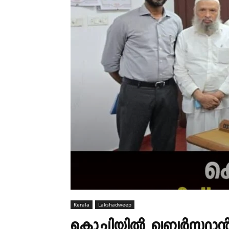
Kerala
Lakshadweep
കൊച്ചിയിൽ ഖബർസ്ഥാൻ: ലക