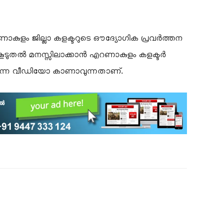
എറണാകുളം ജില്ലാ കളക്ടറുടെ ഔദ്യോഗിക പ്രവർത്തന
 കൂടുതൽ മനസ്സിലാക്കാൻ എറണാകുളം കളക്ടർ
എന്ന വീഡിയോ കാണാവുന്നതാണ്.