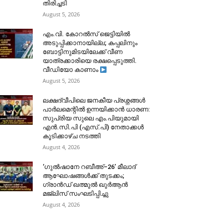
തിരിച്ചടി
August 5, 2026
​എം.വി. കോറൽസ് ജെട്ടിയിൽ
അടുപ്പിക്കാനായില്ല; കപ്പലിനും
ബോട്ടിനുമിടയിലേക്ക് വീണ
യാത്രക്കാരിയെ രക്ഷപ്പെടുത്തി.
വീഡിയോ കാണാം
August 5, 2026
ലക്ഷദ്വീപിലെ ജനകീയ പ്രശ്നങ്ങൾ
പാർലമെന്റിൽ ഉന്നയിക്കാൻ ധാരണ:
സുപ്രിയ സുലെ എം.പിയുമായി
എൻ.സി.പി (എസ്.പി) നേതാക്കൾ
കൂടിക്കാഴ്ച നടത്തി
August 4, 2026
‘ഗുൽഷാനേ റബീഅ്–26’ മീലാദ്
ആഘോഷങ്ങൾക്ക് തുടക്കം;
ഗ്രാൻഡ് ഖത്മുൽ ഖുർആൻ
മജ്‌ലിസ് സംഘടിപ്പിച്ചു
August 4, 2026