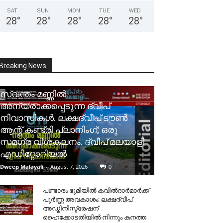
SAT
SUN
MON
TUE
WED
28
°
28
°
28
°
28
°
28
°
Breaking News
സ്വന്തം മണ്ണിൽ
അന്യരാക്കപ്പെടുന്ന ദ്വീപ്
നിവാസികൾ. ലക്ഷദ്വീപ് ടൗൺ
ആന്റ് കണ്ട്രി പ്ലാനിംഗ്; ഒരു
സമഗ്ര വിശകലനം. ദ്വീപ് മലയാളി
എഡിറ്റോറിയൽ
Dweep Malayali
-
August 7, 2026
0
പണ്ടാരം ഭൂമിയിൽ കവിൽദാർമാർക്ക്
പൂർണ്ണ അവകാശം: ലക്ഷദ്വീപ്
അഡ്മിനിസ്ട്രേഷന്
ഹൈക്കോടതിയിൽ നിന്നും കനത്ത