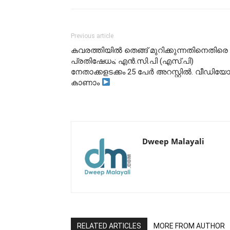
Previous article
കവരത്തിയിൽ തെങ്ങ് മുറിക്കുന്നതിനെതിരെ
പ്രതിഷേധം; എൻ.സി.പി (എസ്.പി)
നേതാക്കളടക്കം 25 പേർ അറസ്റ്റിൽ. വീഡിയ
കാണാം
Dweep Malayali
RELATED ARTICLES
MORE FROM AUTHOR