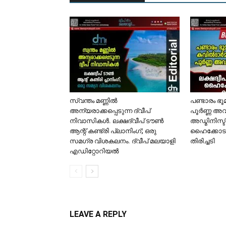
സ്വന്തം മണ്ണിൽ
പണ്ടാരം ഭ
അന്യരാക്കപ്പെടുന്ന ദ്വീപ്
പൂർണ്ണ അവ
നിവാസികൾ. ലക്ഷദ്വീപ് ടൗൺ
അഡ്മിനിസ്ട
ആന്റ് കണ്ട്രി പ്ലാനിംഗ്; ഒരു
ഹൈക്കോടത
സമഗ്ര വിശകലനം. ദ്വീപ് മലയാളി
തിരിച്ചടി
എഡിറ്റോറിയൽ
LEAVE A REPLY