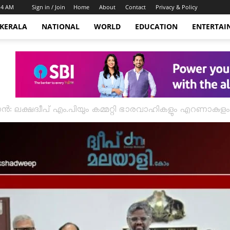
:14 AM
Sign in / Join
Home
About
Contact
Privacy & Policy
KERALA
NATIONAL
WORLD
EDUCATION
ENTERTAI
ക്ഷദ്വീപ് എം.പിയും കമ്മറ്റി ഭാരവാഹികളും എറണാകുളം ജില്