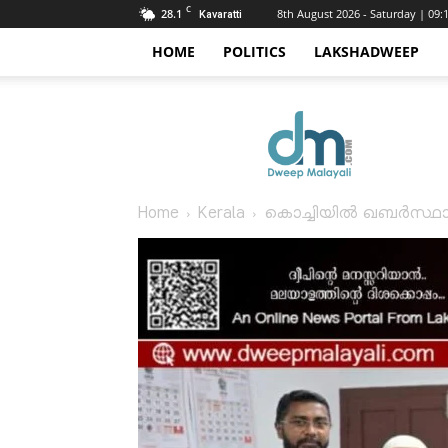
C
28.1
8th August 2026 - Saturday | 09
Kavaratti
HOME
POLITICS
LAKSHADWEEP
Dweep
Malayali
Home
Kerala
കൊച്ചിയിൽ ഖബർസ്ഥാൻ: ല