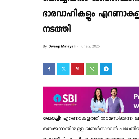
ഭാരവാഹികളും എറണാകുളം ജി
നടത്തി
By
Dweep Malayali
-
June 2, 2026
കൊച്ചി:
​എറണാകുളത്ത് താമസിക്കുന്ന 
ഒരുക്കുന്നതിനുള്ള ഖബർസ്ഥാൻ പദ്ധതിയു