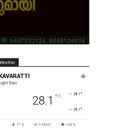
Weather
KAVARATTI
Light Rain
°
28.1
°
C
28.1
°
28.1
77 %
9.5kmh
100 %