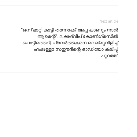
Next article
“ഒന്ന് മാറ്റി കാട്ടി തന്നോക്ക്, അപ്പ കാണും നാൻ
ആരെന്റ്”. ലക്ഷദ്വീപ് കോൺഗ്രസിൽ
ോ
പൊട്ടിത്തെറി; പ്രവർത്തകനെ വെല്ലുവിളിച്ച്
ഹംദുള്ളാ സഈദിന്റെ ഓഡിയോ ക്ലിപ്പ്
പുറത്ത്.