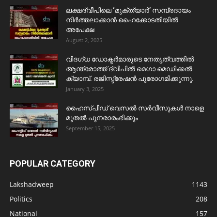
ലക്ഷദ്വീപിലെ ‘മുക്ത്യാർ’ സമ്പ്രദായം
നിർത്തലാക്കാൻ ഹൈക്കോടതിയിൽ
അപേക്ഷ
August 2, 2025
വിദഗ്ധ ഡോക്ടർമാരുടെ നേതൃത്വത്തിൽ
ആന്ത്രോത്ത് ദ്വീപിൽ മെഗാ മെഡിക്കൽ
ക്യാമ്പ്. രജിസ്ട്രേഷൻ പുരോഗമിക്കുന്നു.
January 3, 2025
ഹൈസ്പീഡ് വെസൽ സർവീസുകൾ നാളെ
മുതൽ പുനരാരംഭിക്കും
September 15, 2025
POPULAR CATEGORY
Lakshadweep
1143
Politics
208
National
157