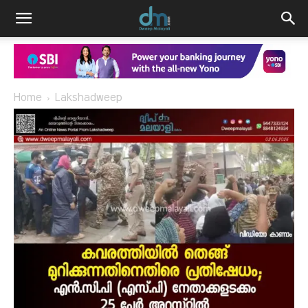
Home
Lakshadweep