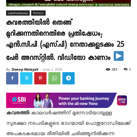
Lakshadweep
Politics
കവരത്തിയിൽ തെങ്ങ്
മുറിക്കുന്നതിനെതിരെ പ്രതിഷേധം;
എൻ.സി.പി (എസ്.പി) നേതാക്കളടക്കം 25
പേർ അറസ്റ്റിൽ. വീഡിയോ കാണാം
By
Dweep Malayali
-
June 2, 2026
383
0
കവരത്തി:
കാലവർഷത്തിന് മുന്നോടിയായുള്ള
സുരക്ഷാ നടപടികളുടെ ഭാഗമായി പൊതുറോഡിലേക്ക്
അപകടകരമായ രീതിയിൽ ചരിഞ്ഞുനിൽക്കുന്ന