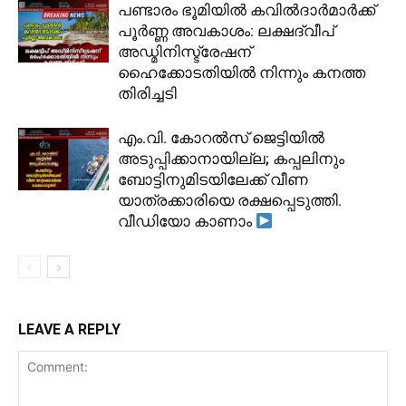
പണ്ടാരം ഭൂമിയിൽ കവിൽദാർമാർക്ക്
പൂർണ്ണ അവകാശം: ലക്ഷദ്വീപ്
അഡ്മിനിസ്ട്രേഷന്
ഹൈക്കോടതിയിൽ നിന്നും കനത്ത
തിരിച്ചടി
​എം.വി. കോറൽസ് ജെട്ടിയിൽ
അടുപ്പിക്കാനായില്ല; കപ്പലിനും
ബോട്ടിനുമിടയിലേക്ക് വീണ
യാത്രക്കാരിയെ രക്ഷപ്പെടുത്തി.
വീഡിയോ കാണാം
LEAVE A REPLY