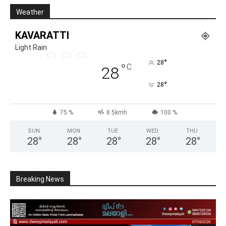
Weather
KAVARATTI
Light Rain
°
28
°
C
28
°
28
75 %
8.5kmh
100 %
SUN
MON
TUE
WED
THU
28
°
28
°
28
°
28
°
28
°
Breaking News