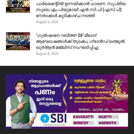
പാർലമെന്റിൽ ഉന്നയിക്കാൻ ധാരണ: സുപ്രിയ
സുലെ എം.പിയുമായി എൻ.സി.പി (എസ്.പി)
നേതാക്കൾ കൂടിക്കാഴ്ച നടത്തി
August 4, 2026
‘ഗുൽഷാനേ റബീഅ്–26’ മീലാദ്
ആഘോഷങ്ങൾക്ക് തുടക്കം; ഗ്രാൻഡ് ഖത്മുൽ
ഖുർആൻ മജ്‌ലിസ് സംഘടിപ്പിച്ചു
August 4, 2026