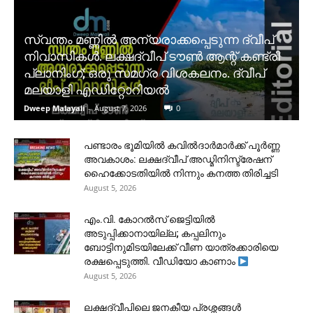
സ്വന്തം മണ്ണിൽ അന്യരാക്കപ്പെടുന്ന ദ്വീപ്
നിവാസികൾ. ലക്ഷദ്വീപ് ടൗൺ ആന്റ് കണ്ട്രി
പ്ലാനിംഗ്; ഒരു സമഗ്ര വിശകലനം. ദ്വീപ്
മലയാളി എഡിറ്റോറിയൽ
Dweep Malayali
-
August 7, 2026
0
പണ്ടാരം ഭൂമിയിൽ കവിൽദാർമാർക്ക് പൂർണ്ണ
അവകാശം: ലക്ഷദ്വീപ് അഡ്മിനിസ്ട്രേഷന്
ഹൈക്കോടതിയിൽ നിന്നും കനത്ത തിരിച്ചടി
August 5, 2026
​എം.വി. കോറൽസ് ജെട്ടിയിൽ
അടുപ്പിക്കാനായില്ല; കപ്പലിനും
ബോട്ടിനുമിടയിലേക്ക് വീണ യാത്രക്കാരിയെ
രക്ഷപ്പെടുത്തി. വീഡിയോ കാണാം
August 5, 2026
ലക്ഷദ്വീപിലെ ജനകീയ പ്രശ്നങ്ങൾ