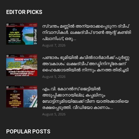
EDITOR PICKS
സ്വന്തം മണ്ണിൽ അന്യരാക്കപ്പെടുന്ന ദ്വീപ്
നിവാസികൾ. ലക്ഷദ്വീപ് ടൗൺ ആന്റ് കണ്ട്രി
പ്ലാനിംഗ്; ഒരു...
August 7, 2026
പണ്ടാരം ഭൂമിയിൽ കവിൽദാർമാർക്ക് പൂർണ്ണ
അവകാശം: ലക്ഷദ്വീപ് അഡ്മിനിസ്ട്രേഷന്
ഹൈക്കോടതിയിൽ നിന്നും കനത്ത തിരിച്ചടി
August 5, 2026
​എം.വി. കോറൽസ് ജെട്ടിയിൽ
അടുപ്പിക്കാനായില്ല; കപ്പലിനും
ബോട്ടിനുമിടയിലേക്ക് വീണ യാത്രക്കാരിയെ
രക്ഷപ്പെടുത്തി. വീഡിയോ കാണാം...
August 5, 2026
POPULAR POSTS