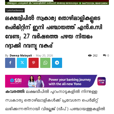
Lakshadweep
ലക്ഷദ്വീപിൽ സ്വകാര്യ തൊഴിലാളികളുടെ
പെർമിറ്റിന് ഇനി പഞ്ചായത്ത് എൻ.ഒ.സി
വേണ്ട; 27 വർഷത്തെ പഴയ നിയമം
റദ്ദാക്കി റവന്യൂ വകുപ്പ്
By
Dweep Malayali
-
May 20, 2026
262
0
കവരത്തി:
ലക്ഷദ്വീപിൽ പുറംനാടുകളിൽ നിന്നുള്ള
സ്വകാര്യ തൊഴിലാളികൾക്ക് പ്രവേശന പെർമിറ്റ്
ലഭിക്കുന്നതിനായി വില്ലേജ് (ദ്വീപ്) പഞ്ചായത്തുകളിൽ