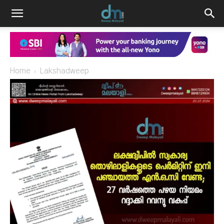
Home
Lakshadweep