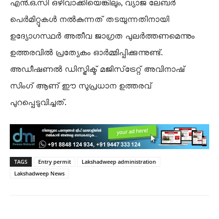
എൻ.ഒ.സി ഒഴിവാക്കിയെങ്കിലും, വ്യാജ ലേബർ
പെർമിറ്റുകൾ നൽകുന്നത് തടയുന്നതിനായി
ഉദ്യോഗസ്ഥർ അതീവ ജാഗ്രത പുലർത്തണമെന്നും
ഉത്തരവിൽ പ്രത്യേകം ഓർമ്മിപ്പിക്കുന്നുണ്ട്.
അഡീഷണൽ ഡിസ്ട്രിക്ട് മജിസ്‌ട്രേറ്റ് അവിനാഷ്
സിംഗ് ആണ് ഈ സുപ്രധാന ഉത്തരവ്
പുറപ്പെടുവിച്ചത്.
TAGS
Entry permit
Lakshadweep administration
Lakshadweep News