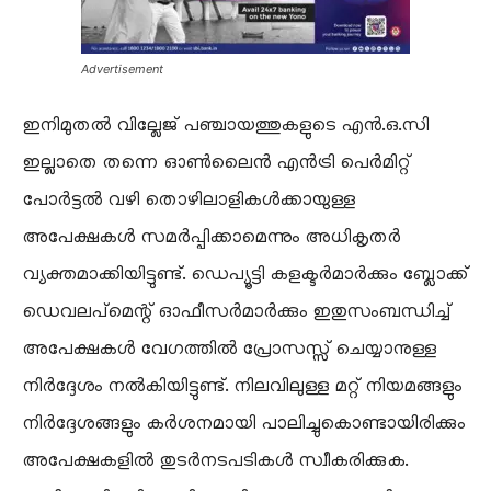
Advertisement
​ഇനിമുതൽ വില്ലേജ് പഞ്ചായത്തുകളുടെ എൻ.ഒ.സി
ഇല്ലാതെ തന്നെ ഓൺലൈൻ എൻട്രി പെർമിറ്റ്
പോർട്ടൽ വഴി തൊഴിലാളികൾക്കായുള്ള
അപേക്ഷകൾ സമർപ്പിക്കാമെന്നും അധികൃതർ
വ്യക്തമാക്കിയിട്ടുണ്ട്. ഡെപ്യൂട്ടി കളക്ടർമാർക്കും ബ്ലോക്ക്
ഡെവലപ്‌മെന്റ് ഓഫീസർമാർക്കും ഇതുസംബന്ധിച്ച്
അപേക്ഷകൾ വേഗത്തിൽ പ്രോസസ്സ് ചെയ്യാനുള്ള
നിർദ്ദേശം നൽകിയിട്ടുണ്ട്. നിലവിലുള്ള മറ്റ് നിയമങ്ങളും
നിർദ്ദേശങ്ങളും കർശനമായി പാലിച്ചുകൊണ്ടായിരിക്കും
അപേക്ഷകളിൽ തുടർനടപടികൾ സ്വീകരിക്കുക.