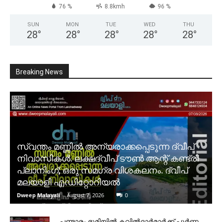
76 %
8.8kmh
96 %
SUN
MON
TUE
WED
THU
28
°
28
°
28
°
28
°
28
°
Breaking News
സ്വന്തം മണ്ണിൽ അന്യരാക്കപ്പെടുന്ന ദ്വീപ്
നിവാസികൾ. ലക്ഷദ്വീപ് ടൗൺ ആന്റ് കണ്ട്രി
പ്ലാനിംഗ്; ഒരു സമഗ്ര വിശകലനം. ദ്വീപ്
മലയാളി എഡിറ്റോറിയൽ
Dweep Malayali
-
August 7, 2026
0
പണ്ടാരം ഭൂമിയിൽ കവിൽദാർമാർക്ക് പൂർണ്ണ