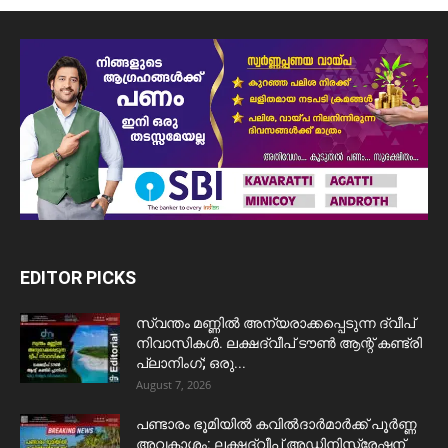
EDITOR PICKS
സ്വന്തം മണ്ണിൽ അന്യരാക്കപ്പെടുന്ന ദ്വീപ്
നിവാസികൾ. ലക്ഷദ്വീപ് ടൗൺ ആന്റ് കണ്ട്രി
പ്ലാനിംഗ്; ഒരു...
August 7, 2026
പണ്ടാരം ഭൂമിയിൽ കവിൽദാർമാർക്ക് പൂർണ്ണ
അവകാശം: ലക്ഷദ്വീപ് അഡ്മിനിസ്ട്രേഷന്