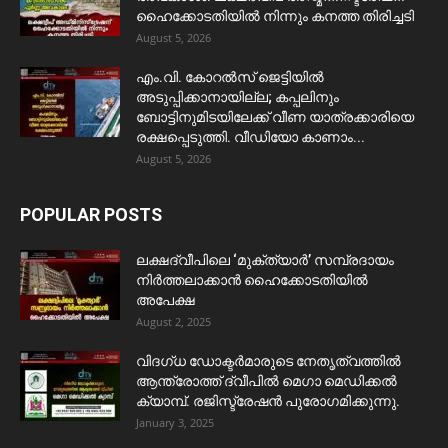
ഹൈക്കോടതിയിൽ നിന്നും കനത്ത തിരിച്ചടി
August 5, 2026
​എം.വി. കോറൽസ് ജെട്ടിയിൽ
അടുപ്പിക്കാനായില്ല; കപ്പലിനും
ബോട്ടിനുമിടയിലേക്ക് വീണ യാത്രക്കാരിയെ
രക്ഷപ്പെടുത്തി. വീഡിയോ കാണാം...
August 5, 2026
POPULAR POSTS
ലക്ഷദ്വീപിലെ ‘മുക്ത്യാർ’ സമ്പ്രദായം
നിർത്തലാക്കാൻ ഹൈക്കോടതിയിൽ
അപേക്ഷ
August 2, 2025
വിദഗ്ധ ഡോക്ടർമാരുടെ നേതൃത്വത്തിൽ
ആന്ത്രോത്ത് ദ്വീപിൽ മെഗാ മെഡിക്കൽ
ക്യാമ്പ്. രജിസ്ട്രേഷൻ പുരോഗമിക്കുന്നു.
January 3, 2025