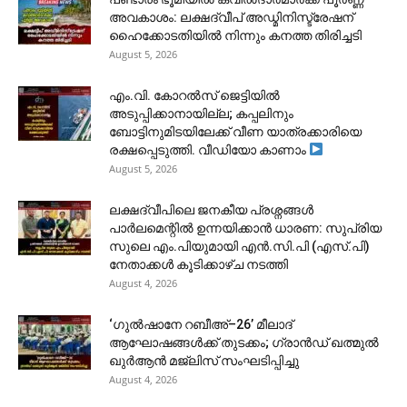
അവകാശം: ലക്ഷദ്വീപ് അഡ്മിനിസ്ട്രേഷന്
ഹൈക്കോടതിയിൽ നിന്നും കനത്ത തിരിച്ചടി
August 5, 2026
​എം.വി. കോറൽസ് ജെട്ടിയിൽ
അടുപ്പിക്കാനായില്ല; കപ്പലിനും
ബോട്ടിനുമിടയിലേക്ക് വീണ യാത്രക്കാരിയെ
രക്ഷപ്പെടുത്തി. വീഡിയോ കാണാം
August 5, 2026
ലക്ഷദ്വീപിലെ ജനകീയ പ്രശ്നങ്ങൾ
പാർലമെന്റിൽ ഉന്നയിക്കാൻ ധാരണ: സുപ്രിയ
സുലെ എം.പിയുമായി എൻ.സി.പി (എസ്.പി)
നേതാക്കൾ കൂടിക്കാഴ്ച നടത്തി
August 4, 2026
‘ഗുൽഷാനേ റബീഅ്–26’ മീലാദ്
ആഘോഷങ്ങൾക്ക് തുടക്കം; ഗ്രാൻഡ് ഖത്മുൽ
ഖുർആൻ മജ്‌ലിസ് സംഘടിപ്പിച്ചു
August 4, 2026