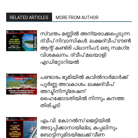
RELATED ARTICLES
MORE FROM AUTHOR
സ്വന്തം മണ്ണിൽ അന്യരാക്കപ്പെടുന്ന
ദ്വീപ് നിവാസികൾ. ലക്ഷദ്വീപ് ടൗൺ
ആന്റ് കണ്ട്രി പ്ലാനിംഗ്; ഒരു സമഗ്ര
വിശകലനം. ദ്വീപ് മലയാളി
എഡിറ്റോറിയൽ
പണ്ടാരം ഭൂമിയിൽ കവിൽദാർമാർക്ക്
പൂർണ്ണ അവകാശം: ലക്ഷദ്വീപ്
അഡ്മിനിസ്ട്രേഷന്
ഹൈക്കോടതിയിൽ നിന്നും കനത്ത
തിരിച്ചടി
​എം.വി. കോറൽസ് ജെട്ടിയിൽ
അടുപ്പിക്കാനായില്ല; കപ്പലിനും
ബോട്ടിനുമിടയിലേക്ക് വീണ