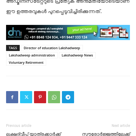
അഡ്മിനിസ്‌ട്രേറ്ററുടെ പ്രത്യേക അനുമതിയോടെയാണ്
ഈ ഉത്തരവുകൾ പുറപ്പെടുവിച്ചിരിക്കുന്നത്.
TAGS
Director of education Lakshadweep
Lakshadweep administration
Lakshadweep News
Voluntary Retirement
Previous article
Next article
ലക്ഷദ്വീപ് യാത്രക്കാർക്ക്
സൗരോർജ്ജത്തിലേക്ക്