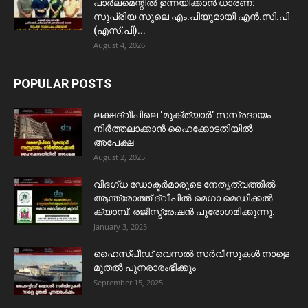
പാർലമെന്റിൽ ഉന്നയിക്കാൻ ധാരണ:
സുപ്രിയ സുലെ എം.പിയുമായി എൻ.സി.പി
(എസ്.പി)...
August 4, 2026
POPULAR POSTS
ലക്ഷദ്വീപിലെ ‘മുക്ത്യാർ’ സമ്പ്രദായം
നിർത്തലാക്കാൻ ഹൈക്കോടതിയിൽ
അപേക്ഷ
August 2, 2025
വിദഗ്ധ ഡോക്ടർമാരുടെ നേതൃത്വത്തിൽ
ആന്ത്രോത്ത് ദ്വീപിൽ മെഗാ മെഡിക്കൽ
ക്യാമ്പ്. രജിസ്ട്രേഷൻ പുരോഗമിക്കുന്നു.
January 3, 2025
ഹൈസ്പീഡ് വെസൽ സർവീസുകൾ നാളെ
മുതൽ പുനരാരംഭിക്കും
September 15, 2025