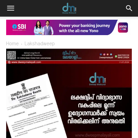
Home
Lakshadweep