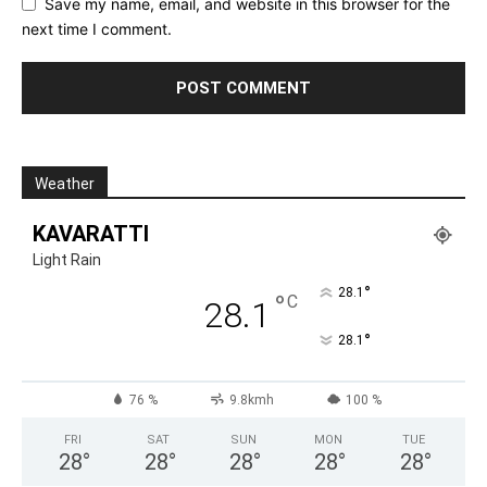
Save my name, email, and website in this browser for the
next time I comment.
Weather
KAVARATTI
Light Rain
°
28.1
°
C
28.1
°
28.1
76 %
9.8kmh
100 %
FRI
SAT
SUN
MON
TUE
28
°
28
°
28
°
28
°
28
°