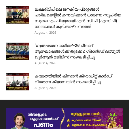
ലക്ഷദ്വീപിലെ ജനകീയ പ്രശ്നങ്ങൾ
പാർലമെന്റിൽ ഉന്നയിക്കാൻ ധാരണ: സുപ്രിയ
സുലെ എം.പിയുമായി എൻ.സി.പി (എസ്.പി)
നേതാക്കൾ കൂടിക്കാഴ്ച നടത്തി
August 4, 2026
‘ഗുൽഷാനേ റബീഅ്–26’ മീലാദ്
ആഘോഷങ്ങൾക്ക് തുടക്കം; ഗ്രാൻഡ് ഖത്മുൽ
ഖുർആൻ മജ്‌ലിസ് സംഘടിപ്പിച്ചു
August 4, 2026
കവരത്തിയിൽ കിസാൻ ക്രെഡിറ്റ് കാർഡ്
വിതരണ ക്യാമ്പയിൻ സംഘടിപ്പിച്ചു
August 3, 2026