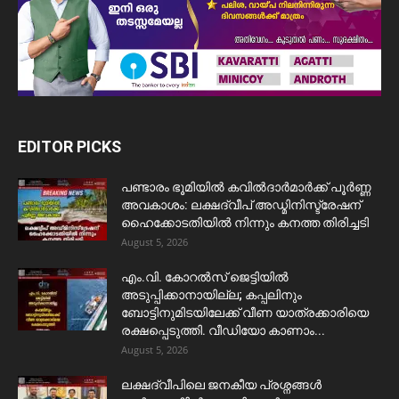
EDITOR PICKS
പണ്ടാരം ഭൂമിയിൽ കവിൽദാർമാർക്ക് പൂർണ്ണ
അവകാശം: ലക്ഷദ്വീപ് അഡ്മിനിസ്ട്രേഷന്
ഹൈക്കോടതിയിൽ നിന്നും കനത്ത തിരിച്ചടി
August 5, 2026
​എം.വി. കോറൽസ് ജെട്ടിയിൽ
അടുപ്പിക്കാനായില്ല; കപ്പലിനും
ബോട്ടിനുമിടയിലേക്ക് വീണ യാത്രക്കാരിയെ
രക്ഷപ്പെടുത്തി. വീഡിയോ കാണാം...
August 5, 2026
ലക്ഷദ്വീപിലെ ജനകീയ പ്രശ്നങ്ങൾ