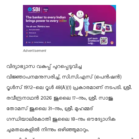
Advertisement
​വിദ്യാഭ്യാസ വകുപ്പ് പുറപ്പെടുവിച്ച
വിജ്ഞാപനമനുസരിച്ച്, സി.സി.എസ് (പെൻഷൻ)
റൂൾസ് 1972-ലെ റൂൾ 48(A)(1) പ്രകാരമാണ് നടപടി. ശ്രീ.
രവീന്ദ്രനാഥൻ 2026 ജൂലൈ 17-നും, ശ്രീ. സാജു
തോമസ് ജൂലൈ 31-നും, ശ്രീ. മുഹമ്മദ്
ഗന്ധിയാലികോതി ജൂലൈ 18-നും ഔദ്യോഗിക
ചുമതലകളിൽ നിന്നും ഒഴിഞ്ഞുമാറും.