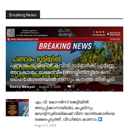
Breaking News
പണ്ടാരം ഭൂമിയിൽ കവിൽദാർമാർക്ക് പൂർണ്ണ
അവകാശം: ലക്ഷദ്വീപ് അഡ്മിനിസ്ട്രേഷന്
ഹൈക്കോടതിയിൽ നിന്നും കനത്ത തിരിച്ചടി
Dweep Malayali
-
August 5, 2026
0
​എം.വി. കോറൽസ് ജെട്ടിയിൽ
അടുപ്പിക്കാനായില്ല; കപ്പലിനും
ബോട്ടിനുമിടയിലേക്ക് വീണ യാത്രക്കാരിയെ
രക്ഷപ്പെടുത്തി. വീഡിയോ കാണാം
August 5, 2026