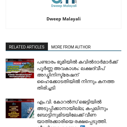
Dweep Malayali
RELATED ARTICLES
MORE FROM AUTHOR
പണ്ടാരം ഭൂമിയിൽ കവിൽദാർമാർക്ക്
പൂർണ്ണ അവകാശം: ലക്ഷദ്വീപ്
അഡ്മിനിസ്ട്രേഷന്
ഹൈക്കോടതിയിൽ നിന്നും കനത്ത
തിരിച്ചടി
​എം.വി. കോറൽസ് ജെട്ടിയിൽ
അടുപ്പിക്കാനായില്ല; കപ്പലിനും
ബോട്ടിനുമിടയിലേക്ക് വീണ
യാത്രക്കാരിയെ രക്ഷപ്പെടുത്തി.