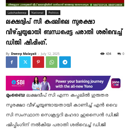
Lakshadweep
National
Politics
ലക്ഷദ്വീപ് സീ കപ്പലിലെ സുരക്ഷാ
വീഴ്ച്ചയുമായി ബന്ധപ്പെട്ട പരാതി ശരിവെച്ച്
ഡിജി ഷിപ്പിംഗ്.
By
Dweep Malayali
-
July 12, 2025
434
0
മുംബൈ:
ലക്ഷദ്വീപ് സി എന്ന കപ്പലിൽ ഗുരുതര
സുരക്ഷാ വീഴ്ച്ചയുണ്ടായതായി കാണിച്ച് എൻ വൈ
സി സംസ്ഥാന സെക്രട്ടറി മഹദാ ഹുസൈൻ ഡി.ജി
ഷിപ്പിംഗിന് നൽകിയ പരാതി ശരിവെച്ച് ഡി.ജി