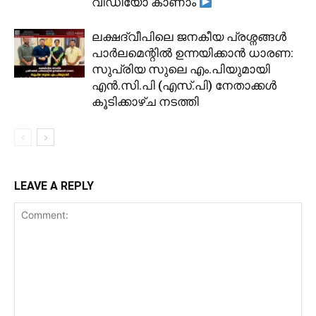
വീഡിയോ കാണാം
ലക്ഷദ്വീപിലെ ജനകീയ പ്രശ്നങ്ങൾ
പാർലമെന്റിൽ ഉന്നയിക്കാൻ ധാരണ:
സുപ്രിയ സുലെ എം.പിയുമായി
എൻ.സി.പി (എസ്.പി) നേതാക്കൾ
കൂടിക്കാഴ്ച നടത്തി
LEAVE A REPLY