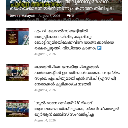
അവകാശം: ലക്ഷദ്വീപ് അഡ്മിനിസ്ട്രേഷന്
ഹൈക്കോടതിയിൽ നിന്നും കനത്ത തിരിച്ചടി
Dweep Malayali
-
August 5, 2026
0
​എം.വി. കോറൽസ് ജെട്ടിയിൽ
അടുപ്പിക്കാനായില്ല; കപ്പലിനും
ബോട്ടിനുമിടയിലേക്ക് വീണ യാത്രക്കാരിയെ
രക്ഷപ്പെടുത്തി. വീഡിയോ കാണാം
August 5, 2026
ലക്ഷദ്വീപിലെ ജനകീയ പ്രശ്നങ്ങൾ
പാർലമെന്റിൽ ഉന്നയിക്കാൻ ധാരണ: സുപ്രിയ
സുലെ എം.പിയുമായി എൻ.സി.പി (എസ്.പി)
നേതാക്കൾ കൂടിക്കാഴ്ച നടത്തി
August 4, 2026
‘ഗുൽഷാനേ റബീഅ്–26’ മീലാദ്
ആഘോഷങ്ങൾക്ക് തുടക്കം; ഗ്രാൻഡ് ഖത്മുൽ
ഖുർആൻ മജ്‌ലിസ് സംഘടിപ്പിച്ചു
August 4, 2026