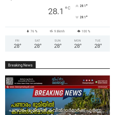
°
28.1
°
C
28.1
°
28.1
76 %
9.8kmh
100 %
FRI
SAT
SUN
MON
TUE
28
°
28
°
28
°
28
°
28
°
Breaking News
പണ്ടാരം ഭൂമിയിൽ കവിൽദാർമാർക്ക് പൂർണ്ണ