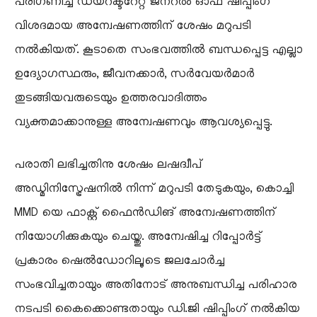
പരിഗണിച്ച ഡയറക്ടറേറ്റ് ജനറൽ ഓഫ് ഷിപ്പിംഗ്
വിശദമായ അന്വേഷണത്തിന് ശേഷം മറുപടി
നൽകിയത്. കൂടാതെ സംഭവത്തിൽ ബന്ധപ്പെട്ട എല്ലാ
ഉദ്യോഗസ്ഥരും, ജീവനക്കാർ, സർവേയർമാർ
തുടങ്ങിയവരുടെയും ഉത്തരവാദിത്തം
വ്യക്തമാക്കാനുള്ള അന്വേഷണവും ആവശ്യപ്പെട്ടു.
പരാതി ലഭിച്ചതിനു ശേഷം ലഷദ്വീപ്
അഡ്മിനിസ്ട്രേഷനിൽ നിന്ന് മറുപടി തേടുകയും, കൊച്ചി
MMD യെ ഫാക്റ്റ് ഫൈൻഡിങ് അന്വേഷണത്തിന്
നിയോഗിക്കുകയും ചെയ്തു. അന്വേഷിച്ച റിപ്പോർട്ട്
പ്രകാരം ഷെൽഡോറിലൂടെ ജലചോർച്ച
സംഭവിച്ചതായും അതിനോട് അനുബന്ധിച്ച പരിഹാര
നടപടി കൈക്കൊണ്ടതായും ഡി.ജി ഷിപ്പിംഗ് നൽകിയ