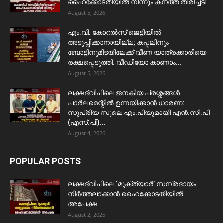
ഹൈക്കോടതിയിൽ നിന്നും കനത്ത തിരിച്ചടി
August 5, 2026
​എം.വി. കോറൽസ് ജെട്ടിയിൽ
അടുപ്പിക്കാനായില്ല; കപ്പലിനും
ബോട്ടിനുമിടയിലേക്ക് വീണ യാത്രക്കാരിയെ
രക്ഷപ്പെടുത്തി. വീഡിയോ കാണാം...
August 5, 2026
ലക്ഷദ്വീപിലെ ജനകീയ പ്രശ്നങ്ങൾ
പാർലമെന്റിൽ ഉന്നയിക്കാൻ ധാരണ:
സുപ്രിയ സുലെ എം.പിയുമായി എൻ.സി.പി
(എസ്.പി)...
August 4, 2026
POPULAR POSTS
ലക്ഷദ്വീപിലെ ‘മുക്ത്യാർ’ സമ്പ്രദായം
നിർത്തലാക്കാൻ ഹൈക്കോടതിയിൽ
അപേക്ഷ
August 2, 2025