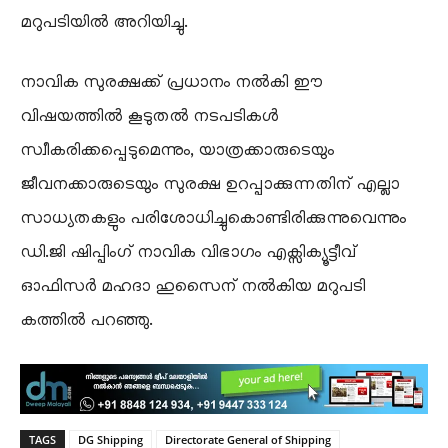
മറുപടിയിൽ അറിയിച്ചു.
നാവിക സുരക്ഷക്ക് പ്രധാനം നൽകി ഈ
വിഷയത്തിൽ കൂടുതൽ നടപടികൾ
സ്വീകരിക്കപ്പെടുമെന്നും, യാത്രക്കാരുടെയും
ജീവനക്കാരുടെയും സുരക്ഷ ഉറപ്പാക്കുന്നതിന് എല്ലാ
സാധ്യതകളും പരിശോധിച്ചുകൊണ്ടിരിക്കുന്നുവെന്നും
ഡി.ജി ഷിപ്പിംഗ് നാവിക വിഭാഗം എക്സിക്യൂട്ടീവ്
ഓഫിസർ മഹദാ ഹുസൈന് നൽകിയ മറുപടി
കത്തിൽ പറഞ്ഞു.
TAGS
DG Shipping
Directorate General of Shipping