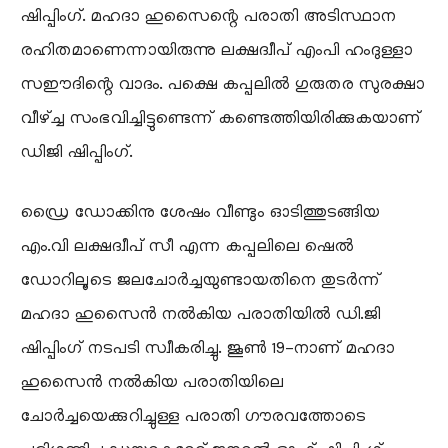
ഷിപ്പിംഗ്. മഹദാ ഹുസൈന്റെ പരാതി അടിസ്ഥാന
രഹിതമാണെന്നായിരുന്നു ലക്ഷദ്വീപ് എംപി ഹംദുള്ളാ
സഈദിന്റെ വാദം. പക്ഷെ കപ്പലിൽ ഗുരുതര സുരക്ഷാ
വീഴ്ച്ച സംഭവിച്ചിട്ടുണ്ടെന്ന് കണ്ടെത്തിയിരിക്കുകയാണ്
ഡിജി ഷിപ്പിംഗ്.
ഡ്രൈ ഡോക്കിനു ശേഷം വീണ്ടും ഓടിത്തുടങ്ങിയ
എം.വി ലക്ഷദ്വീപ് സീ എന്ന കപ്പലിലെ ഷെൽ
ഡോറിലൂടെ ജലചോർച്ചയുണ്ടായതിനെ തുടർന്ന്
മഹദാ ഹുസൈൻ നൽകിയ പരാതിയിൽ ഡി.ജി
ഷിപ്പിംഗ് നടപടി സ്വീകരിച്ചു. ജൂൺ 19-നാണ് മഹദാ
ഹുസൈൻ നൽകിയ പരാതിയിലെ
ചോർച്ചയെക്കുറിച്ചുള്ള പരാതി ഗൗരവത്തോടെ