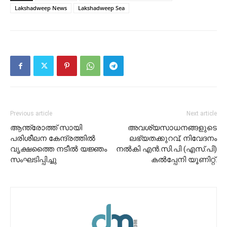
Lakshadweep News
Lakshadweep Sea
Previous article
Next article
ആന്ത്രോത്ത് സായി
അവശ്യസാധനങ്ങളുടെ
പരിശീലന കേന്ദ്രത്തിൽ
ലഭ്യതക്കുറവ്; നിവേദനം
വൃക്ഷത്തൈ നടീൽ യജ്ഞം
നൽകി എൻ.സി.പി (എസ്.പി)
സംഘടിപ്പിച്ചു
കൽപ്പേനി യൂണിറ്റ്.