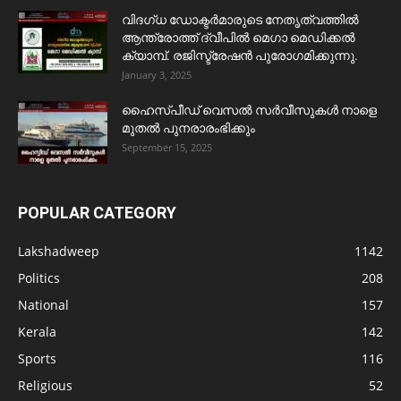
വിദഗ്ധ ഡോക്ടർമാരുടെ നേതൃത്വത്തിൽ
ആന്ത്രോത്ത് ദ്വീപിൽ മെഗാ മെഡിക്കൽ
ക്യാമ്പ്. രജിസ്ട്രേഷൻ പുരോഗമിക്കുന്നു.
January 3, 2025
ഹൈസ്പീഡ് വെസൽ സർവീസുകൾ നാളെ
മുതൽ പുനരാരംഭിക്കും
September 15, 2025
POPULAR CATEGORY
Lakshadweep
1142
Politics
208
National
157
Kerala
142
Sports
116
Religious
52