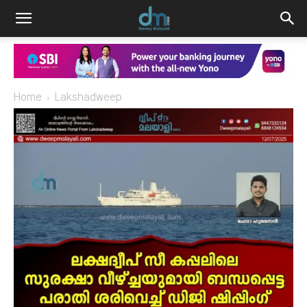
Home
Lakshadweep