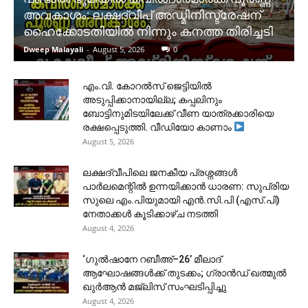
അവകാശം: ലക്ഷദ്വീപ് അഡ്മിനിസ്ട്രേഷന്
ഹൈക്കോടതിയിൽ നിന്നും കനത്ത തിരിച്ചടി
Dweep Malayali
-
August 5, 2026
0
​എം.വി. കോറൽസ് ജെട്ടിയിൽ
അടുപ്പിക്കാനായില്ല; കപ്പലിനും
ബോട്ടിനുമിടയിലേക്ക് വീണ യാത്രക്കാരിയെ
രക്ഷപ്പെടുത്തി. വീഡിയോ കാണാം
August 5, 2026
ലക്ഷദ്വീപിലെ ജനകീയ പ്രശ്നങ്ങൾ
പാർലമെന്റിൽ ഉന്നയിക്കാൻ ധാരണ: സുപ്രിയ
സുലെ എം.പിയുമായി എൻ.സി.പി (എസ്.പി)
നേതാക്കൾ കൂടിക്കാഴ്ച നടത്തി
August 4, 2026
‘ഗുൽഷാനേ റബീഅ്–26’ മീലാദ്
ആഘോഷങ്ങൾക്ക് തുടക്കം; ഗ്രാൻഡ് ഖത്മുൽ
ഖുർആൻ മജ്‌ലിസ് സംഘടിപ്പിച്ചു
August 4, 2026