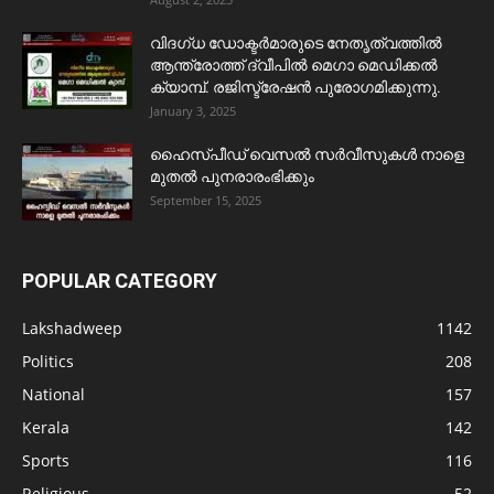
വിദഗ്ധ ഡോക്ടർമാരുടെ നേതൃത്വത്തിൽ
ആന്ത്രോത്ത് ദ്വീപിൽ മെഗാ മെഡിക്കൽ
ക്യാമ്പ്. രജിസ്ട്രേഷൻ പുരോഗമിക്കുന്നു.
January 3, 2025
ഹൈസ്പീഡ് വെസൽ സർവീസുകൾ നാളെ
മുതൽ പുനരാരംഭിക്കും
September 15, 2025
POPULAR CATEGORY
Lakshadweep
1142
Politics
208
National
157
Kerala
142
Sports
116
Religious
52