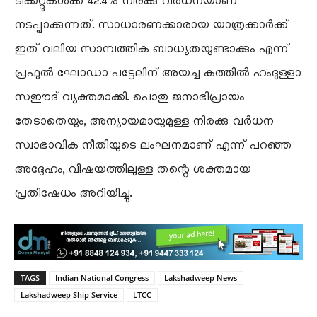
ടിക്കറ്റുകൾക്ക് 42.4% നിരക്കു വർധനയാണ്
നടപ്പാക്കുന്നത്. സാധാരണക്കാരായ യാത്രക്കാർക്ക്
ഇത് വലിയ സാമ്പത്തിക ബാധ്യതയുണ്ടാക്കും എന്ന്
പ്രഫുൽ ഘോഡാ പട്ടേലിന് അയച്ച കത്തിൽ ഹംദുള്ളാ
സഈദ് വ്യക്തമാക്കി. പൊതു ജനാഭിപ്രായം
തേടാതെയും, അന്യായമായുമുള്ള നിരക്കു വർധന
സ്വാഭാവിക നീതിയുടെ ലംഘനമാണ് എന്ന് പറഞ്ഞ
അദ്ദേഹം, വിഷയത്തിലുള്ള തന്റെ ശക്തമായ
പ്രതിഷേധം അറിയിച്ചു.
TAGS
Indian National Congress
Lakshadweep News
Lakshadweep Ship Service
LTCC