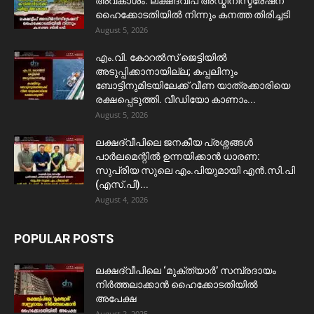
അവകാശം: ലക്ഷദ്വീപ് അഡ്മിനിസ്ട്രേഷന്
ഹൈക്കോടതിയിൽ നിന്നും കനത്ത തിരിച്ചടി
August 5, 2026
​എം.വി. കോറൽസ് ജെട്ടിയിൽ
അടുപ്പിക്കാനായില്ല; കപ്പലിനും
ബോട്ടിനുമിടയിലേക്ക് വീണ യാത്രക്കാരിയെ
രക്ഷപ്പെടുത്തി. വീഡിയോ കാണാം...
August 5, 2026
ലക്ഷദ്വീപിലെ ജനകീയ പ്രശ്നങ്ങൾ
പാർലമെന്റിൽ ഉന്നയിക്കാൻ ധാരണ:
സുപ്രിയ സുലെ എം.പിയുമായി എൻ.സി.പി
(എസ്.പി)...
August 4, 2026
POPULAR POSTS
ലക്ഷദ്വീപിലെ ‘മുക്ത്യാർ’ സമ്പ്രദായം
നിർത്തലാക്കാൻ ഹൈക്കോടതിയിൽ
അപേക്ഷ
August 2, 2025