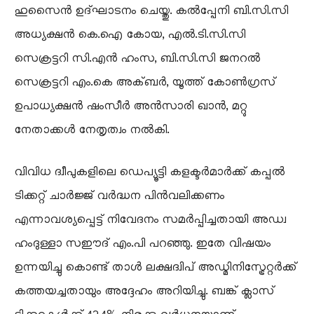
ഹുസൈൻ ഉദ്ഘാടനം ചെയ്തു. കൽപ്പേനി ബി.സി.സി
അധ്യക്ഷൻ കെ.ഐ കോയ, എൽ.ടി.സി.സി
സെക്രട്ടറി സി.എൻ ഹംസ, ബി.സി.സി ജനറൽ
സെക്രട്ടറി എം.കെ അക്ബർ, യൂത്ത് കോൺഗ്രസ്
ഉപാധ്യക്ഷൻ ഷംസീർ അൻസാരി ഖാൻ, മറ്റു
നേതാക്കൾ നേതൃത്വം നൽകി.
വിവിധ ദ്വീപുകളിലെ ഡെപ്യൂട്ടി കളക്ടർമാർക്ക് കപ്പൽ
ടിക്കറ്റ് ചാർജ്ജ് വർദ്ധന പിൻവലിക്കണം
എന്നാവശ്യപ്പെട്ട് നിവേദനം സമർപ്പിച്ചതായി അഡ്വ
ഹംദുള്ളാ സഈദ് എം.പി പറഞ്ഞു. ഇതേ വിഷയം
ഉന്നയിച്ചു കൊണ്ട് താൾ ലക്ഷദ്വിപ് അഡ്മിനിസ്ട്രേറ്റർക്ക്
കത്തയച്ചതായും അദ്ദേഹം അറിയിച്ചു. ബങ്ക് ക്ലാസ്