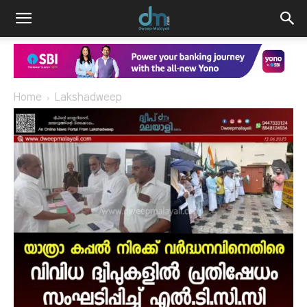
Home
Lakshadweep