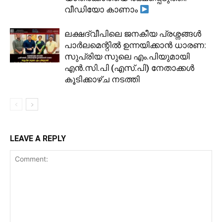
വീഡിയോ കാണാം
ലക്ഷദ്വീപിലെ ജനകീയ പ്രശ്നങ്ങൾ
പാർലമെന്റിൽ ഉന്നയിക്കാൻ ധാരണ:
സുപ്രിയ സുലെ എം.പിയുമായി
എൻ.സി.പി (എസ്.പി) നേതാക്കൾ
കൂടിക്കാഴ്ച നടത്തി
LEAVE A REPLY