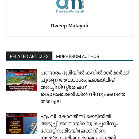
Dweep Malayali
RELATED ARTICLES
MORE FROM AUTHOR
പണ്ടാരം ഭൂമിയിൽ കവിൽദാർമാർക്ക്
പൂർണ്ണ അവകാശം: ലക്ഷദ്വീപ്
അഡ്മിനിസ്ട്രേഷന്
ഹൈക്കോടതിയിൽ നിന്നും കനത്ത
തിരിച്ചടി
​എം.വി. കോറൽസ് ജെട്ടിയിൽ
അടുപ്പിക്കാനായില്ല; കപ്പലിനും
ബോട്ടിനുമിടയിലേക്ക് വീണ
യാത്രക്കാരിയെ രക്ഷപ്പെടുത്തി.