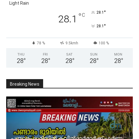
Light Rain
°
28.1
°
C
28.1
°
28.1
78 %
9.5kmh
100 %
THU
FRI
SAT
SUN
MON
28
°
28
°
28
°
28
°
28
°
Breaking News
പണ്ടാരം ഭൂമിയിൽ കവിൽദാർമാർക്ക് പൂർണ്ണ