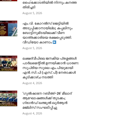
ഹൈക്കോടതിയിൽ നിന്നും കനത്ത
തിരിച്ചടി
August 5, 2026
​എം.വി. കോറൽസ് ജെട്ടിയിൽ
അടുപ്പിക്കാനായില്ല; കപ്പലിനും
ബോട്ടിനുമിടയിലേക്ക് വീണ
യാത്രക്കാരിയെ രക്ഷപ്പെടുത്തി.
വീഡിയോ കാണാം
August 5, 2026
ലക്ഷദ്വീപിലെ ജനകീയ പ്രശ്നങ്ങൾ
പാർലമെന്റിൽ ഉന്നയിക്കാൻ ധാരണ:
സുപ്രിയ സുലെ എം.പിയുമായി
എൻ.സി.പി (എസ്.പി) നേതാക്കൾ
കൂടിക്കാഴ്ച നടത്തി
August 4, 2026
‘ഗുൽഷാനേ റബീഅ്–26’ മീലാദ്
ആഘോഷങ്ങൾക്ക് തുടക്കം;
ഗ്രാൻഡ് ഖത്മുൽ ഖുർആൻ
മജ്‌ലിസ് സംഘടിപ്പിച്ചു
August 4, 2026