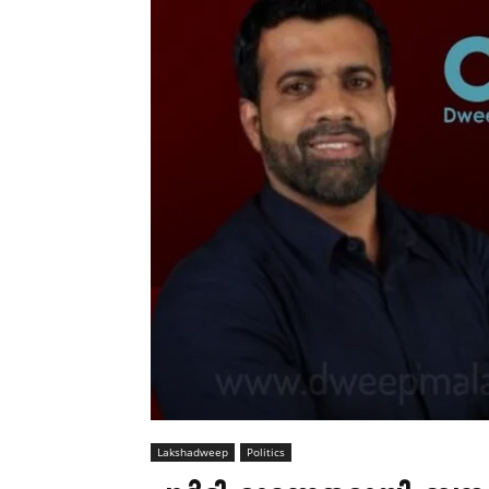
Lakshadweep
Politics