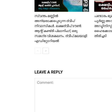
സ്വന്തം മണ്ണിൽ
പണ്ടാരം ഭ
അന്യരാക്കപ്പെടുന്ന ദ്വീപ്
പൂർണ്ണ അവ
നിവാസികൾ. ലക്ഷദ്വീപ് ടൗൺ
അഡ്മിനിസ്ട
ആന്റ് കണ്ട്രി പ്ലാനിംഗ്; ഒരു
ഹൈക്കോടത
സമഗ്ര വിശകലനം. ദ്വീപ് മലയാളി
തിരിച്ചടി
എഡിറ്റോറിയൽ
LEAVE A REPLY