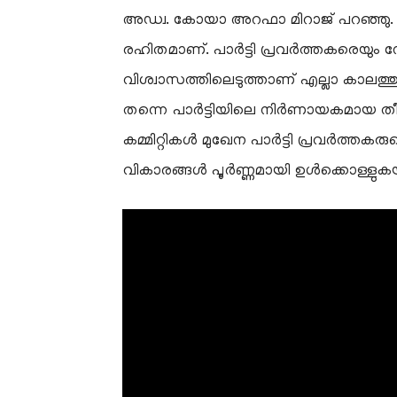
അഡ്വ. കോയാ അറഫാ മിറാജ് പറഞ്ഞു. മറി
രഹിതമാണ്. പാർട്ടി പ്രവർത്തകരെയും ന
വിശ്വാസത്തിലെടുത്താണ് എല്ലാ കാലത്തും 
തന്നെ പാർട്ടിയിലെ നിർണായകമായ തീരുമ
കമ്മിറ്റികൾ മുഖേന പാർട്ടി പ്രവർത്
വികാരങ്ങൾ പൂർണ്ണമായി ഉൾക്കൊള്ളുകയും