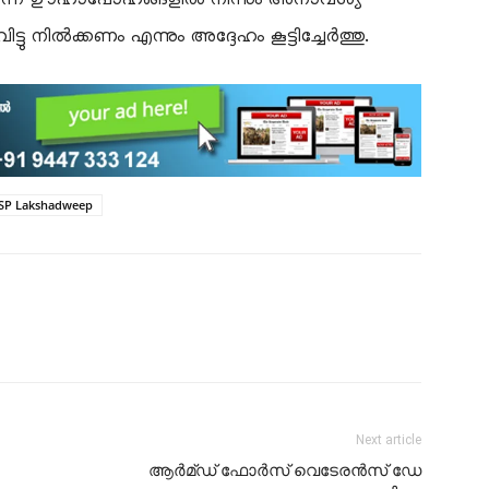
്ടു നിൽക്കണം എന്നും അദ്ദേഹം കൂട്ടിച്ചേർത്തു.
SP Lakshadweep
Next article
ആർമ്ഡ് ഫോർസ് വെടേരൻസ് ഡേ