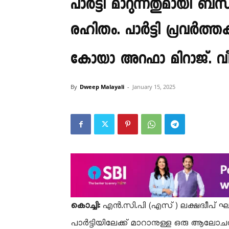
പാർട്ടി മാറുന്നതുമായി ബ
രഹിതം. പാർട്ടി പ്രവർത്
കോയാ അറഫാ മിറാജ്.
By
Dweep Malayali
-
January 15, 2025
കൊച്ചി:
എൻ.സി.പി (എസ്) ലക്ഷദ്വീപ് 
പാർട്ടിയിലേക്ക് മാറാനുള്ള ഒരു ആലോചന