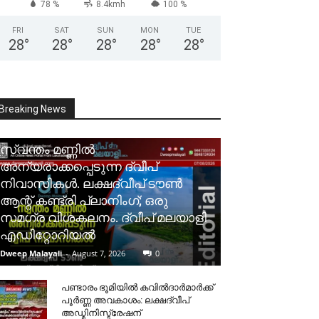
78 %
8.4kmh
100 %
FRI
SAT
SUN
MON
TUE
28
°
28
°
28
°
28
°
28
°
Breaking News
സ്വന്തം മണ്ണിൽ
അന്യരാക്കപ്പെടുന്ന ദ്വീപ്
നിവാസികൾ. ലക്ഷദ്വീപ് ടൗൺ
ആന്റ് കണ്ട്രി പ്ലാനിംഗ്; ഒരു
സമഗ്ര വിശകലനം. ദ്വീപ് മലയാളി
എഡിറ്റോറിയൽ
Dweep Malayali
-
August 7, 2026
0
പണ്ടാരം ഭൂമിയിൽ കവിൽദാർമാർക്ക്
പൂർണ്ണ അവകാശം: ലക്ഷദ്വീപ്
അഡ്മിനിസ്ട്രേഷന്