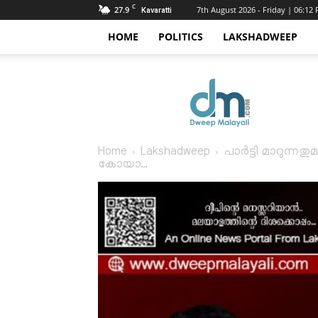
C
27.9
7th August 2026 - Friday | 06:12
Kavaratti
HOME
POLITICS
LAKSHADWEEP
Dweep
Malayali
Home
Lakshadweep
പാർട്ടി മാറുന്ന
കോയാ...