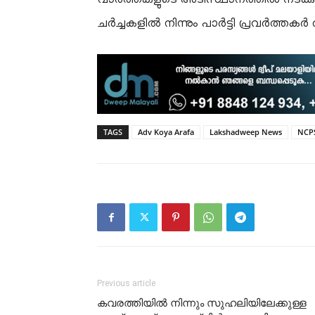
ചർച്ചകളിൽ നിന്നും പാർട്ടി പ്രവർത്തകർ വിട
TAGS
Adv Koya Arafa
Lakshadweep News
NCP
Previous article
കവരത്തിയിൽ നിന്നും സുഹലിയിലേക്കുള്ള