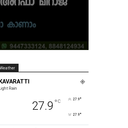
Weather
KAVARATTI
Light Rain
°
27.9
°
C
27.9
°
27.9