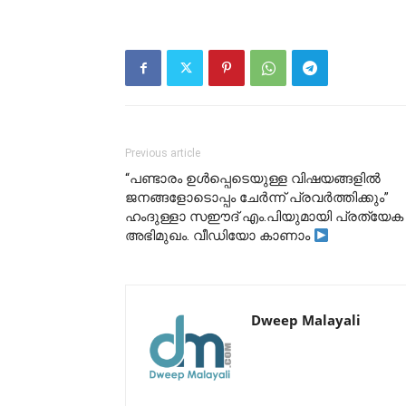
Previous article
“പണ്ടാരം ഉൾപ്പെടെയുള്ള വിഷയങ്ങളിൽ
ജനങ്ങളോടൊപ്പം ചേർന്ന് പ്രവർത്തിക്കും”
ഹംദുള്ളാ സഈദ് എം.പിയുമായി പ്രത്യേക
അഭിമുഖം. വീഡിയോ കാണാം
Dweep Malayali