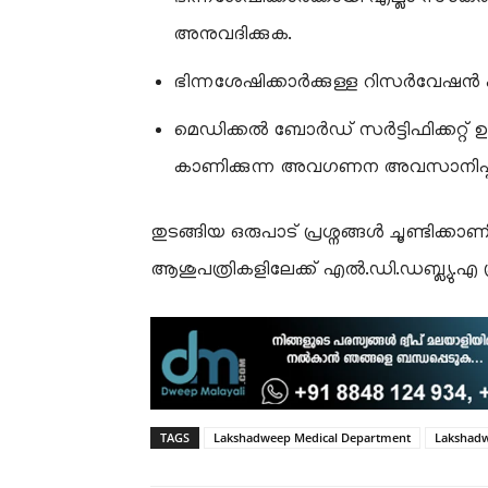
അനുവദിക്കുക.
ഭിന്നശേഷിക്കാർക്കുള്ള റിസർവേഷൻ ക
മെഡിക്കൽ ബോർഡ് സർട്ടിഫിക്കറ്റ് ഉ
കാണിക്കുന്ന അവഗണന അവസാനിപ്പിക
തുടങ്ങിയ ഒരുപാട് പ്രശ്നങ്ങൾ ചൂണ്ടിക്ക
ആശുപത്രികളിലേക്ക് എൽ.ഡി.ഡബ്ല്യു.എ പ
TAGS
Lakshadweep Medical Department
Lakshad