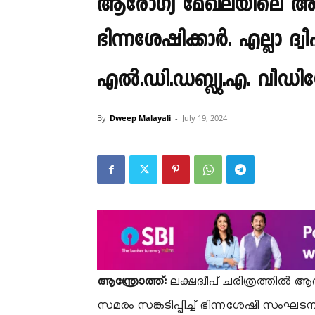
ആരോഗ്യ മേഖലയിലെ അ
ഭിന്നശേഷിക്കാർ. എല്ലാ ദ്വ
എൽ.ഡി.ഡബ്ല്യു.എ. വീ
By
Dweep Malayali
-
July 19, 2024
ആന്ത്രോത്ത്:
ലക്ഷദ്വീപ് ചരിത്രത്തിൽ ആ
സമരം സങ്കടിപ്പിച്ച് ഭിന്നശേഷി സംഘ