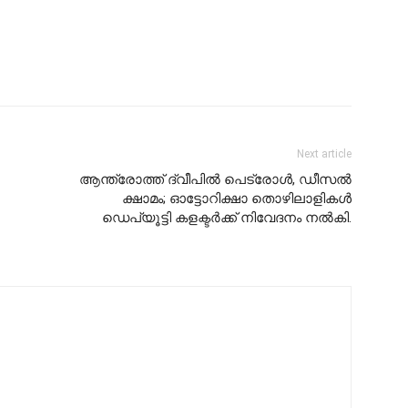
Next article
ആന്ത്രോത്ത് ദ്വീപിൽ പെട്രോൾ, ഡീസൽ
ക്ഷാമം; ഓട്ടോറിക്ഷാ തൊഴിലാളികൾ
ഡെപ്യൂട്ടി കളക്ടർക്ക് നിവേദനം നൽകി.