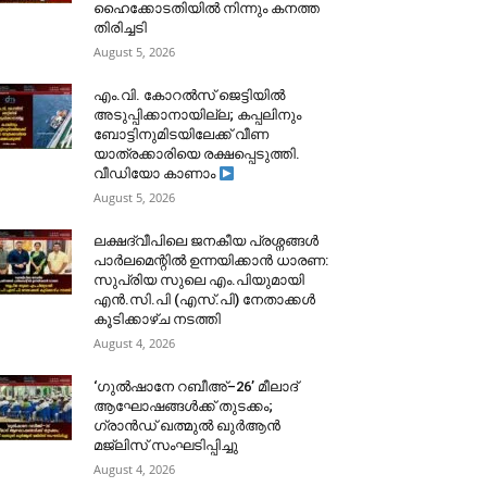
ഹൈക്കോടതിയിൽ നിന്നും കനത്ത
തിരിച്ചടി
August 5, 2026
​എം.വി. കോറൽസ് ജെട്ടിയിൽ
അടുപ്പിക്കാനായില്ല; കപ്പലിനും
ബോട്ടിനുമിടയിലേക്ക് വീണ
യാത്രക്കാരിയെ രക്ഷപ്പെടുത്തി.
വീഡിയോ കാണാം
August 5, 2026
ലക്ഷദ്വീപിലെ ജനകീയ പ്രശ്നങ്ങൾ
പാർലമെന്റിൽ ഉന്നയിക്കാൻ ധാരണ:
സുപ്രിയ സുലെ എം.പിയുമായി
എൻ.സി.പി (എസ്.പി) നേതാക്കൾ
കൂടിക്കാഴ്ച നടത്തി
August 4, 2026
‘ഗുൽഷാനേ റബീഅ്–26’ മീലാദ്
ആഘോഷങ്ങൾക്ക് തുടക്കം;
ഗ്രാൻഡ് ഖത്മുൽ ഖുർആൻ
മജ്‌ലിസ് സംഘടിപ്പിച്ചു
August 4, 2026