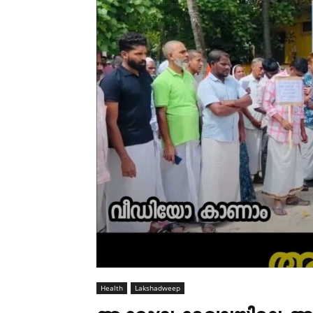
Health
Lakshadweep