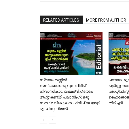
RELATED ARTICLES
MORE FROM AUTHOR
സ്വന്തം മണ്ണിൽ
പണ്ടാരം ഭ
അന്യരാക്കപ്പെടുന്ന ദ്വീപ്
പൂർണ്ണ അവ
നിവാസികൾ. ലക്ഷദ്വീപ് ടൗൺ
അഡ്മിനിസ്ട
ആന്റ് കണ്ട്രി പ്ലാനിംഗ്; ഒരു
ഹൈക്കോടത
സമഗ്ര വിശകലനം. ദ്വീപ് മലയാളി
തിരിച്ചടി
എഡിറ്റോറിയൽ