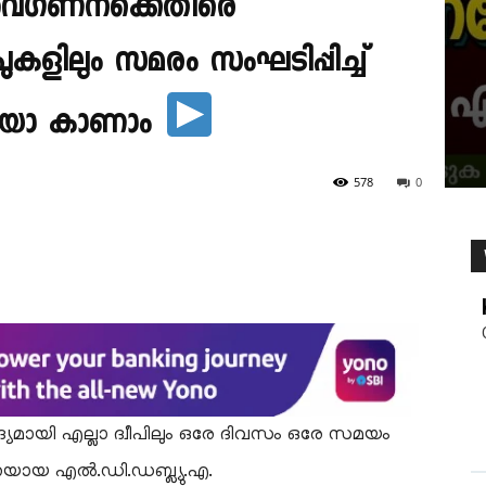
വഗണനക്കെതിരെ
ീപുകളിലും സമരം സംഘടിപ്പിച്ച്
ഡിയോ കാണാം
578
0
ദ്യമായി എല്ലാ ദ്വീപിലും ഒരേ ദിവസം ഒരേ സമയം
ടനയായ എൽ.ഡി.ഡബ്ല്യു.എ.