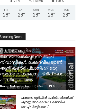
78 %
8.6kmh
100 %
FRI
SAT
SUN
MON
TUE
28
°
28
°
28
°
28
°
28
°
Breaking News
സ്വന്തം മണ്ണിൽ
അന്യരാക്കപ്പെടുന്ന ദ്വീപ്
നിവാസികൾ. ലക്ഷദ്വീപ് ടൗൺ
ആന്റ് കണ്ട്രി പ്ലാനിംഗ്; ഒരു
സമഗ്ര വിശകലനം. ദ്വീപ് മലയാളി
എഡിറ്റോറിയൽ
Dweep Malayali
-
August 7, 2026
0
പണ്ടാരം ഭൂമിയിൽ കവിൽദാർമാർക്ക്
പൂർണ്ണ അവകാശം: ലക്ഷദ്വീപ്
അഡ്മിനിസ്ട്രേഷന്