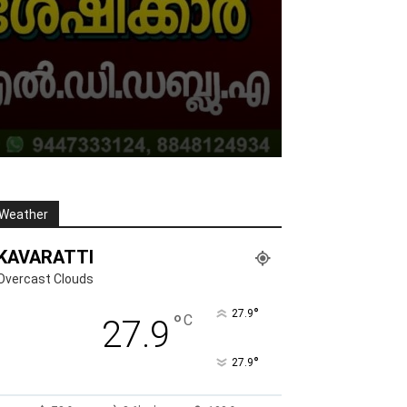
Weather
KAVARATTI
Overcast Clouds
°
27.9
°
C
27.9
°
27.9