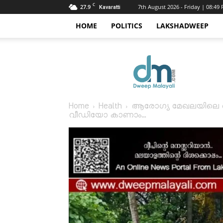
C
27.9
7th August 2026 - Friday | 08:49
Kavaratti
HOME
POLITICS
LAKSHADWEEP
Dweep
Malayali
Home
Health
ആരോഗ്യ മേഖലയിലെ അവഗ
വീഡിയോ കാണാം...