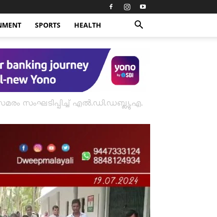
NMENT
SPORTS
HEALTH
ം സംഘടിപ്പിച്ച് എൽ.ഡി.ഡബ്ല്യു.എ.