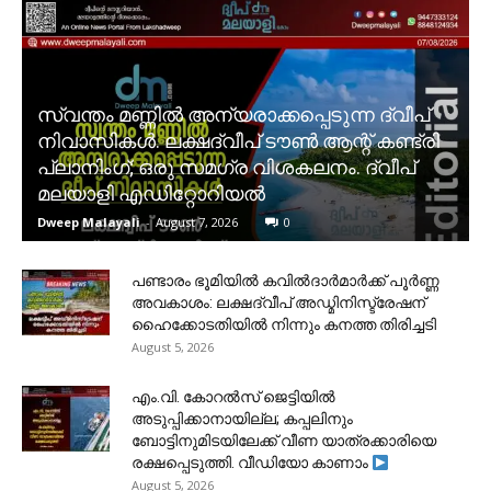
സ്വന്തം മണ്ണിൽ അന്യരാക്കപ്പെടുന്ന ദ്വീപ്
നിവാസികൾ. ലക്ഷദ്വീപ് ടൗൺ ആന്റ് കണ്ട്രി
പ്ലാനിംഗ്; ഒരു സമഗ്ര വിശകലനം. ദ്വീപ്
മലയാളി എഡിറ്റോറിയൽ
Dweep Malayali
-
August 7, 2026
0
പണ്ടാരം ഭൂമിയിൽ കവിൽദാർമാർക്ക് പൂർണ്ണ
അവകാശം: ലക്ഷദ്വീപ് അഡ്മിനിസ്ട്രേഷന്
ഹൈക്കോടതിയിൽ നിന്നും കനത്ത തിരിച്ചടി
August 5, 2026
​എം.വി. കോറൽസ് ജെട്ടിയിൽ
അടുപ്പിക്കാനായില്ല; കപ്പലിനും
ബോട്ടിനുമിടയിലേക്ക് വീണ യാത്രക്കാരിയെ
രക്ഷപ്പെടുത്തി. വീഡിയോ കാണാം
August 5, 2026