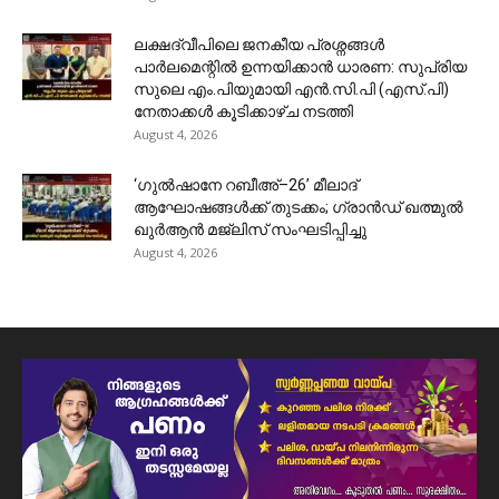
ലക്ഷദ്വീപിലെ ജനകീയ പ്രശ്നങ്ങൾ
പാർലമെന്റിൽ ഉന്നയിക്കാൻ ധാരണ: സുപ്രിയ
സുലെ എം.പിയുമായി എൻ.സി.പി (എസ്.പി)
നേതാക്കൾ കൂടിക്കാഴ്ച നടത്തി
August 4, 2026
‘ഗുൽഷാനേ റബീഅ്–26’ മീലാദ്
ആഘോഷങ്ങൾക്ക് തുടക്കം; ഗ്രാൻഡ് ഖത്മുൽ
ഖുർആൻ മജ്‌ലിസ് സംഘടിപ്പിച്ചു
August 4, 2026