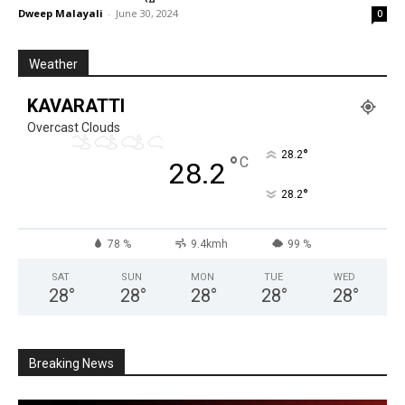
Dweep Malayali
-
June 30, 2024
0
Weather
KAVARATTI
Overcast Clouds
°
28.2
°
C
28.2
°
28.2
78 %
9.4kmh
99 %
SAT
SUN
MON
TUE
WED
28
°
28
°
28
°
28
°
28
°
Breaking News