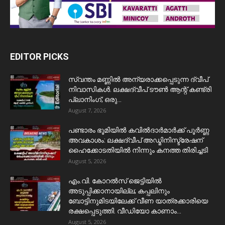
EDITOR PICKS
സ്വന്തം മണ്ണിൽ അന്യരാക്കപ്പെടുന്ന ദ്വീപ്
നിവാസികൾ. ലക്ഷദ്വീപ് ടൗൺ ആന്റ് കണ്ട്രി
പ്ലാനിംഗ്; ഒരു...
August 7, 2026
പണ്ടാരം ഭൂമിയിൽ കവിൽദാർമാർക്ക് പൂർണ്ണ
അവകാശം: ലക്ഷദ്വീപ് അഡ്മിനിസ്ട്രേഷന്
ഹൈക്കോടതിയിൽ നിന്നും കനത്ത തിരിച്ചടി
August 5, 2026
​എം.വി. കോറൽസ് ജെട്ടിയിൽ
അടുപ്പിക്കാനായില്ല; കപ്പലിനും
ബോട്ടിനുമിടയിലേക്ക് വീണ യാത്രക്കാരിയെ
രക്ഷപ്പെടുത്തി. വീഡിയോ കാണാം...
August 5, 2026