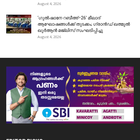
August 4, 2026
‘ഗുൽഷാനേ റബീഅ്–26’ മീലാദ്
ആഘോഷങ്ങൾക്ക് തുടക്കം; ഗ്രാൻഡ് ഖത്മുൽ
ഖുർആൻ മജ്‌ലിസ് സംഘടിപ്പിച്ചു
August 4, 2026