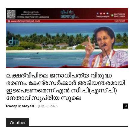
ലക്ഷദ്വീപിലെ ജനാധിപത്യ വിരുദ്ധ
ഭരണം: കേന്ദ്രസർക്കാർ അടിയന്തരമായി
ഇടപെടണമെന്ന് എൻ.സി.പി(എസ്.പി)
നേതാവ് സുപ്രിയ സുലെ
Dweep Malayali
-
July 10, 2025
0
Weather