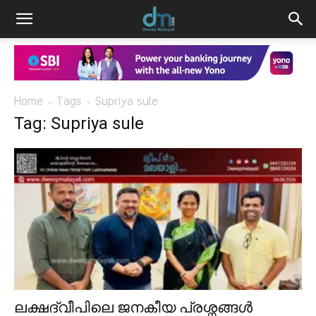
Home
Tags
Supriya sule
Tag: Supriya sule
ലക്ഷദ്വീപിലെ ജനകീയ പ്രശ്നങ്ങൾ