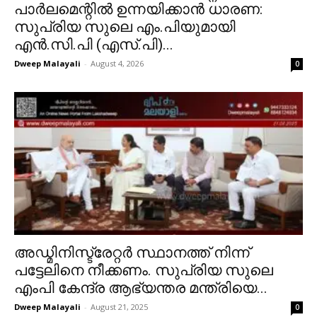
പാർലമെന്റിൽ ഉന്നയിക്കാൻ ധാരണ:
സുപ്രിയ സുലെ എം.പിയുമായി
എൻ.സി.പി (എസ്.പി)...
Dweep Malayali
-
August 4, 2026
0
അഡ്മിനിസ്ട്രേറ്റർ സ്ഥാനത്ത് നിന്ന്
പട്ടേലിനെ നീക്കണം. സുപ്രിയ സുലെ
എംപി കേന്ദ്ര ആഭ്യന്തര മന്ത്രിയെ...
Dweep Malayali
-
August 21, 2025
0