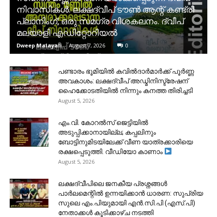
നിവാസികൾ. ലക്ഷദ്വീപ് ടൗൺ ആന്റ് കണ്ട്രി
പ്ലാനിംഗ്; ഒരു സമഗ്ര വിശകലനം. ദ്വീപ്
മലയാളി എഡിറ്റോറിയൽ
Dweep Malayali
-
August 7, 2026
0
പണ്ടാരം ഭൂമിയിൽ കവിൽദാർമാർക്ക് പൂർണ്ണ
അവകാശം: ലക്ഷദ്വീപ് അഡ്മിനിസ്ട്രേഷന്
ഹൈക്കോടതിയിൽ നിന്നും കനത്ത തിരിച്ചടി
August 5, 2026
​എം.വി. കോറൽസ് ജെട്ടിയിൽ
അടുപ്പിക്കാനായില്ല; കപ്പലിനും
ബോട്ടിനുമിടയിലേക്ക് വീണ യാത്രക്കാരിയെ
രക്ഷപ്പെടുത്തി. വീഡിയോ കാണാം
August 5, 2026
ലക്ഷദ്വീപിലെ ജനകീയ പ്രശ്നങ്ങൾ
പാർലമെന്റിൽ ഉന്നയിക്കാൻ ധാരണ: സുപ്രിയ
സുലെ എം.പിയുമായി എൻ.സി.പി (എസ്.പി)
നേതാക്കൾ കൂടിക്കാഴ്ച നടത്തി