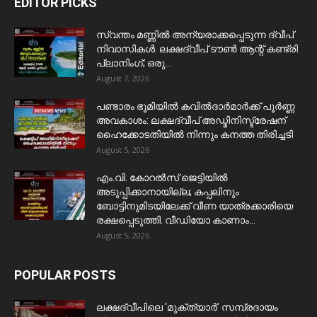
EDITOR PICKS
സ്വന്തം മണ്ണിൽ അന്യരാക്കപ്പെടുന്ന ദ്വീപ്
നിവാസികൾ. ലക്ഷദ്വീപ് ടൗൺ ആന്റ് കണ്ട്രി
പ്ലാനിംഗ്; ഒരു...
August 7, 2026
പണ്ടാരം ഭൂമിയിൽ കവിൽദാർമാർക്ക് പൂർണ്ണ
അവകാശം: ലക്ഷദ്വീപ് അഡ്മിനിസ്ട്രേഷന്
ഹൈക്കോടതിയിൽ നിന്നും കനത്ത തിരിച്ചടി
August 5, 2026
​എം.വി. കോറൽസ് ജെട്ടിയിൽ
അടുപ്പിക്കാനായില്ല; കപ്പലിനും
ബോട്ടിനുമിടയിലേക്ക് വീണ യാത്രക്കാരിയെ
രക്ഷപ്പെടുത്തി. വീഡിയോ കാണാം...
August 5, 2026
POPULAR POSTS
ലക്ഷദ്വീപിലെ ‘മുക്ത്യാർ’ സമ്പ്രദായം