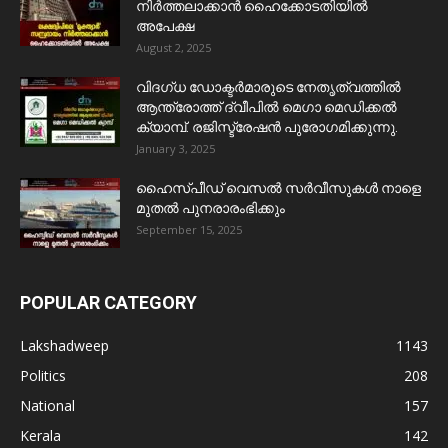
നിർത്തലാക്കാൻ ഹൈക്കോടതിയിൽ
അപേക്ഷ
August 2, 2025
വിദഗ്ധ ഡോക്ടർമാരുടെ നേതൃത്വത്തിൽ
ആന്ത്രോത്ത് ദ്വീപിൽ മെഗാ മെഡിക്കൽ
ക്യാമ്പ്. രജിസ്ട്രേഷൻ പുരോഗമിക്കുന്നു.
January 3, 2025
ഹൈസ്പീഡ് വെസൽ സർവീസുകൾ നാളെ
മുതൽ പുനരാരംഭിക്കും
September 15, 2025
POPULAR CATEGORY
Lakshadweep
1143
Politics
208
National
157
Kerala
142