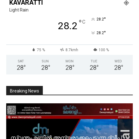
KAVARATTI
Light Rain
°
28.2
°
C
28.2
°
28.2
75 %
8.7kmh
100 %
SAT
SUN
MON
TUE
WED
28
°
28
°
28
°
28
°
28
°
Breaking News
സ്വന്തം മണ്ണിൽ അന്യരാക്കപ്പെടുന്ന ദ്വീപ്