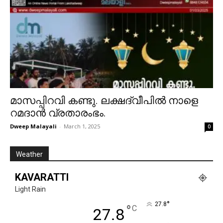
മാസപ്പിറവി കണ്ടു. ലക്ഷദ്വീപിൽ നാളെ
റമദാൻ വ്രതാരംഭം.
Dweep Malayali
-
March 1, 2025
0
Weather
KAVARATTI
Light Rain
°
27.8
°
C
27.8