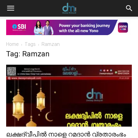
Home
Tags
Ramzan
Tag: Ramzan
ലക്ഷദ്വീപിൽ നാളെ റമദാൻ വ്രതാരംഭം