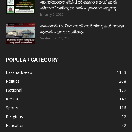
ആന്ത്രോത്ത് ദ്വീപിൽ മെഗാ മെഡിക്കൽ
ക്യാമ്പ്. രജിസ്ട്രേഷൻ പുരോഗമിക്കുന്നു.
January 3, 2025
ഹൈസ്പീഡ് വെസൽ സർവീസുകൾ നാളെ
മുതൽ പുനരാരംഭിക്കും
September 15, 2025
POPULAR CATEGORY
Lakshadweep
1143
Politics
208
National
157
Kerala
142
Sports
116
Religious
52
Education
42