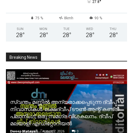
°
27.8
75 %
8kmh
90 %
SUN
MON
TUE
WED
THU
28
°
28
°
28
°
28
°
28
°
Breaking News
സ്വന്തം മണ്ണിൽ അന്യരാക്കപ്പെടുന്ന ദ്വീപ്
നിവാസികൾ. ലക്ഷദ്വീപ് ടൗൺ ആന്റ് കണ്ട്രി
പ്ലാനിംഗ്; ഒരു സമഗ്ര വിശകലനം. ദ്വീപ്
മലയാളി എഡിറ്റോറിയൽ
Dweep Malayali
-
August 7, 2026
0