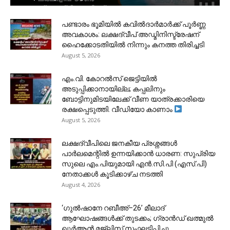
പണ്ടാരം ഭൂമിയിൽ കവിൽദാർമാർക്ക് പൂർണ്ണ
അവകാശം: ലക്ഷദ്വീപ് അഡ്മിനിസ്ട്രേഷന്
ഹൈക്കോടതിയിൽ നിന്നും കനത്ത തിരിച്ചടി
August 5, 2026
​എം.വി. കോറൽസ് ജെട്ടിയിൽ
അടുപ്പിക്കാനായില്ല; കപ്പലിനും
ബോട്ടിനുമിടയിലേക്ക് വീണ യാത്രക്കാരിയെ
രക്ഷപ്പെടുത്തി. വീഡിയോ കാണാം
August 5, 2026
ലക്ഷദ്വീപിലെ ജനകീയ പ്രശ്നങ്ങൾ
പാർലമെന്റിൽ ഉന്നയിക്കാൻ ധാരണ: സുപ്രിയ
സുലെ എം.പിയുമായി എൻ.സി.പി (എസ്.പി)
നേതാക്കൾ കൂടിക്കാഴ്ച നടത്തി
August 4, 2026
‘ഗുൽഷാനേ റബീഅ്–26’ മീലാദ്
ആഘോഷങ്ങൾക്ക് തുടക്കം; ഗ്രാൻഡ് ഖത്മുൽ
ഖുർആൻ മജ്‌ലിസ് സംഘടിപ്പിച്ചു