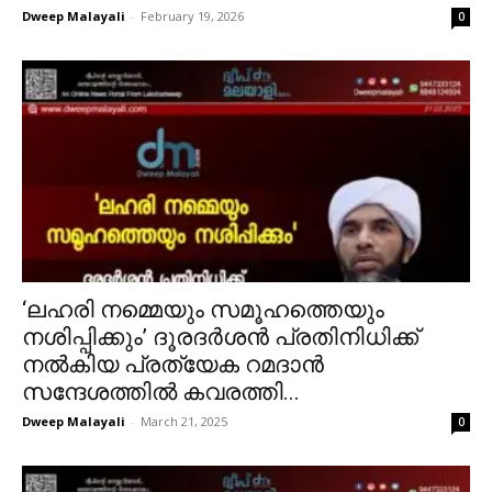
Dweep Malayali
-
February 19, 2026
0
‘ലഹരി നമ്മെയും സമൂഹത്തെയും
നശിപ്പിക്കും’ ദൂരദർശൻ പ്രതിനിധിക്ക്
നൽകിയ പ്രത്യേക റമദാൻ
സന്ദേശത്തിൽ കവരത്തി...
Dweep Malayali
-
March 21, 2025
0