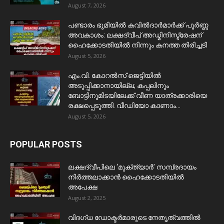
August 7, 2026
പണ്ടാരം ഭൂമിയിൽ കവിൽദാർമാർക്ക് പൂർണ്ണ
അവകാശം: ലക്ഷദ്വീപ് അഡ്മിനിസ്ട്രേഷന്
ഹൈക്കോടതിയിൽ നിന്നും കനത്ത തിരിച്ചടി
August 5, 2026
​എം.വി. കോറൽസ് ജെട്ടിയിൽ
അടുപ്പിക്കാനായില്ല; കപ്പലിനും
ബോട്ടിനുമിടയിലേക്ക് വീണ യാത്രക്കാരിയെ
രക്ഷപ്പെടുത്തി. വീഡിയോ കാണാം...
August 5, 2026
POPULAR POSTS
ലക്ഷദ്വീപിലെ ‘മുക്ത്യാർ’ സമ്പ്രദായം
നിർത്തലാക്കാൻ ഹൈക്കോടതിയിൽ
അപേക്ഷ
August 2, 2025
വിദഗ്ധ ഡോക്ടർമാരുടെ നേതൃത്വത്തിൽ