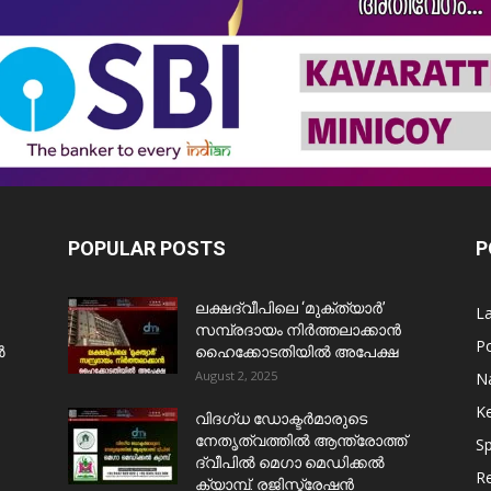
POPULAR POSTS
P
ലക്ഷദ്വീപിലെ ‘മുക്ത്യാർ’
L
സമ്പ്രദായം നിർത്തലാക്കാൻ
Po
ൺ
ഹൈക്കോടതിയിൽ അപേക്ഷ
August 2, 2025
Na
Ke
വിദഗ്ധ ഡോക്ടർമാരുടെ
നേതൃത്വത്തിൽ ആന്ത്രോത്ത്
Sp
ദ്വീപിൽ മെഗാ മെഡിക്കൽ
Re
ക്യാമ്പ്. രജിസ്ട്രേഷൻ