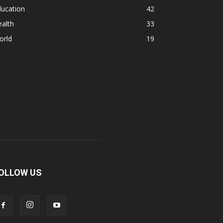
ducation
42
alth
33
orld
19
OLLOW US