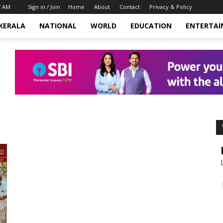
7 AM
Sign in / Join
Home
About
Contact
Privacy & Policy
KERALA
NATIONAL
WORLD
EDUCATION
ENTERTA