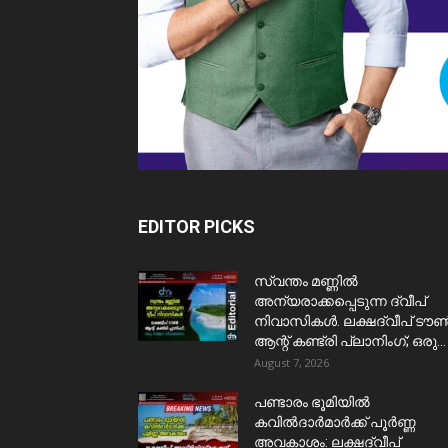
EDITOR PICKS
സ്വന്തം മണ്ണിൽ
അന്യരാക്കപ്പെടുന്ന ദ്വീപ്
നിവാസികൾ. ലക്ഷദ്വീപ് ടൗ
ആന്റ് കണ്ട്രി പ്ലാനിംഗ്; ഒരു...
August 7, 2026
പണ്ടാരം ഭൂമിയിൽ
കവിൽദാർമാർക്ക് പൂർണ്ണ
അവകാശം: ലക്ഷദ്വീപ്