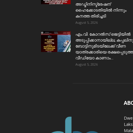
അഡ്മിനിസ്ട്രേഷന്
ഹൈക്കോടതിയിൽ നിന്നും
കനത്ത തിരിച്ചടി
August 5, 2026
​എം.വി. കോറൽസ് ജെട്ടിയിൽ
അടുപ്പിക്കാനായില്ല; കപ്പലിന
ബോട്ടിനുമിടയിലേക്ക് വീണ
യാത്രക്കാരിയെ രക്ഷപ്പെടുത്ത
വീഡിയോ കാണാം...
August 5, 2026
AB
Dwee
Laks
Mala