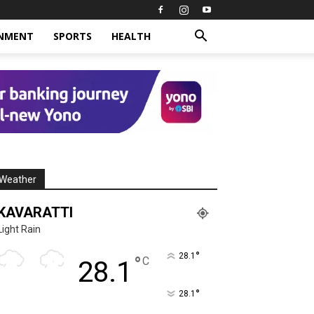
INMENT
SPORTS
HEALTH
Weather
KAVARATTI
Light Rain
°
28.1
°
C
28.1
°
28.1