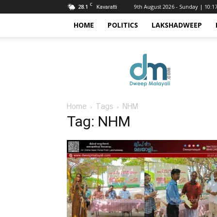
C
28.1
9th August 2026 - Sunday | 10:1
Kavaratti
HOME
POLITICS
LAKSHADWEEP
Dweep
Malayali
Home
Tags
NHM
Tag: NHM