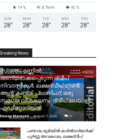
74 %
8.7kmh
92 %
SUN
MON
TUE
WED
THU
28
°
28
°
28
°
28
°
28
°
Breaking News
സ്വന്തം മണ്ണിൽ
അന്യരാക്കപ്പെടുന്ന ദ്വീപ്
നിവാസികൾ. ലക്ഷദ്വീപ് ടൗൺ
ആന്റ് കണ്ട്രി പ്ലാനിംഗ്; ഒരു
സമഗ്ര വിശകലനം. ദ്വീപ് മലയാളി
എഡിറ്റോറിയൽ
Dweep Malayali
-
August 7, 2026
0
പണ്ടാരം ഭൂമിയിൽ കവിൽദാർമാർക്ക്
പൂർണ്ണ അവകാശം: ലക്ഷദ്വീപ്