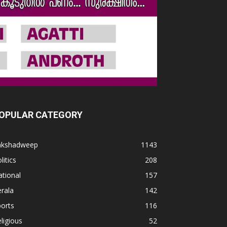
OPULAR CATEGORY
akshadweep
1143
litics
208
tional
157
rala
142
orts
116
ligious
52