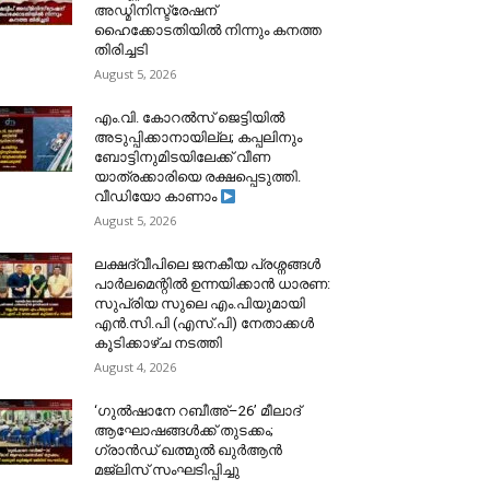
അഡ്മിനിസ്ട്രേഷന്
ഹൈക്കോടതിയിൽ നിന്നും കനത്ത
തിരിച്ചടി
August 5, 2026
​എം.വി. കോറൽസ് ജെട്ടിയിൽ
അടുപ്പിക്കാനായില്ല; കപ്പലിനും
ബോട്ടിനുമിടയിലേക്ക് വീണ
യാത്രക്കാരിയെ രക്ഷപ്പെടുത്തി.
വീഡിയോ കാണാം
August 5, 2026
ലക്ഷദ്വീപിലെ ജനകീയ പ്രശ്നങ്ങൾ
പാർലമെന്റിൽ ഉന്നയിക്കാൻ ധാരണ:
സുപ്രിയ സുലെ എം.പിയുമായി
എൻ.സി.പി (എസ്.പി) നേതാക്കൾ
കൂടിക്കാഴ്ച നടത്തി
August 4, 2026
‘ഗുൽഷാനേ റബീഅ്–26’ മീലാദ്
ആഘോഷങ്ങൾക്ക് തുടക്കം;
ഗ്രാൻഡ് ഖത്മുൽ ഖുർആൻ
മജ്‌ലിസ് സംഘടിപ്പിച്ചു