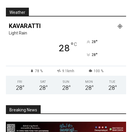
Weather
KAVARATTI
Light Rain
°
28
°
C
28
°
28
78 %
9.1kmh
100 %
FRI
SAT
SUN
MON
TUE
28
°
28
°
28
°
28
°
28
°
Breaking News