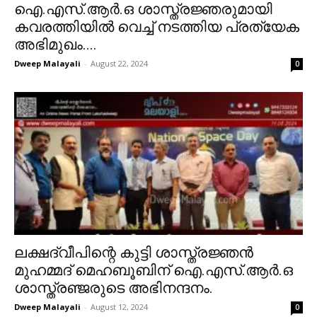
ഐ.എസ്.ആർ.ഒ ശാസ്ത്രജ്ഞരുമായി
കവരത്തിയിൽ വെച്ച് നടത്തിയ പ്രത്യേക
അഭിമുഖം....
Dweep Malayali
-
August 22, 2024
0
ലക്ഷദ്വീപിന്റെ കുട്ടി ശാസ്ത്രജ്ഞൻ
മുഹമ്മദ് മെഹബൂബിന് ഐ.എസ്.ആർ.ഒ
ശാസ്ത്രഞ്ജരുടെ അഭിനന്ദനം.
Dweep Malayali
-
August 12, 2024
0