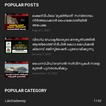
POPULAR POSTS
ലക്ഷദ്വീപിലെ ‘മുക്ത്യാർ’ സമ്പ്രദായം
നിർത്തലാക്കാൻ ഹൈക്കോടതിയിൽ
അപേക്ഷ
August 2, 2025
വിദഗ്ധ ഡോക്ടർമാരുടെ നേതൃത്വത്തിൽ
ആന്ത്രോത്ത് ദ്വീപിൽ മെഗാ മെഡിക്കൽ
ക്യാമ്പ്. രജിസ്ട്രേഷൻ പുരോഗമിക്കുന്നു.
January 3, 2025
ഹൈസ്പീഡ് വെസൽ സർവീസുകൾ നാളെ
മുതൽ പുനരാരംഭിക്കും
September 15, 2025
POPULAR CATEGORY
Lakshadweep
1143