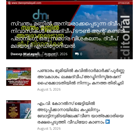
സ്വന്തം മണ്ണിൽ അന്യരാക്കപ്പെടുന്ന ദ്വീപ്
നിവാസികൾ. ലക്ഷദ്വീപ് ടൗൺ ആന്റ് കണ്ട്രി
പ്ലാനിംഗ്; ഒരു സമഗ്ര വിശകലനം. ദ്വീപ്
മലയാളി എഡിറ്റോറിയൽ
Dweep Malayali
-
August 7, 2026
0
പണ്ടാരം ഭൂമിയിൽ കവിൽദാർമാർക്ക് പൂർണ്ണ
അവകാശം: ലക്ഷദ്വീപ് അഡ്മിനിസ്ട്രേഷന്
ഹൈക്കോടതിയിൽ നിന്നും കനത്ത തിരിച്ചടി
August 5, 2026
​എം.വി. കോറൽസ് ജെട്ടിയിൽ
അടുപ്പിക്കാനായില്ല; കപ്പലിനും
ബോട്ടിനുമിടയിലേക്ക് വീണ യാത്രക്കാരിയെ
രക്ഷപ്പെടുത്തി. വീഡിയോ കാണാം
August 5, 2026