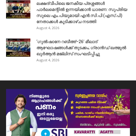
ലക്ഷദ്വീപിലെ ജനകീയ പ്രശ്നങ്ങൾ
പാർലമെന്റിൽ ഉന്നയിക്കാൻ ധാരണ: സുപ്രിയ
സുലെ എം.പിയുമായി എൻ.സി.പി (എസ്.പി)
നേതാക്കൾ കൂടിക്കാഴ്ച നടത്തി
August 4, 2026
‘ഗുൽഷാനേ റബീഅ്–26’ മീലാദ്
ആഘോഷങ്ങൾക്ക് തുടക്കം; ഗ്രാൻഡ് ഖത്മുൽ
ഖുർആൻ മജ്‌ലിസ് സംഘടിപ്പിച്ചു
August 4, 2026