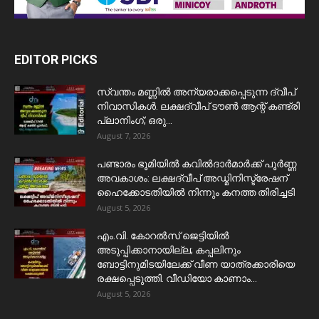
EDITOR PICKS
സ്വന്തം മണ്ണിൽ അന്യരാക്കപ്പെടുന്ന ദ്വീപ്
നിവാസികൾ. ലക്ഷദ്വീപ് ടൗൺ ആന്റ് കണ്ട്രി
പ്ലാനിംഗ്; ഒരു...
August 7, 2026
പണ്ടാരം ഭൂമിയിൽ കവിൽദാർമാർക്ക് പൂർണ്ണ
അവകാശം: ലക്ഷദ്വീപ് അഡ്മിനിസ്ട്രേഷന്
ഹൈക്കോടതിയിൽ നിന്നും കനത്ത തിരിച്ചടി
August 5, 2026
​എം.വി. കോറൽസ് ജെട്ടിയിൽ
അടുപ്പിക്കാനായില്ല; കപ്പലിനും
ബോട്ടിനുമിടയിലേക്ക് വീണ യാത്രക്കാരിയെ
രക്ഷപ്പെടുത്തി. വീഡിയോ കാണാം...
August 5, 2026