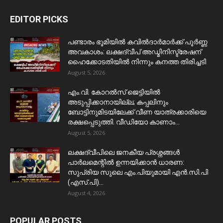
EDITOR PICKS
പണ്ടാരം ഭൂമിയിൽ കവിൽദാർമാർക്ക് പൂർണ്ണ
അവകാശം: ലക്ഷദ്വീപ് അഡ്മിനിസ്ട്രേഷന്
ഹൈക്കോടതിയിൽ നിന്നും കനത്ത തിരിച്ചടി
August 5, 2026
​എം.വി. കോറൽസ് ജെട്ടിയിൽ
അടുപ്പിക്കാനായില്ല; കപ്പലിനും
ബോട്ടിനുമിടയിലേക്ക് വീണ യാത്രക്കാരിയെ
രക്ഷപ്പെടുത്തി. വീഡിയോ കാണാം...
August 5, 2026
ലക്ഷദ്വീപിലെ ജനകീയ പ്രശ്നങ്ങൾ
പാർലമെന്റിൽ ഉന്നയിക്കാൻ ധാരണ:
സുപ്രിയ സുലെ എം.പിയുമായി എൻ.സി.പി
(എസ്.പി)...
August 4, 2026
POPULAR POSTS