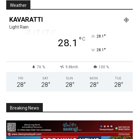
Weather
KAVARATTI
Light Rain
°
28.1
°
C
28.1
°
28.1
76 %
9.8kmh
100 %
FRI
SAT
SUN
MON
TUE
28
°
28
°
28
°
28
°
28
°
Breaking News