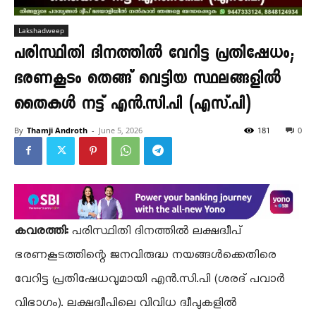
Lakshadweep
പരിസ്ഥിതി ദിനത്തിൽ വേറിട്ട പ്രതിഷേധം;
ഭരണകൂടം തെങ്ങ് വെട്ടിയ സ്ഥലങ്ങളിൽ
തൈകൾ നട്ട് എൻ.സി.പി (എസ്.പി)
By
Thamji Androth
-
June 5, 2026
181
0
കവരത്തി:
പരിസ്ഥിതി ദിനത്തിൽ ലക്ഷദ്വീപ്
ഭരണകൂടത്തിന്റെ ജനവിരുദ്ധ നയങ്ങൾക്കെതിരെ
വേറിട്ട പ്രതിഷേധവുമായി എൻ.സി.പി (ശരദ് പവാർ
വിഭാഗം). ലക്ഷദ്വീപിലെ വിവിധ ദ്വീപുകളിൽ