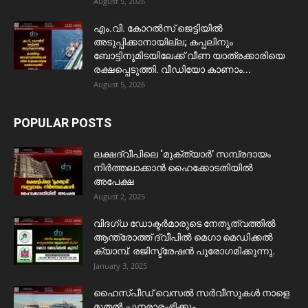
August 5, 2026
​എം.വി. കോറൽസ് ജെട്ടിയിൽ
അടുപ്പിക്കാനായില്ല; കപ്പലിനും
ബോട്ടിനുമിടയിലേക്ക് വീണ യാത്രക്കാരിയെ
രക്ഷപ്പെടുത്തി. വീഡിയോ കാണാം...
August 5, 2026
POPULAR POSTS
ലക്ഷദ്വീപിലെ ‘മുക്ത്യാർ’ സമ്പ്രദായം
നിർത്തലാക്കാൻ ഹൈക്കോടതിയിൽ
അപേക്ഷ
August 2, 2025
വിദഗ്ധ ഡോക്ടർമാരുടെ നേതൃത്വത്തിൽ
ആന്ത്രോത്ത് ദ്വീപിൽ മെഗാ മെഡിക്കൽ
ക്യാമ്പ്. രജിസ്ട്രേഷൻ പുരോഗമിക്കുന്നു.
January 3, 2025
ഹൈസ്പീഡ് വെസൽ സർവീസുകൾ നാളെ
മുതൽ പുനരാരംഭിക്കും