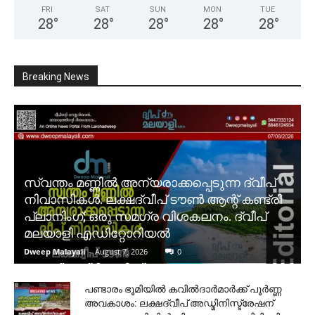
FRI
SAT
SUN
MON
TUE
28
°
28
°
28
°
28
°
28
°
Breaking News
സ്വന്തം മണ്ണിൽ അന്യരാക്കപ്പെടുന്ന ദ്വീപ്
നിവാസികൾ. ലക്ഷദ്വീപ് ടൗൺ ആന്റ് കണ്ട്രി
പ്ലാനിംഗ്; ഒരു സമഗ്ര വിശകലനം. ദ്വീപ്
മലയാളി എഡിറ്റോറിയൽ
Dweep Malayali
-
August 7, 2026
0
പണ്ടാരം ഭൂമിയിൽ കവിൽദാർമാർക്ക് പൂർണ്ണ
അവകാശം: ലക്ഷദ്വീപ് അഡ്മിനിസ്ട്രേഷന്