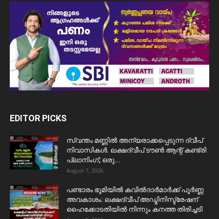
EDITOR PICKS
സ്വന്തം മണ്ണിൽ അന്യരാക്കപ്പെടുന്ന ദ്വീപ്
നിവാസികൾ. ലക്ഷദ്വീപ് ടൗൺ ആന്റ് കണ്ട്രി
പ്ലാനിംഗ്; ഒരു...
August 7, 2026
പണ്ടാരം ഭൂമിയിൽ കവിൽദാർമാർക്ക് പൂർണ്ണ
അവകാശം: ലക്ഷദ്വീപ് അഡ്മിനിസ്ട്രേഷന്
ഹൈക്കോടതിയിൽ നിന്നും കനത്ത തിരിച്ചടി