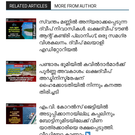
RELATED ARTICLES
MORE FROM AUTHOR
സ്വന്തം മണ്ണിൽ അന്യരാക്കപ്പെടുന്ന
ദ്വീപ് നിവാസികൾ. ലക്ഷദ്വീപ് ടൗൺ
ആന്റ് കണ്ട്രി പ്ലാനിംഗ്; ഒരു സമഗ്ര
വിശകലനം. ദ്വീപ് മലയാളി
എഡിറ്റോറിയൽ
പണ്ടാരം ഭൂമിയിൽ കവിൽദാർമാർക്ക്
പൂർണ്ണ അവകാശം: ലക്ഷദ്വീപ്
അഡ്മിനിസ്ട്രേഷന്
ഹൈക്കോടതിയിൽ നിന്നും കനത്ത
തിരിച്ചടി
​എം.വി. കോറൽസ് ജെട്ടിയിൽ
അടുപ്പിക്കാനായില്ല; കപ്പലിനും
ബോട്ടിനുമിടയിലേക്ക് വീണ
യാത്രക്കാരിയെ രക്ഷപ്പെടുത്തി.
വീഡിയോ കാണാം