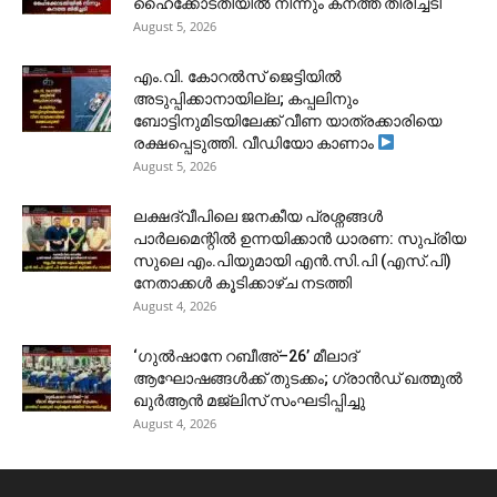
ഹൈക്കോടതിയിൽ നിന്നും കനത്ത തിരിച്ചടി
August 5, 2026
​എം.വി. കോറൽസ് ജെട്ടിയിൽ
അടുപ്പിക്കാനായില്ല; കപ്പലിനും
ബോട്ടിനുമിടയിലേക്ക് വീണ യാത്രക്കാരിയെ
രക്ഷപ്പെടുത്തി. വീഡിയോ കാണാം
August 5, 2026
ലക്ഷദ്വീപിലെ ജനകീയ പ്രശ്നങ്ങൾ
പാർലമെന്റിൽ ഉന്നയിക്കാൻ ധാരണ: സുപ്രിയ
സുലെ എം.പിയുമായി എൻ.സി.പി (എസ്.പി)
നേതാക്കൾ കൂടിക്കാഴ്ച നടത്തി
August 4, 2026
‘ഗുൽഷാനേ റബീഅ്–26’ മീലാദ്
ആഘോഷങ്ങൾക്ക് തുടക്കം; ഗ്രാൻഡ് ഖത്മുൽ
ഖുർആൻ മജ്‌ലിസ് സംഘടിപ്പിച്ചു
August 4, 2026