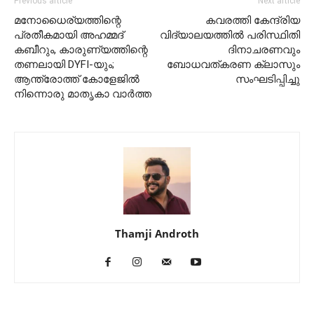
Previous article
Next article
മനോധൈര്യത്തിന്റെ
കവരത്തി കേന്ദ്രിയ
പ്രതീകമായി അഹമ്മദ്
വിദ്യാലയത്തിൽ പരിസ്ഥിതി
കബീറും, കാരുണ്യത്തിന്റെ
ദിനാചരണവും
തണലായി DYFI-യും;
ബോധവത്കരണ ക്ലാസും
ആന്ത്രോത്ത് കോളേജിൽ
സംഘടിപ്പിച്ചു
നിന്നൊരു മാതൃകാ വാർത്ത
Thamji Androth