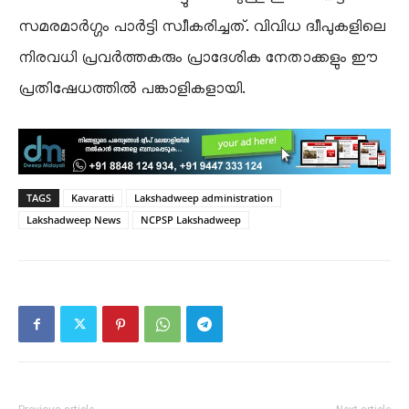
സമരമാർഗ്ഗം പാർട്ടി സ്വീകരിച്ചത്. വിവിധ ദ്വീപുകളിലെ
നിരവധി പ്രവർത്തകരും പ്രാദേശിക നേതാക്കളും ഈ
പ്രതിഷേധത്തിൽ പങ്കാളികളായി.
TAGS
Kavaratti
Lakshadweep administration
Lakshadweep News
NCPSP Lakshadweep