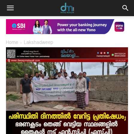
Home
Lakshadweep