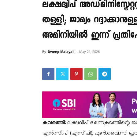
ലക്ഷദ്വീപ് അഡ്മിനിസ്ട്രേ
തള്ളി; ജാമ്യം റദ്ദാക്കാനുള
അമിനിയിൽ ഇന്ന് പ്രതിഷ
By
Dweep Malayali
-
May 21, 2026
കവരത്തി:
ലക്ഷദ്വീപ് ഭരണകൂടത്തിന്റെ 
എൻ.സി.പി (എസ്.പി), എൻ.വൈ.സി പ്രവർത്