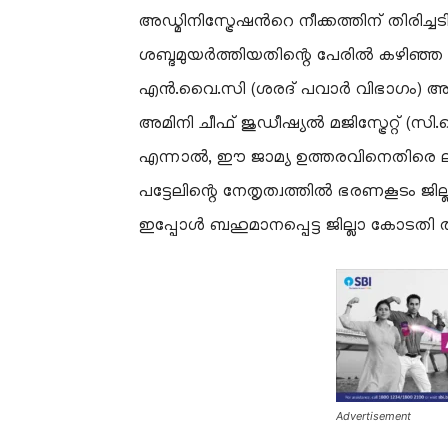
അഡ്മിനിസ്ട്രേഷൻറെ നീക്കത്തിന് തിരിച
ശബ്ദമുയർത്തിയതിന്റെ പേരിൽ കഴിഞ്ഞ ഏ
എൻ.വൈ.സി (ശരദ് പവാർ വിഭാഗം) അമിനി
അമിനി ചീഫ് ജുഡീഷ്യൽ മജിസ്ട്രേറ്റ് (സി
എന്നാൽ, ഈ ജാമ്യ ഉത്തരവിനെതിരെ ലക്ഷ
പട്ടേലിന്റെ നേതൃത്വത്തിൽ ഭരണകൂടം ജ
ഇപ്പോൾ ബഹുമാനപ്പെട്ട ജില്ലാ കോടതി 
Advertisement