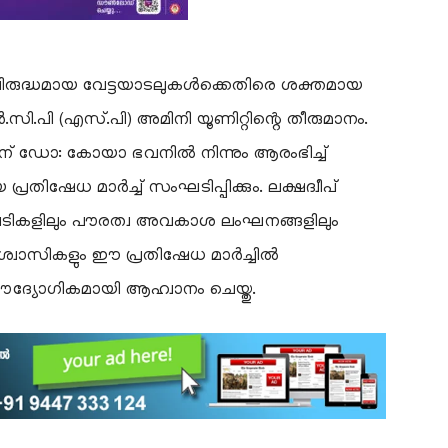
വിരുദ്ധമായ വേട്ടയാടലുകൾക്കെതിരെ ശക്തമായ
.പി (എസ്.പി) അമിനി യൂണിറ്റിന്റെ തീരുമാനം.
-ന് ഡോ: കോയാ ഭവനിൽ നിന്നും ആരംഭിച്ച്
തിഷേധ മാർച്ച് സംഘടിപ്പിക്കും. ലക്ഷദ്വീപ്
ടികളിലും പൗരത്വ അവകാശ ലംഘനങ്ങളിലും
വിശ്വാസികളും ഈ പ്രതിഷേധ മാർച്ചിൽ
ഔദ്യോഗികമായി ആഹ്വാനം ചെയ്തു.