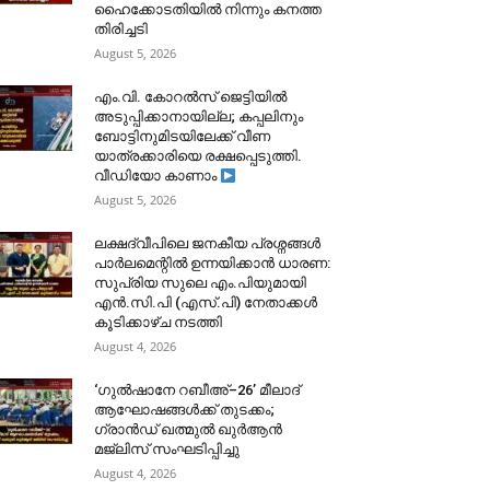
ഹൈക്കോടതിയിൽ നിന്നും കനത്ത
തിരിച്ചടി
August 5, 2026
​എം.വി. കോറൽസ് ജെട്ടിയിൽ
അടുപ്പിക്കാനായില്ല; കപ്പലിനും
ബോട്ടിനുമിടയിലേക്ക് വീണ
യാത്രക്കാരിയെ രക്ഷപ്പെടുത്തി.
വീഡിയോ കാണാം
August 5, 2026
ലക്ഷദ്വീപിലെ ജനകീയ പ്രശ്നങ്ങൾ
പാർലമെന്റിൽ ഉന്നയിക്കാൻ ധാരണ:
സുപ്രിയ സുലെ എം.പിയുമായി
എൻ.സി.പി (എസ്.പി) നേതാക്കൾ
കൂടിക്കാഴ്ച നടത്തി
August 4, 2026
‘ഗുൽഷാനേ റബീഅ്–26’ മീലാദ്
ആഘോഷങ്ങൾക്ക് തുടക്കം;
ഗ്രാൻഡ് ഖത്മുൽ ഖുർആൻ
മജ്‌ലിസ് സംഘടിപ്പിച്ചു
August 4, 2026