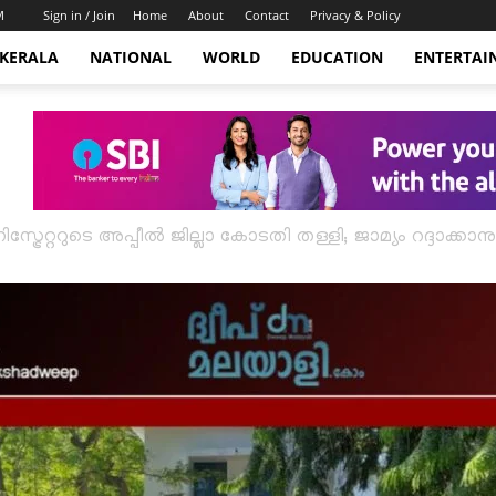
M
Sign in / Join
Home
About
Contact
Privacy & Policy
KERALA
NATIONAL
WORLD
EDUCATION
ENTERTAI
ിസ്ട്രേറ്ററുടെ അപ്പീൽ ജില്ലാ കോടതി തള്ളി; ജാമ്യം റദ്ദാക്കാ