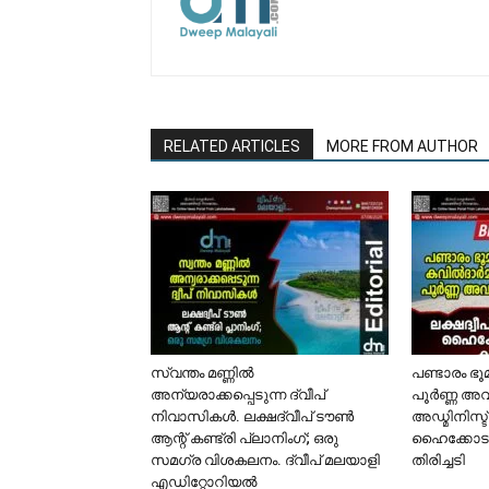
RELATED ARTICLES
MORE FROM AUTHOR
സ്വന്തം മണ്ണിൽ
പണ്ടാരം ഭ
അന്യരാക്കപ്പെടുന്ന ദ്വീപ്
പൂർണ്ണ അവ
നിവാസികൾ. ലക്ഷദ്വീപ് ടൗൺ
അഡ്മിനിസ്ട
ആന്റ് കണ്ട്രി പ്ലാനിംഗ്; ഒരു
ഹൈക്കോടത
സമഗ്ര വിശകലനം. ദ്വീപ് മലയാളി
തിരിച്ചടി
എഡിറ്റോറിയൽ