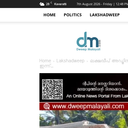
C
28
7th August 2026 - Friday | 12:48 P
Kavaratti
HOME
POLITICS
LAKSHADWEEP
Dweep
Malayali
Home
Lakshadweep
ലക്ഷദ്വീപ് അഡ്മിന
ഇന്ന്...