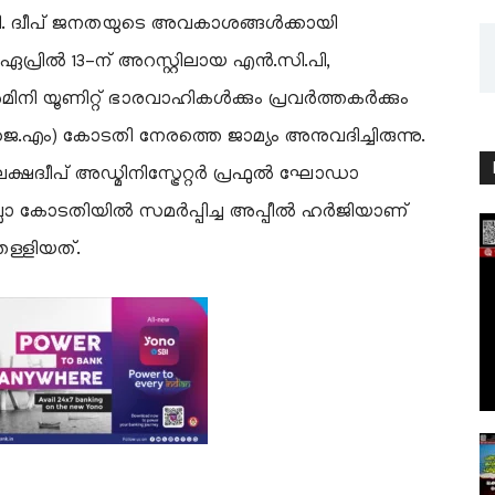
്ചടി. ദ്വീപ് ജനതയുടെ അവകാശങ്ങൾക്കായി
പ്രിൽ 13-ന് അറസ്റ്റിലായ എൻ.സി.പി,
 യൂണിറ്റ് ഭാരവാഹികൾക്കും പ്രവർത്തകർക്കും
.ജെ.എം) കോടതി നേരത്തെ ജാമ്യം അനുവദിച്ചിരുന്നു.
ദ്വീപ് അഡ്മിനിസ്ട്രേറ്റർ പ്രഫുൽ ഘോഡാ
ില്ലാ കോടതിയിൽ സമർപ്പിച്ച അപ്പീൽ ഹർജിയാണ്
തള്ളിയത്.