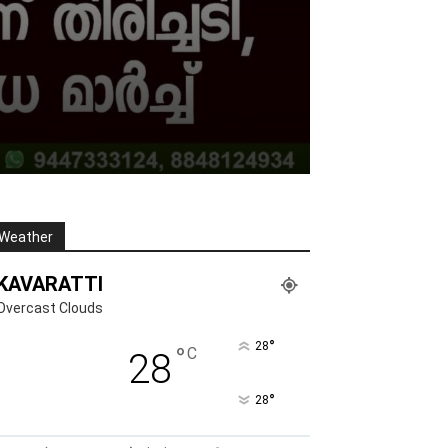
Weather
KAVARATTI
Overcast Clouds
°
28
°
C
28
°
28