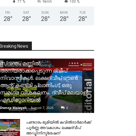
77 %
9kmh
100 %
FRI
SAT
SUN
MON
TUE
28
°
28
°
28
°
28
°
28
°
Breaking News
സ്വന്തം മണ്ണിൽ
അന്യരാക്കപ്പെടുന്ന ദ്വീപ്
നിവാസികൾ. ലക്ഷദ്വീപ് ടൗൺ
ആന്റ് കണ്ട്രി പ്ലാനിംഗ്; ഒരു
സമഗ്ര വിശകലനം. ദ്വീപ് മലയാളി
എഡിറ്റോറിയൽ
Dweep Malayali
-
August 7, 2026
0
പണ്ടാരം ഭൂമിയിൽ കവിൽദാർമാർക്ക്
പൂർണ്ണ അവകാശം: ലക്ഷദ്വീപ്
അഡ്മിനിസ്ട്രേഷന്