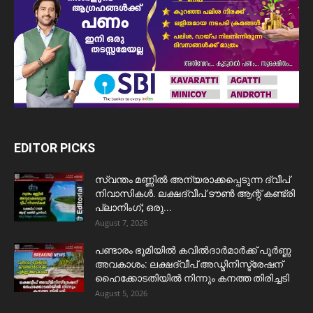
EDITOR PICKS
സ്വന്തം മണ്ണിൽ അന്യരാക്കപ്പെടുന്ന ദ്വീപ്
നിവാസികൾ. ലക്ഷദ്വീപ് ടൗൺ ആന്റ് കണ്ട്രി
പ്ലാനിംഗ്; ഒരു...
August 7, 2026
പണ്ടാരം ഭൂമിയിൽ കവിൽദാർമാർക്ക് പൂർണ്ണ
അവകാശം: ലക്ഷദ്വീപ് അഡ്മിനിസ്ട്രേഷന്
ഹൈക്കോടതിയിൽ നിന്നും കനത്ത തിരിച്ചടി
August 5, 2026