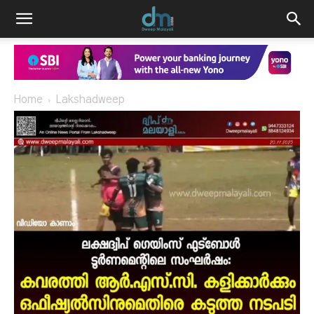
Home
Lakshadweep