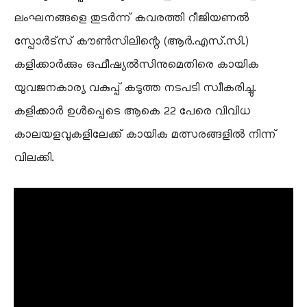
ലംഘനങ്ങളെ തുടർന്ന് കവരത്തി റീജിയണൽ
സ്പോർട്സ് കൗൺസിലിന്റെ (ആർ.എസ്.സി.)
കളിക്കാർക്കും ഒഫീഷ്യൽസിനുമെതിരെ കായിക
യുവജനകാര്യ വകുപ്പ് കടുത്ത നടപടി സ്വീകരിച്ചു.
കളിക്കാർ ഉൾപ്പെടെ ആകെ 22 പേരെ വിവിധ
കാലയളവുകളിലേക്ക് കായിക മത്സരങ്ങളിൽ നിന്ന്
വിലക്കി.