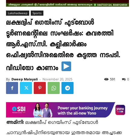
Lakshadweep
Sports
ലക്ഷദ്വീപ് ഗെയിംസ് ഫുട്ബോൾ
ടൂർണമെന്റിലെ സംഘർഷം: കവരത്തി
ആർ.എസ്.സി. കളിക്കാർക്കും
ഒഫീഷ്യൽസിനുമെതിരെ കടുത്ത നടപടി.
വീഡിയോ കാണാം
By
Dweep Malayali
-
November 20, 2025
591
0
അമിനി:
ലക്ഷദ്വീപ് ഗെയിംസ് ഫുട്ബോൾ
ചാമ്പ്യൻഷിപ്പിനിടെയുണ്ടായ ഗുരുതരമായ അച്ചടക്ക