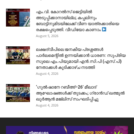
​എം.വി. കോറൽസ് ജെട്ടിയിൽ
അടുപ്പിക്കാനായില്ല; കപ്പലിനും
ബോട്ടിനുമിടയിലേക്ക് വീണ യാത്രക്കാരിയെ
രക്ഷപ്പെടുത്തി. വീഡിയോ കാണാം
August 5, 2026
ലക്ഷദ്വീപിലെ ജനകീയ പ്രശ്നങ്ങൾ
പാർലമെന്റിൽ ഉന്നയിക്കാൻ ധാരണ: സുപ്രിയ
സുലെ എം.പിയുമായി എൻ.സി.പി (എസ്.പി)
നേതാക്കൾ കൂടിക്കാഴ്ച നടത്തി
August 4, 2026
‘ഗുൽഷാനേ റബീഅ്–26’ മീലാദ്
ആഘോഷങ്ങൾക്ക് തുടക്കം; ഗ്രാൻഡ് ഖത്മുൽ
ഖുർആൻ മജ്‌ലിസ് സംഘടിപ്പിച്ചു
August 4, 2026