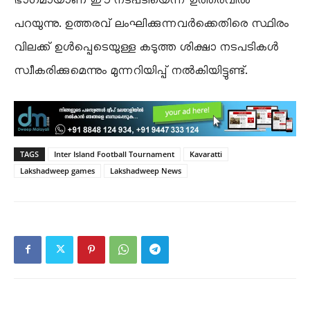
ഭാഗമായാണ് ഈ നടപടിയെന്ന് ഉത്തരവിൽ
പറയുന്നു. ഉത്തരവ് ലംഘിക്കുന്നവർക്കെതിരെ സ്ഥിരം
വിലക്ക് ഉൾപ്പെടെയുള്ള കടുത്ത ശിക്ഷാ നടപടികൾ
സ്വീകരിക്കുമെന്നും മുന്നറിയിപ്പ് നൽകിയിട്ടുണ്ട്.
TAGS
Inter Island Football Tournament
Kavaratti
Lakshadweep games
Lakshadweep News