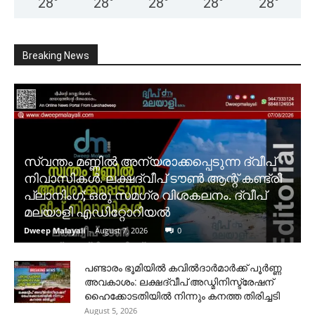
28
°
28
°
28
°
28
°
28
°
Breaking News
സ്വന്തം മണ്ണിൽ അന്യരാക്കപ്പെടുന്ന ദ്വീപ്
നിവാസികൾ. ലക്ഷദ്വീപ് ടൗൺ ആന്റ് കണ്ട്രി
പ്ലാനിംഗ്; ഒരു സമഗ്ര വിശകലനം. ദ്വീപ്
മലയാളി എഡിറ്റോറിയൽ
Dweep Malayali
-
August 7, 2026
0
പണ്ടാരം ഭൂമിയിൽ കവിൽദാർമാർക്ക് പൂർണ്ണ
അവകാശം: ലക്ഷദ്വീപ് അഡ്മിനിസ്ട്രേഷന്
ഹൈക്കോടതിയിൽ നിന്നും കനത്ത തിരിച്ചടി
August 5, 2026