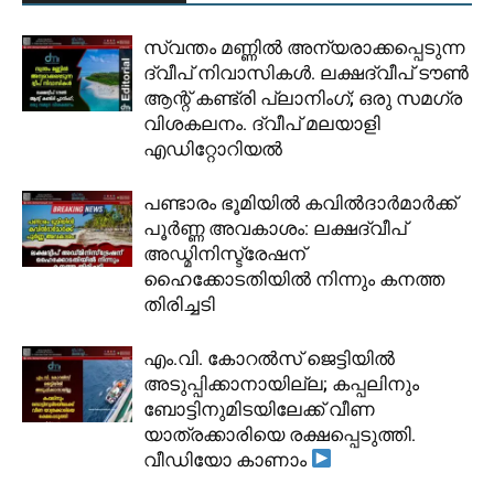
സ്വന്തം മണ്ണിൽ അന്യരാക്കപ്പെടുന്ന
ദ്വീപ് നിവാസികൾ. ലക്ഷദ്വീപ് ടൗൺ
ആന്റ് കണ്ട്രി പ്ലാനിംഗ്; ഒരു സമഗ്ര
വിശകലനം. ദ്വീപ് മലയാളി
എഡിറ്റോറിയൽ
പണ്ടാരം ഭൂമിയിൽ കവിൽദാർമാർക്ക്
പൂർണ്ണ അവകാശം: ലക്ഷദ്വീപ്
അഡ്മിനിസ്ട്രേഷന്
ഹൈക്കോടതിയിൽ നിന്നും കനത്ത
തിരിച്ചടി
​എം.വി. കോറൽസ് ജെട്ടിയിൽ
അടുപ്പിക്കാനായില്ല; കപ്പലിനും
ബോട്ടിനുമിടയിലേക്ക് വീണ
യാത്രക്കാരിയെ രക്ഷപ്പെടുത്തി.
വീഡിയോ കാണാം