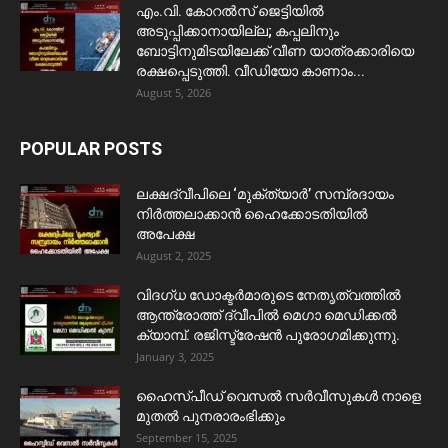
​എം.വി. കോറൽസ് ജെട്ടിയിൽ
അടുപ്പിക്കാനായില്ല; കപ്പലിനും
ബോട്ടിനുമിടയിലേക്ക് വീണ യാത്രക്കാരിയെ
രക്ഷപ്പെടുത്തി. വീഡിയോ കാണാം...
August 5, 2026
POPULAR POSTS
ലക്ഷദ്വീപിലെ ‘മുക്ത്യാർ’ സമ്പ്രദായം
നിർത്തലാക്കാൻ ഹൈക്കോടതിയിൽ
അപേക്ഷ
August 2, 2025
വിദഗ്ധ ഡോക്ടർമാരുടെ നേതൃത്വത്തിൽ
ആന്ത്രോത്ത് ദ്വീപിൽ മെഗാ മെഡിക്കൽ
ക്യാമ്പ്. രജിസ്ട്രേഷൻ പുരോഗമിക്കുന്നു.
January 3, 2025
ഹൈസ്പീഡ് വെസൽ സർവീസുകൾ നാളെ
മുതൽ പുനരാരംഭിക്കും
September 15, 2025