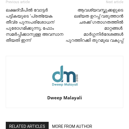
Previous article
Next article
ലക്ഷദ്വീപിൽ വോട്ടർ
ആവശ്യവസ്തുക്കളുടെ
പട്ടികയുടെ ‘പ്രത്യേക
ലഭ്യത ഉറപ്പ് വരുത്താൻ
തീവ്ര പുനഃപരിശോധന’
ചരക്ക് ഗതാഗതത്തിൽ
പുരോഗമിക്കുന്നു; ഫോം
മാറ്റങ്ങൾ.
സമർപ്പിക്കാനുള്ള അവസാന
മാർഗ്ഗനിർദേശങ്ങൾ
തീയതി ഇന്ന്
പുറത്തിറക്കി തുറമുഖ വകുപ്പ്
Dweep Malayali
RELATED ARTICLES
MORE FROM AUTHOR