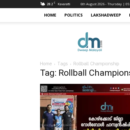
C
28.2
6th August 2026 - Thursday | 05
Kavaratti
HOME
POLITICS
LAKSHADWEEP
Dweep
Malayali
Home
Tags
Rollball Championship
Tag: Rollball Champion