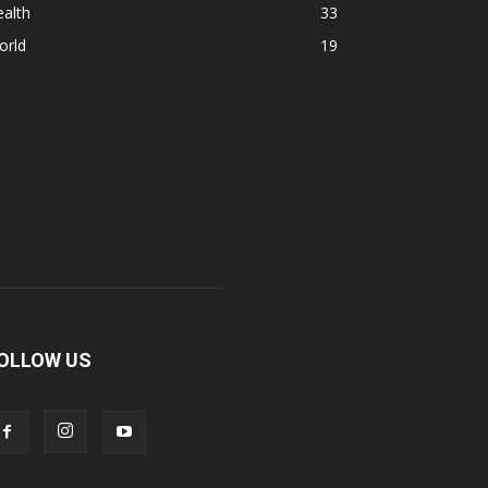
alth
33
orld
19
OLLOW US