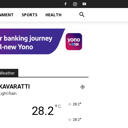
INMENT
SPORTS
HEALTH
Weather
KAVARATTI
Light Rain
°
28.2
°
C
28.2
°
28.2