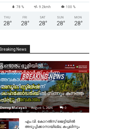
78 %
9.2kmh
100 %
THU
FRI
SAT
SUN
MON
28
°
28
°
28
°
28
°
28
°
Breaking News
പണ്ടാരം ഭൂമിയിൽ
കവിൽദാർമാർക്ക് പൂർണ്ണ
അവകാശം: ലക്ഷദ്വീപ്
അഡ്മിനിസ്ട്രേഷന്
ഹൈക്കോടതിയിൽ നിന്നും കനത്ത
തിരിച്ചടി
Dweep Malayali
-
August 5, 2026
0
​എം.വി. കോറൽസ് ജെട്ടിയിൽ
അടുപ്പിക്കാനായില്ല; കപ്പലിനും