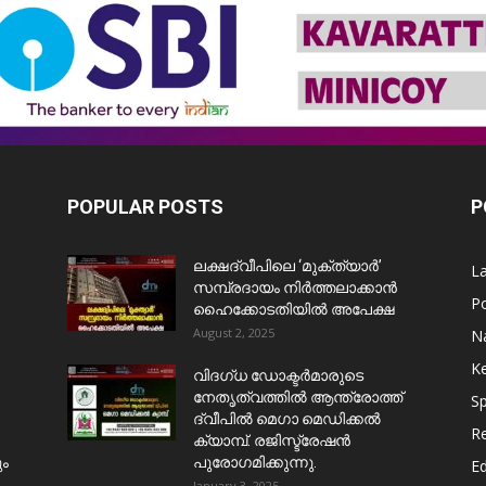
POPULAR POSTS
P
ലക്ഷദ്വീപിലെ ‘മുക്ത്യാർ’
L
സമ്പ്രദായം നിർത്തലാക്കാൻ
Po
ഹൈക്കോടതിയിൽ അപേക്ഷ
August 2, 2025
Na
Ke
വിദഗ്ധ ഡോക്ടർമാരുടെ
നേതൃത്വത്തിൽ ആന്ത്രോത്ത്
Sp
ദ്വീപിൽ മെഗാ മെഡിക്കൽ
Re
ക്യാമ്പ്. രജിസ്ട്രേഷൻ
ും
പുരോഗമിക്കുന്നു.
E
January 3, 2025