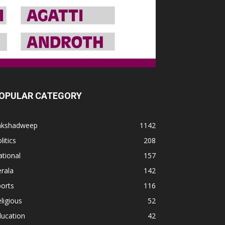
OPULAR CATEGORY
akshadweep
1142
litics
208
tional
157
rala
142
orts
116
ligious
52
ducation
42