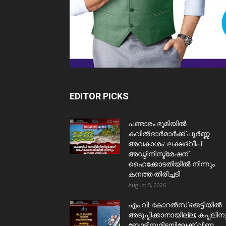
EDITOR PICKS
പണ്ടാരം ഭൂമിയിൽ
കവിൽദാർമാർക്ക് പൂർണ്ണ
അവകാശം: ലക്ഷദ്വീപ്
അഡ്മിനിസ്ട്രേഷന്
ഹൈക്കോടതിയിൽ നിന്നും
കനത്ത തിരിച്ചടി
August 5, 2026
​എം.വി. കോറൽസ് ജെട്ടിയിൽ
അടുപ്പിക്കാനായില്ല; കപ്പലിന
ബോട്ടിനുമിടയിലേക്ക് വീണ