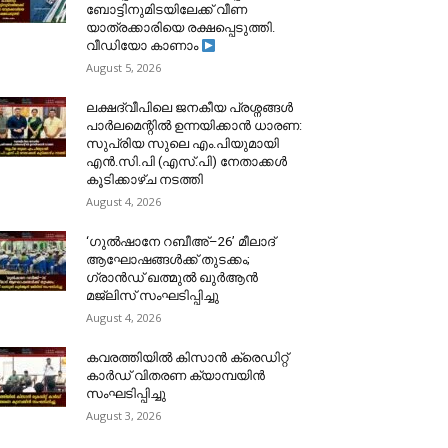
ബോട്ടിനുമിടയിലേക്ക് വീണ
യാത്രക്കാരിയെ രക്ഷപ്പെടുത്തി.
വീഡിയോ കാണാം
August 5, 2026
ലക്ഷദ്വീപിലെ ജനകീയ പ്രശ്നങ്ങൾ
പാർലമെന്റിൽ ഉന്നയിക്കാൻ ധാരണ:
സുപ്രിയ സുലെ എം.പിയുമായി
എൻ.സി.പി (എസ്.പി) നേതാക്കൾ
കൂടിക്കാഴ്ച നടത്തി
August 4, 2026
‘ഗുൽഷാനേ റബീഅ്–26’ മീലാദ്
ആഘോഷങ്ങൾക്ക് തുടക്കം;
ഗ്രാൻഡ് ഖത്മുൽ ഖുർആൻ
മജ്‌ലിസ് സംഘടിപ്പിച്ചു
August 4, 2026
കവരത്തിയിൽ കിസാൻ ക്രെഡിറ്റ്
കാർഡ് വിതരണ ക്യാമ്പയിൻ
സംഘടിപ്പിച്ചു
August 3, 2026