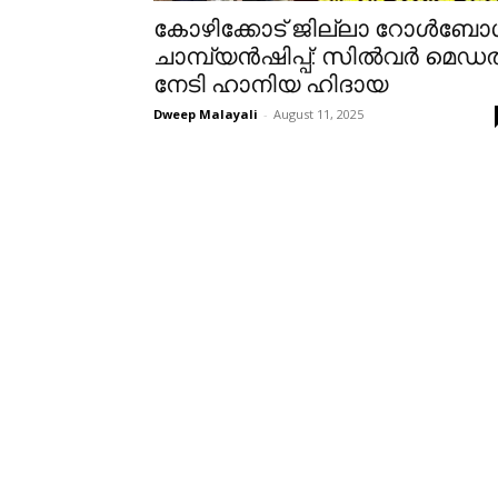
കോഴിക്കോട് ജില്ലാ റോൾബ
ചാമ്പ്യൻഷിപ്പ്: സിൽവർ മെഡ
നേടി ഹാനിയ ഹിദായ
Dweep Malayali
-
August 11, 2025