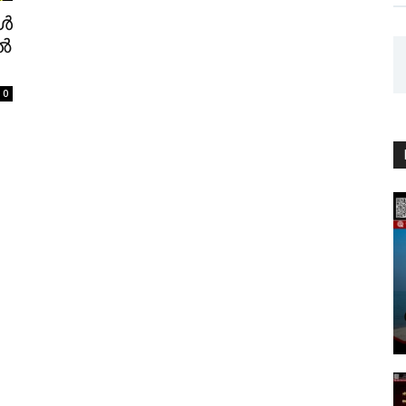
ോൾ
ൽ
0