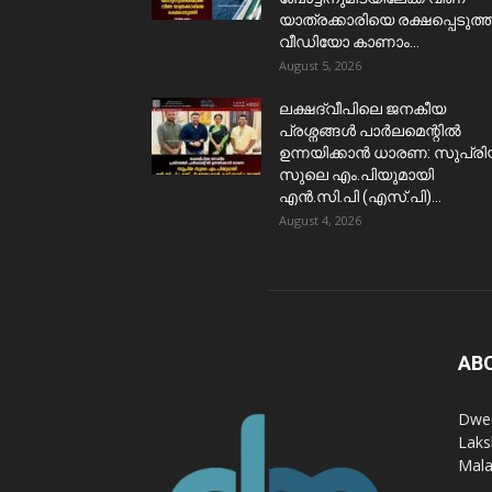
യാത്രക്കാരിയെ രക്ഷപ്പെടുത്ത
വീഡിയോ കാണാം...
August 5, 2026
ലക്ഷദ്വീപിലെ ജനകീയ
പ്രശ്നങ്ങൾ പാർലമെന്റിൽ
ഉന്നയിക്കാൻ ധാരണ: സുപ്ര
സുലെ എം.പിയുമായി
എൻ.സി.പി (എസ്.പി)...
August 4, 2026
AB
Dwee
Laks
Mala