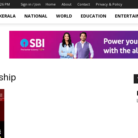
:26 PM
Sign in / Join
Home
About
Contact
Privacy & Policy
KERALA
NATIONAL
WORLD
EDUCATION
ENTERTA
ship