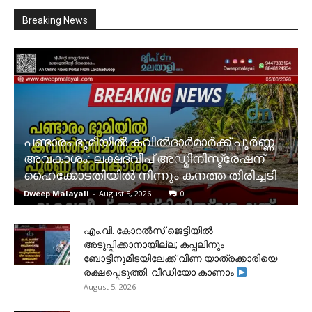
Breaking News
പണ്ടാരം ഭൂമിയിൽ കവിൽദാർമാർക്ക് പൂർണ്ണ
അവകാശം: ലക്ഷദ്വീപ് അഡ്മിനിസ്ട്രേഷന്
ഹൈക്കോടതിയിൽ നിന്നും കനത്ത തിരിച്ചടി
Dweep Malayali
-
August 5, 2026
0
​എം.വി. കോറൽസ് ജെട്ടിയിൽ
അടുപ്പിക്കാനായില്ല; കപ്പലിനും
ബോട്ടിനുമിടയിലേക്ക് വീണ യാത്രക്കാരിയെ
രക്ഷപ്പെടുത്തി. വീഡിയോ കാണാം
August 5, 2026