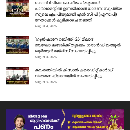
ലക്ഷദ്വീപിലെ ജനകീയ പ്രശ്നങ്ങൾ
പാർലമെന്റിൽ ഉന്നയിക്കാൻ ധാരണ: സുപ്രിയ
സുലെ എം.പിയുമായി എൻ.സി.പി (എസ്.പി)
നേതാക്കൾ കൂടിക്കാഴ്ച നടത്തി
August 4, 2026
‘ഗുൽഷാനേ റബീഅ്–26’ മീലാദ്
ആഘോഷങ്ങൾക്ക് തുടക്കം; ഗ്രാൻഡ് ഖത്മുൽ
ഖുർആൻ മജ്‌ലിസ് സംഘടിപ്പിച്ചു
August 4, 2026
കവരത്തിയിൽ കിസാൻ ക്രെഡിറ്റ് കാർഡ്
വിതരണ ക്യാമ്പയിൻ സംഘടിപ്പിച്ചു
August 3, 2026