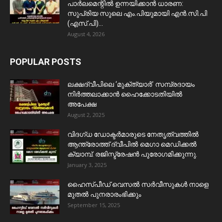
പാർലമെന്റിൽ ഉന്നയിക്കാൻ ധാരണ:
സുപ്രിയ സുലെ എം.പിയുമായി എൻ.സി.പി
(എസ്.പി)...
August 4, 2026
POPULAR POSTS
ലക്ഷദ്വീപിലെ ‘മുക്ത്യാർ’ സമ്പ്രദായം
നിർത്തലാക്കാൻ ഹൈക്കോടതിയിൽ
അപേക്ഷ
August 2, 2025
വിദഗ്ധ ഡോക്ടർമാരുടെ നേതൃത്വത്തിൽ
ആന്ത്രോത്ത് ദ്വീപിൽ മെഗാ മെഡിക്കൽ
ക്യാമ്പ്. രജിസ്ട്രേഷൻ പുരോഗമിക്കുന്നു.
January 3, 2025
ഹൈസ്പീഡ് വെസൽ സർവീസുകൾ നാളെ
മുതൽ പുനരാരംഭിക്കും
September 15, 2025