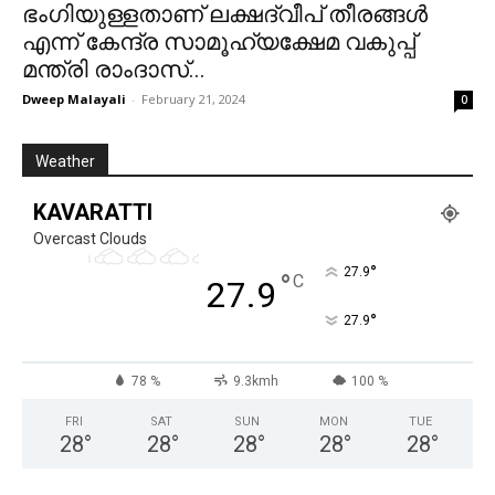
ഭംഗിയുള്ളതാണ് ലക്ഷദ്വീപ് തീരങ്ങൾ
എന്ന് കേന്ദ്ര സാമൂഹ്യക്ഷേമ വകുപ്പ്
മന്ത്രി രാംദാസ്...
Dweep Malayali
-
February 21, 2024
0
Weather
KAVARATTI
Overcast Clouds
°
27.9
°
C
27.9
°
27.9
78 %
9.3kmh
100 %
FRI
SAT
SUN
MON
TUE
28
°
28
°
28
°
28
°
28
°