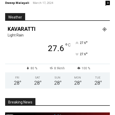
Dweep Malayali
-
March 17, 2024
0
Weather
KAVARATTI
Light Rain
°
27.6
°
C
27.6
°
27.6
80 %
8.9kmh
100 %
FRI
SAT
SUN
MON
TUE
28
°
28
°
28
°
28
°
28
°
Breaking News