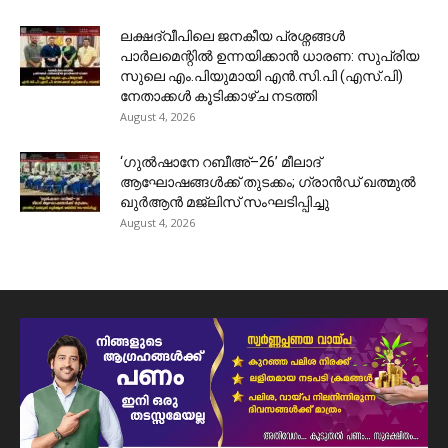
ലക്ഷദ്വീപിലെ ജനകീയ പ്രശ്നങ്ങൾ
പാർലമെന്റിൽ ഉന്നയിക്കാൻ ധാരണ: സുപ്രിയ
സുലെ എം.പിയുമായി എൻ.സി.പി (എസ്.പി)
നേതാക്കൾ കൂടിക്കാഴ്ച നടത്തി
August 4, 2026
‘ഗുൽഷാനേ റബീഅ്–26’ മീലാദ്
ആഘോഷങ്ങൾക്ക് തുടക്കം; ഗ്രാൻഡ് ഖത്മുൽ
ഖുർആൻ മജ്‌ലിസ് സംഘടിപ്പിച്ചു
August 4, 2026