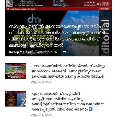
സ്വന്തം മണ്ണിൽ അന്യരാക്കപ്പെടുന്ന ദ്വീപ്
നിവാസികൾ. ലക്ഷദ്വീപ് ടൗൺ ആന്റ് കണ്ട്രി
പ്ലാനിംഗ്; ഒരു സമഗ്ര വിശകലനം. ദ്വീപ്
മലയാളി എഡിറ്റോറിയൽ
Dweep Malayali
-
August 7, 2026
0
പണ്ടാരം ഭൂമിയിൽ കവിൽദാർമാർക്ക് പൂർണ്ണ
അവകാശം: ലക്ഷദ്വീപ് അഡ്മിനിസ്ട്രേഷന്
ഹൈക്കോടതിയിൽ നിന്നും കനത്ത തിരിച്ചടി
August 5, 2026
​എം.വി. കോറൽസ് ജെട്ടിയിൽ
അടുപ്പിക്കാനായില്ല; കപ്പലിനും
ബോട്ടിനുമിടയിലേക്ക് വീണ യാത്രക്കാരിയെ
രക്ഷപ്പെടുത്തി. വീഡിയോ കാണാം
August 5, 2026