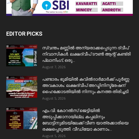
EDITOR PICKS
സ്വന്തം മണ്ണിൽ അന്യരാക്കപ്പെടുന്ന ദ്വീപ്
നിവാസികൾ. ലക്ഷദ്വീപ് ടൗൺ ആന്റ് കണ്ട്രി
പ്ലാനിംഗ്; ഒരു...
August 7, 2026
പണ്ടാരം ഭൂമിയിൽ കവിൽദാർമാർക്ക് പൂർണ്ണ
അവകാശം: ലക്ഷദ്വീപ് അഡ്മിനിസ്ട്രേഷന്
ഹൈക്കോടതിയിൽ നിന്നും കനത്ത തിരിച്ചടി
August 5, 2026
​എം.വി. കോറൽസ് ജെട്ടിയിൽ
അടുപ്പിക്കാനായില്ല; കപ്പലിനും
ബോട്ടിനുമിടയിലേക്ക് വീണ യാത്രക്കാരിയെ
രക്ഷപ്പെടുത്തി. വീഡിയോ കാണാം...
August 5, 2026