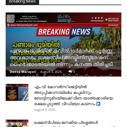
Breaking News
പണ്ടാരം ഭൂമിയിൽ കവിൽദാർമാർക്ക് പൂർണ്ണ
അവകാശം: ലക്ഷദ്വീപ് അഡ്മിനിസ്ട്രേഷന്
ഹൈക്കോടതിയിൽ നിന്നും കനത്ത തിരിച്ചടി
Dweep Malayali
-
August 5, 2026
0
​എം.വി. കോറൽസ് ജെട്ടിയിൽ
അടുപ്പിക്കാനായില്ല; കപ്പലിനും
ബോട്ടിനുമിടയിലേക്ക് വീണ യാത്രക്കാരിയെ
രക്ഷപ്പെടുത്തി. വീഡിയോ കാണാം
August 5, 2026
ലക്ഷദ്വീപിലെ ജനകീയ പ്രശ്നങ്ങൾ