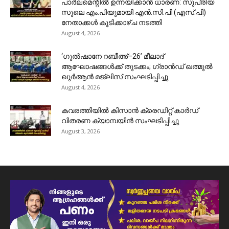
പാർലമെന്റിൽ ഉന്നയിക്കാൻ ധാരണ: സുപ്രിയ
സുലെ എം.പിയുമായി എൻ.സി.പി (എസ്.പി)
നേതാക്കൾ കൂടിക്കാഴ്ച നടത്തി
August 4, 2026
‘ഗുൽഷാനേ റബീഅ്–26’ മീലാദ്
ആഘോഷങ്ങൾക്ക് തുടക്കം; ഗ്രാൻഡ് ഖത്മുൽ
ഖുർആൻ മജ്‌ലിസ് സംഘടിപ്പിച്ചു
August 4, 2026
കവരത്തിയിൽ കിസാൻ ക്രെഡിറ്റ് കാർഡ്
വിതരണ ക്യാമ്പയിൻ സംഘടിപ്പിച്ചു
August 3, 2026