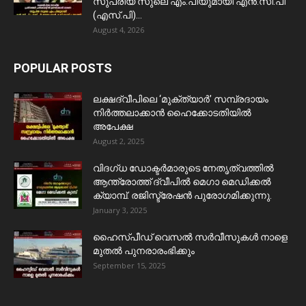
സുപ്രിയ സുലെ എം.പിയുമായി എൻ.സി.പി
(എസ്.പി)...
August 4, 2026
POPULAR POSTS
ലക്ഷദ്വീപിലെ ‘മുക്ത്യാർ’ സമ്പ്രദായം
നിർത്തലാക്കാൻ ഹൈക്കോടതിയിൽ
അപേക്ഷ
August 2, 2025
വിദഗ്ധ ഡോക്ടർമാരുടെ നേതൃത്വത്തിൽ
ആന്ത്രോത്ത് ദ്വീപിൽ മെഗാ മെഡിക്കൽ
ക്യാമ്പ്. രജിസ്ട്രേഷൻ പുരോഗമിക്കുന്നു.
January 3, 2025
ഹൈസ്പീഡ് വെസൽ സർവീസുകൾ നാളെ
മുതൽ പുനരാരംഭിക്കും
September 15, 2025