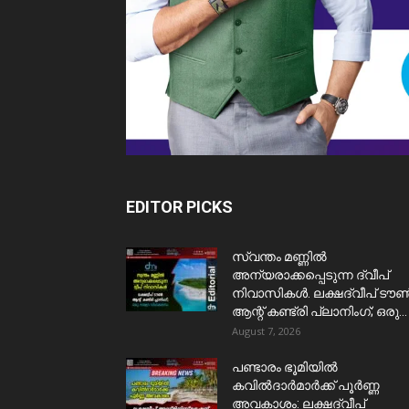
EDITOR PICKS
സ്വന്തം മണ്ണിൽ
അന്യരാക്കപ്പെടുന്ന ദ്വീപ്
നിവാസികൾ. ലക്ഷദ്വീപ് ടൗ
ആന്റ് കണ്ട്രി പ്ലാനിംഗ്; ഒരു...
August 7, 2026
പണ്ടാരം ഭൂമിയിൽ
കവിൽദാർമാർക്ക് പൂർണ്ണ
അവകാശം: ലക്ഷദ്വീപ്