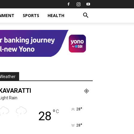
INMENT
SPORTS
HEALTH
Weather
KAVARATTI
Light Rain
°
28
°
C
28
°
28