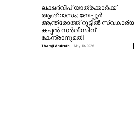
ലക്ഷദ്വീപ് യാത്രക്കാർക്ക്
ആശ്വാസം; ബേപ്പൂർ –
ആന്ത്രോത്ത് റൂട്ടിൽ സ്വകാര്
കപ്പൽ സർവീസിന്
കേന്ദ്രാനുമതി
Thamji Androth
-
May 10, 2026