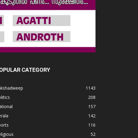
OPULAR CATEGORY
akshadweep
1143
litics
208
tional
157
rala
142
orts
116
ligious
52