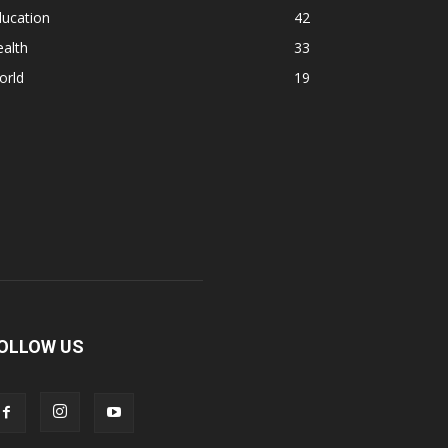
ducation
42
alth
33
orld
19
OLLOW US