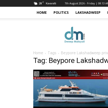
C
28
7th August 2026 - Friday | 08:13 
Kavaratti
HOME
POLITICS
LAKSHADWEEP
Dweep
Malayali
Home
Tags
Beypore Lakshadweep priva
Tag: Beypore Lakshadwe