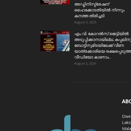
അഡ്മിനിസ്ട്രേഷന്
ഹൈക്കോടതിയിൽ നിന്നും
കനത്ത തിരിച്ചടി
August 5, 2026
​എം.വി. കോറൽസ് ജെട്ടിയിൽ
അടുപ്പിക്കാനായില്ല; കപ്പലിന
ബോട്ടിനുമിടയിലേക്ക് വീണ
യാത്രക്കാരിയെ രക്ഷപ്പെടുത്ത
വീഡിയോ കാണാം...
August 5, 2026
AB
Dwee
Laks
Mala