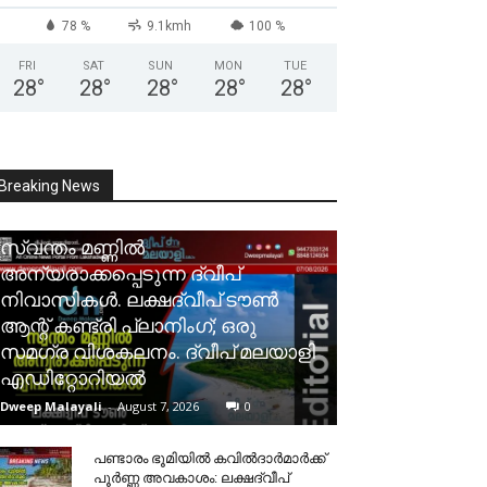
78 %
9.1kmh
100 %
FRI
SAT
SUN
MON
TUE
28
°
28
°
28
°
28
°
28
°
Breaking News
സ്വന്തം മണ്ണിൽ
അന്യരാക്കപ്പെടുന്ന ദ്വീപ്
നിവാസികൾ. ലക്ഷദ്വീപ് ടൗൺ
ആന്റ് കണ്ട്രി പ്ലാനിംഗ്; ഒരു
സമഗ്ര വിശകലനം. ദ്വീപ് മലയാളി
എഡിറ്റോറിയൽ
Dweep Malayali
-
August 7, 2026
0
പണ്ടാരം ഭൂമിയിൽ കവിൽദാർമാർക്ക്
പൂർണ്ണ അവകാശം: ലക്ഷദ്വീപ്