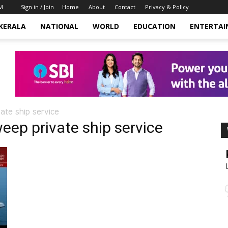
AM
Sign in / Join
Home
About
Contact
Privacy & Policy
KERALA
NATIONAL
WORLD
EDUCATION
ENTERTA
te ship service
ep private ship service