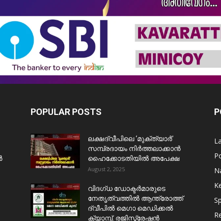
POPULAR POSTS
P
ലക്ഷദ്വീപിലെ ‘മുക്ത്യാർ’
L
സമ്പ്രദായം നിർത്തലാക്കാൻ
Po
ൺ
ഹൈക്കോടതിയിൽ അപേക്ഷ
August 2, 2025
Na
Ke
വിദഗ്ധ ഡോക്ടർമാരുടെ
നേതൃത്വത്തിൽ ആന്ത്രോത്ത്
Sp
ദ്വീപിൽ മെഗാ മെഡിക്കൽ
Re
ക്യാമ്പ്. രജിസ്ട്രേഷൻ