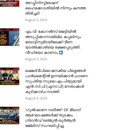
അഡ്മിനിസ്ട്രേഷന്
ഹൈക്കോടതിയിൽ നിന്നും കനത്ത
തിരിച്ചടി
August 5, 2026
​എം.വി. കോറൽസ് ജെട്ടിയിൽ
അടുപ്പിക്കാനായില്ല; കപ്പലിനും
ബോട്ടിനുമിടയിലേക്ക് വീണ
യാത്രക്കാരിയെ രക്ഷപ്പെടുത്തി.
വീഡിയോ കാണാം
August 5, 2026
ലക്ഷദ്വീപിലെ ജനകീയ പ്രശ്നങ്ങൾ
പാർലമെന്റിൽ ഉന്നയിക്കാൻ ധാരണ:
സുപ്രിയ സുലെ എം.പിയുമായി
എൻ.സി.പി (എസ്.പി) നേതാക്കൾ
കൂടിക്കാഴ്ച നടത്തി
August 4, 2026
‘ഗുൽഷാനേ റബീഅ്–26’ മീലാദ്
ആഘോഷങ്ങൾക്ക് തുടക്കം;
ഗ്രാൻഡ് ഖത്മുൽ ഖുർആൻ
മജ്‌ലിസ് സംഘടിപ്പിച്ചു