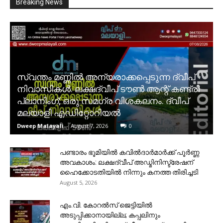
Breaking News
സ്വന്തം മണ്ണിൽ അന്യരാക്കപ്പെടുന്ന ദ്വീപ്
നിവാസികൾ. ലക്ഷദ്വീപ് ടൗൺ ആന്റ് കണ്ട്രി
പ്ലാനിംഗ്; ഒരു സമഗ്ര വിശകലനം. ദ്വീപ്
മലയാളി എഡിറ്റോറിയൽ
Dweep Malayali
-
August 7, 2026
0
പണ്ടാരം ഭൂമിയിൽ കവിൽദാർമാർക്ക് പൂർണ്ണ
അവകാശം: ലക്ഷദ്വീപ് അഡ്മിനിസ്ട്രേഷന്
ഹൈക്കോടതിയിൽ നിന്നും കനത്ത തിരിച്ചടി
August 5, 2026
​എം.വി. കോറൽസ് ജെട്ടിയിൽ
അടുപ്പിക്കാനായില്ല; കപ്പലിനും