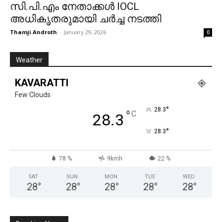
സി.പി.എം നേതാക്കൾ IOCL
അധികൃതരുമായി ചർച്ച നടത്തി
Thamji Androth
-
January 29, 2026
0
Weather
KAVARATTI
Few Clouds
°
28.3
°
C
28.3
°
28.3
78 %
9kmh
22 %
SAT
SUN
MON
TUE
WED
28
°
28
°
28
°
28
°
28
°