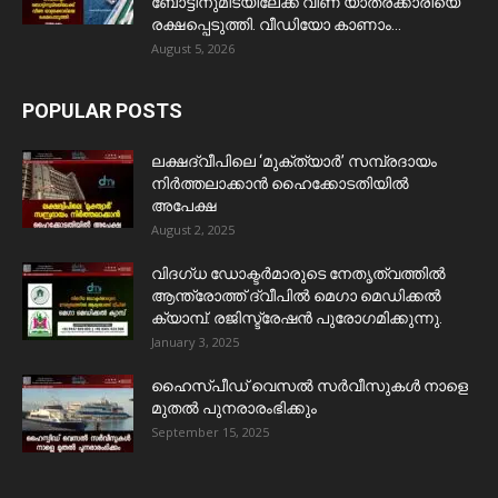
ബോട്ടിനുമിടയിലേക്ക് വീണ യാത്രക്കാരിയെ
രക്ഷപ്പെടുത്തി. വീഡിയോ കാണാം...
August 5, 2026
POPULAR POSTS
ലക്ഷദ്വീപിലെ ‘മുക്ത്യാർ’ സമ്പ്രദായം
നിർത്തലാക്കാൻ ഹൈക്കോടതിയിൽ
അപേക്ഷ
August 2, 2025
വിദഗ്ധ ഡോക്ടർമാരുടെ നേതൃത്വത്തിൽ
ആന്ത്രോത്ത് ദ്വീപിൽ മെഗാ മെഡിക്കൽ
ക്യാമ്പ്. രജിസ്ട്രേഷൻ പുരോഗമിക്കുന്നു.
January 3, 2025
ഹൈസ്പീഡ് വെസൽ സർവീസുകൾ നാളെ
മുതൽ പുനരാരംഭിക്കും
September 15, 2025