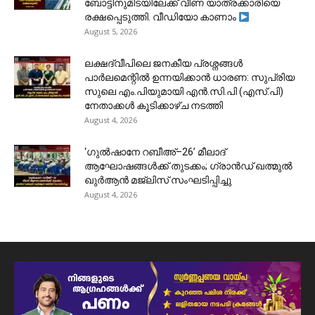
ബോട്ടിനുമിടയിലേക്ക് വീണ യാത്രക്കാരിയെ
രക്ഷപ്പെടുത്തി. വീഡിയോ കാണാം
August 5, 2026
ലക്ഷദ്വീപിലെ ജനകീയ പ്രശ്നങ്ങൾ
പാർലമെന്റിൽ ഉന്നയിക്കാൻ ധാരണ: സുപ്രിയ
സുലെ എം.പിയുമായി എൻ.സി.പി (എസ്.പി)
നേതാക്കൾ കൂടിക്കാഴ്ച നടത്തി
August 4, 2026
‘ഗുൽഷാനേ റബീഅ്–26’ മീലാദ്
ആഘോഷങ്ങൾക്ക് തുടക്കം; ഗ്രാൻഡ് ഖത്മുൽ
ഖുർആൻ മജ്‌ലിസ് സംഘടിപ്പിച്ചു
August 4, 2026