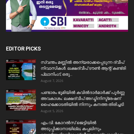
EDITOR PICKS
സ്വന്തം മണ്ണിൽ അന്യരാക്കപ്പെടുന്ന ദ്വീപ്
നിവാസികൾ. ലക്ഷദ്വീപ് ടൗൺ ആന്റ് കണ്ട്രി
പ്ലാനിംഗ്; ഒരു...
August 7, 2026
പണ്ടാരം ഭൂമിയിൽ കവിൽദാർമാർക്ക് പൂർണ്ണ
അവകാശം: ലക്ഷദ്വീപ് അഡ്മിനിസ്ട്രേഷന്
ഹൈക്കോടതിയിൽ നിന്നും കനത്ത തിരിച്ചടി
August 5, 2026
​എം.വി. കോറൽസ് ജെട്ടിയിൽ
അടുപ്പിക്കാനായില്ല; കപ്പലിനും