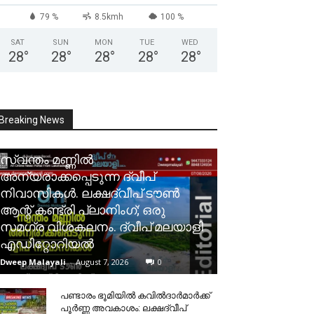
79 %
8.5kmh
100 %
SAT
SUN
MON
TUE
WED
28
°
28
°
28
°
28
°
28
°
Breaking News
സ്വന്തം മണ്ണിൽ
അന്യരാക്കപ്പെടുന്ന ദ്വീപ്
നിവാസികൾ. ലക്ഷദ്വീപ് ടൗൺ
ആന്റ് കണ്ട്രി പ്ലാനിംഗ്; ഒരു
സമഗ്ര വിശകലനം. ദ്വീപ് മലയാളി
എഡിറ്റോറിയൽ
Dweep Malayali
-
August 7, 2026
0
പണ്ടാരം ഭൂമിയിൽ കവിൽദാർമാർക്ക്
പൂർണ്ണ അവകാശം: ലക്ഷദ്വീപ്