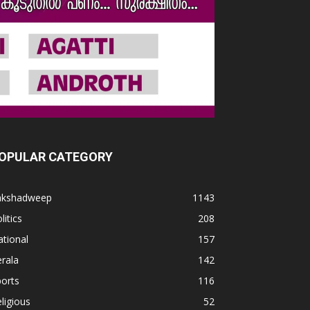
OPULAR CATEGORY
akshadweep
1143
litics
208
tional
157
rala
142
orts
116
ligious
52