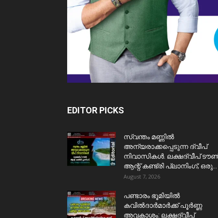
EDITOR PICKS
സ്വന്തം മണ്ണിൽ
അന്യരാക്കപ്പെടുന്ന ദ്വീപ്
നിവാസികൾ. ലക്ഷദ്വീപ് ടൗ
ആന്റ് കണ്ട്രി പ്ലാനിംഗ്; ഒരു...
August 7, 2026
പണ്ടാരം ഭൂമിയിൽ
കവിൽദാർമാർക്ക് പൂർണ്ണ
അവകാശം: ലക്ഷദ്വീപ്