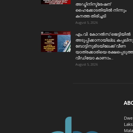
അഡ്മിനിസ്ട്രേഷന്
ഹൈക്കോടതിയിൽ നിന്നും
കനത്ത തിരിച്ചടി
August 5, 2026
​എം.വി. കോറൽസ് ജെട്ടിയിൽ
അടുപ്പിക്കാനായില്ല; കപ്പലിന
ബോട്ടിനുമിടയിലേക്ക് വീണ
യാത്രക്കാരിയെ രക്ഷപ്പെടുത്ത
വീഡിയോ കാണാം...
August 5, 2026
AB
Dwee
Laks
Mala