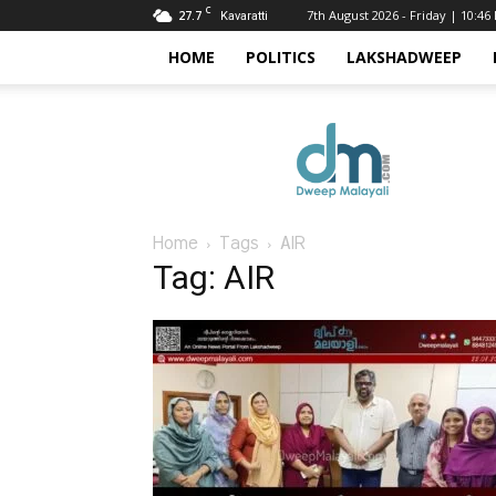
C
27.7
7th August 2026 - Friday | 10:46
Kavaratti
HOME
POLITICS
LAKSHADWEEP
Dweep
Malayali
Home
Tags
AIR
Tag: AIR