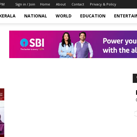
 PM
Sign in / Join
Home
About
Contact
Privacy & Policy
KERALA
NATIONAL
WORLD
EDUCATION
ENTERTA