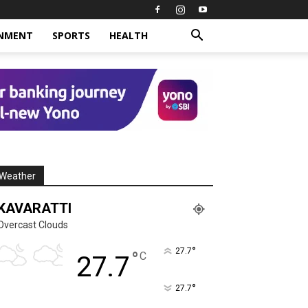
INMENT
SPORTS
HEALTH
Weather
KAVARATTI
Overcast Clouds
°
27.7
°
C
27.7
°
27.7