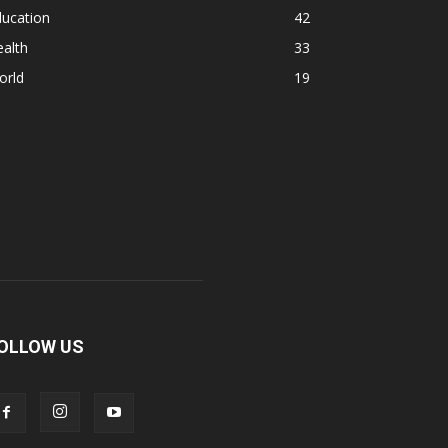
ducation
42
alth
33
orld
19
OLLOW US