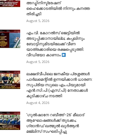
അഡ്മിനിസ്ട്രേഷന്
ഹൈക്കോടതിയിൽ നിന്നും കനത്ത
തിരിച്ചടി
August 5, 2026
​എം.വി. കോറൽസ് ജെട്ടിയിൽ
അടുപ്പിക്കാനായില്ല; കപ്പലിനും
ബോട്ടിനുമിടയിലേക്ക് വീണ
യാത്രക്കാരിയെ രക്ഷപ്പെടുത്തി.
വീഡിയോ കാണാം
August 5, 2026
ലക്ഷദ്വീപിലെ ജനകീയ പ്രശ്നങ്ങൾ
പാർലമെന്റിൽ ഉന്നയിക്കാൻ ധാരണ:
സുപ്രിയ സുലെ എം.പിയുമായി
എൻ.സി.പി (എസ്.പി) നേതാക്കൾ
കൂടിക്കാഴ്ച നടത്തി
August 4, 2026
‘ഗുൽഷാനേ റബീഅ്–26’ മീലാദ്
ആഘോഷങ്ങൾക്ക് തുടക്കം;
ഗ്രാൻഡ് ഖത്മുൽ ഖുർആൻ
മജ്‌ലിസ് സംഘടിപ്പിച്ചു