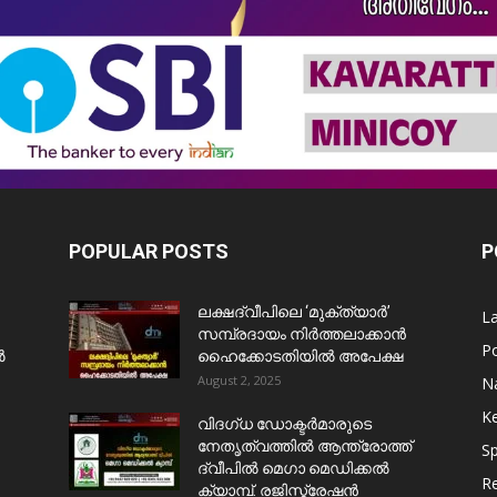
POPULAR POSTS
P
ലക്ഷദ്വീപിലെ ‘മുക്ത്യാർ’
L
സമ്പ്രദായം നിർത്തലാക്കാൻ
Po
ൺ
ഹൈക്കോടതിയിൽ അപേക്ഷ
August 2, 2025
Na
Ke
വിദഗ്ധ ഡോക്ടർമാരുടെ
നേതൃത്വത്തിൽ ആന്ത്രോത്ത്
Sp
ദ്വീപിൽ മെഗാ മെഡിക്കൽ
Re
ക്യാമ്പ്. രജിസ്ട്രേഷൻ