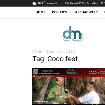
C
28.3
8th August 2026 - Saturday | 10
Kavaratti
HOME
POLITICS
LAKSHADWEEP
Dweep
Malayali
Home
Tags
Coco fest
Tag: Coco fest