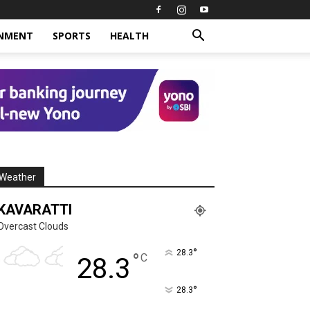
INMENT
SPORTS
HEALTH
Weather
KAVARATTI
Overcast Clouds
°
28.3
°
C
28.3
°
28.3