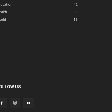
ducation
42
alth
33
orld
19
OLLOW US