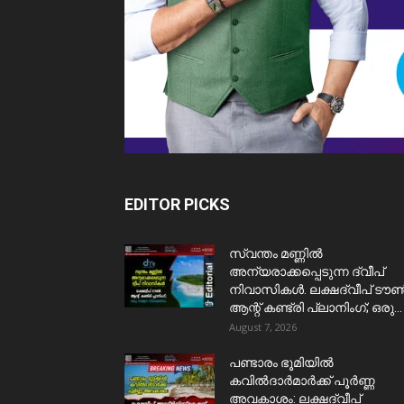
EDITOR PICKS
സ്വന്തം മണ്ണിൽ
അന്യരാക്കപ്പെടുന്ന ദ്വീപ്
നിവാസികൾ. ലക്ഷദ്വീപ് ടൗ
ആന്റ് കണ്ട്രി പ്ലാനിംഗ്; ഒരു...
August 7, 2026
പണ്ടാരം ഭൂമിയിൽ
കവിൽദാർമാർക്ക് പൂർണ്ണ
അവകാശം: ലക്ഷദ്വീപ്