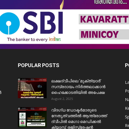
POPULAR POSTS
P
ലക്ഷദ്വീപിലെ ‘മുക്ത്യാർ’
L
സമ്പ്രദായം നിർത്തലാക്കാൻ
Po
ൺ
ഹൈക്കോടതിയിൽ അപേക്ഷ
August 2, 2025
Na
Ke
വിദഗ്ധ ഡോക്ടർമാരുടെ
നേതൃത്വത്തിൽ ആന്ത്രോത്ത്
Sp
ദ്വീപിൽ മെഗാ മെഡിക്കൽ
Re
ക്യാമ്പ്. രജിസ്ട്രേഷൻ