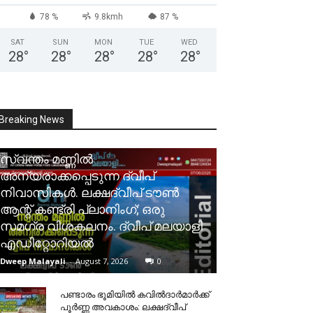
78 %
9.8kmh
87 %
SAT
SUN
MON
TUE
WED
28
°
28
°
28
°
28
°
28
°
Breaking News
സ്വന്തം മണ്ണിൽ
അന്യരാക്കപ്പെടുന്ന ദ്വീപ്
നിവാസികൾ. ലക്ഷദ്വീപ് ടൗൺ
ആന്റ് കണ്ട്രി പ്ലാനിംഗ്; ഒരു
സമഗ്ര വിശകലനം. ദ്വീപ് മലയാളി
എഡിറ്റോറിയൽ
Dweep Malayali
-
August 7, 2026
0
പണ്ടാരം ഭൂമിയിൽ കവിൽദാർമാർക്ക്
പൂർണ്ണ അവകാശം: ലക്ഷദ്വീപ്