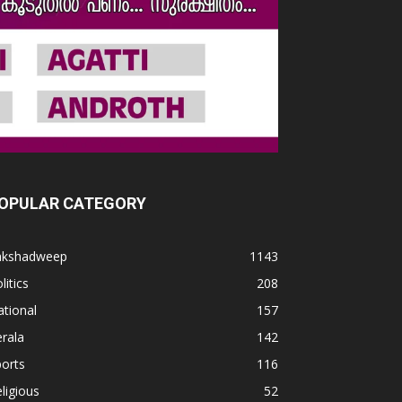
OPULAR CATEGORY
akshadweep
1143
litics
208
tional
157
rala
142
orts
116
ligious
52