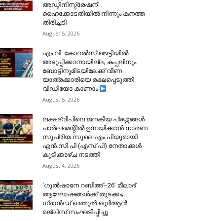
അഡ്മിനിസ്ട്രേഷന്
ഹൈക്കോടതിയിൽ നിന്നും കനത്ത
തിരിച്ചടി
August 5, 2026
​എം.വി. കോറൽസ് ജെട്ടിയിൽ
അടുപ്പിക്കാനായില്ല; കപ്പലിനും
ബോട്ടിനുമിടയിലേക്ക് വീണ
യാത്രക്കാരിയെ രക്ഷപ്പെടുത്തി.
വീഡിയോ കാണാം
August 5, 2026
ലക്ഷദ്വീപിലെ ജനകീയ പ്രശ്നങ്ങൾ
പാർലമെന്റിൽ ഉന്നയിക്കാൻ ധാരണ:
സുപ്രിയ സുലെ എം.പിയുമായി
എൻ.സി.പി (എസ്.പി) നേതാക്കൾ
കൂടിക്കാഴ്ച നടത്തി
August 4, 2026
‘ഗുൽഷാനേ റബീഅ്–26’ മീലാദ്
ആഘോഷങ്ങൾക്ക് തുടക്കം;
ഗ്രാൻഡ് ഖത്മുൽ ഖുർആൻ
മജ്‌ലിസ് സംഘടിപ്പിച്ചു