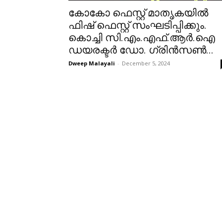
കോകോ ഫെസ്റ്റ് മാതൃകയിൽ
ഫിഷ് ഫെസ്റ്റ് സംഘടിപ്പിക്കും.
കൊച്ചി സി.എം.എഫ്.ആർ.ഐ
ഡയരക്ടർ ഡോ. ഗ്രിൻസൺ...
Dweep Malayali
-
December 5, 2024