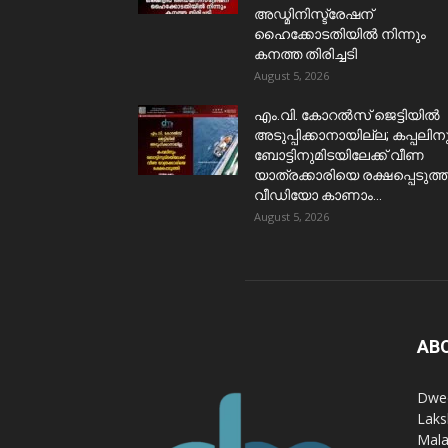
അഡ്മിനിസ്ട്രേഷന്
ഹൈക്കോടതിയിൽ നിന്നും
കനത്ത തിരിച്ചടി
August 5, 2026
​എം.വി. കോറൽസ് ജെട്ടിയിൽ
അടുപ്പിക്കാനായില്ല; കപ്പലിന
ബോട്ടിനുമിടയിലേക്ക് വീണ
യാത്രക്കാരിയെ രക്ഷപ്പെടുത്ത
വീഡിയോ കാണാം...
August 5, 2026
AB
Dwee
Laks
Mala