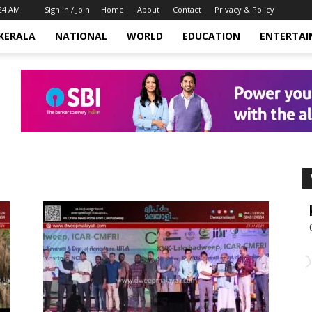
:24 AM
Sign in / Join
Home
About
Contact
Privacy & Policy
KERALA
NATIONAL
WORLD
EDUCATION
ENTERTA