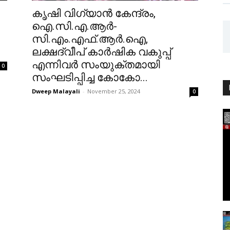
കൃഷി വിഗ്യാൻ കേന്ദ്രം,
ഐ.സി.എ.ആർ-
സി.എം.എഫ്.ആർ.ഐ,
ലക്ഷദ്വീപ് കാർഷിക വകുപ്പ്
എന്നിവർ സംയുക്തമായി
0
സംഘടിപ്പിച്ച കോകോ...
Dweep Malayali
-
November 25, 2024
0